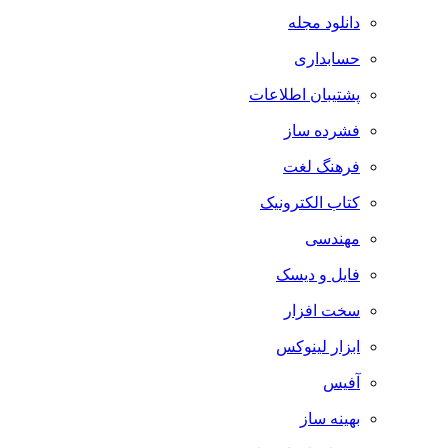
دانلود مجله
حسابداری
پشتیبان اطلاعات
فشرده ساز
فرهنگ لغت
کتاب الکترونیک
مهندسی
فایل و دیسک
سخت افزار
ابزار لینوکس
آفیس
بهینه ساز