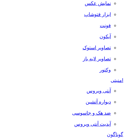
نمایش عکس
ابزار فتوشاپ
فونت
آیکون
تصاویر استوک
تصاویر لایه باز
وکتور
امنیتی
آنتی ویروس
دیواره آتشین
ضد هک و جاسوسی
آپدیت آنتی ویروس
گوناگون