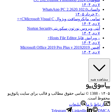
۷ دی ۱۴۰۴
واتساپ
WhatsApp PC 2.2620.102.0
۲۰ خرداد ۱۴۰۵
تمامی مایکروسافت ویژوال C
Microsoft Visual C++
۷ دی ۱۴۰۴
آنتی ویروس نورتون سکوریتی
Norton Security
۷ دی ۱۴۰۴
– ویرایش فایل
Hosts File Editor+
۷ دی ۱۴۰۴
آفیس 2019
2019 Microsoft Office 2019 Pro Plus v
۷ دی ۱۴۰۴
مشاهده همه
۱۴۰۵
- 1388 © تمامی حقوق مطالب و قالب برای سایت پاتوق‌یو
محفوظ است.
ارتباط با ما
تبلیغات
Telegram
LinkedIn
DMCA