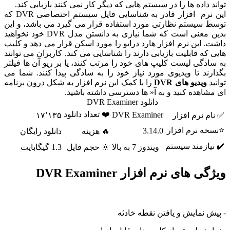
تواند داده ها را در سیستم هایی که دیگر کار نمی کنند بازیابی کند.
این نرم افزار قادر به شناسایی فایل سیستم اختصاصی DVR که
توسط سیستم نظارتی مورد استفاده قرار می گیرد می باشد، و این
بدین معنی است که شما نیازی به دانستن مدل DVR خود نخواهید
داشت. این نرم افزار هارد درایو را مورد اسکن قرار می دهد و کلیپ
هایی که قابلیت بازیابی دارند را شناسایی می کند. کاربران می توانند
به سادگی لیست کلیپ های خود را مرتب کنند، یا بر ریو آن ها فیلتر
بگذارند تا ویدیوی مورد نیاز خود را به سادگی پیدا کنند. شما می
توانید
ویدیو های DVR
را با کمک این نرم افزار به شکل درون برنامه
ای مشاهده کنید و به آ« ها دسترسی داشته باشید.
دانلود DVR Examiner
❤️ تعداد دانلود
DVR Examiner
✅ نام نرم افزار
۱۷٬۱۳۵
⭐نسخه نرم افزار
3.14.0
🔥 هزینه
دانلود رایگان
✔️ نیازمند سیستم
ویندوز 7 به بالا
🔆 حجم فایل
1.3 گیگابایت
ویژگی های نرم افزار DVR Examiner
- پیش نمایش و یافتن نقطه خادثه