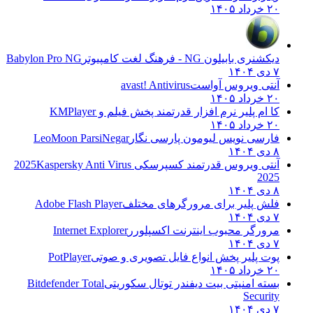
۲۰ خرداد ۱۴۰۵
دیکشنری بابیلون NG - فرهنگ لغت کامپیوتر
Babylon Pro NG
۷ دی ۱۴۰۴
آنتی ویروس آواست
avast! Antivirus
۲۰ خرداد ۱۴۰۵
کا ام پلیر نرم افزار قدرتمند پخش فیلم و
KMPlayer
۲۰ خرداد ۱۴۰۵
فارسی نویس لیومون پارسی نگار
LeoMoon ParsiNegar
۸ دی ۱۴۰۴
آنتی ویروس قدرتمند کسپرسکی 2025
Kaspersky Anti Virus
2025
۸ دی ۱۴۰۴
فلش پلیر برای مرورگرهای مختلف
Adobe Flash Player
۷ دی ۱۴۰۴
مرورگر محبوب اینترنت اکسپلورر
Internet Explorer
۷ دی ۱۴۰۴
پوت پلیر پخش انواع فایل تصویری و صوتی
PotPlayer
۲۰ خرداد ۱۴۰۵
بسته امنیتی بیت دیفندر توتال سکوریتی
Bitdefender Total
Security
۷ دی ۱۴۰۴