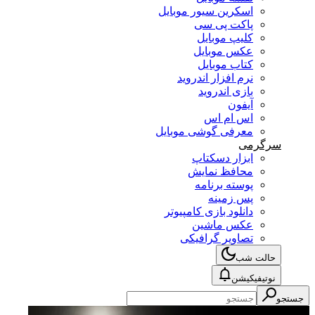
اسکرین سیور موبایل
پاکت پی سی
کلیپ موبایل
عکس موبایل
کتاب موبایل
نرم افزار اندروید
بازی اندروید
آیفون
اس ام اس
معرفی گوشی موبایل
سرگرمی
ابزار دسکتاپ
محافظ نمایش
پوسته برنامه
پس زمینه
دانلود بازی کامپیوتر
عکس ماشین
تصاویر گرافیکی
حالت شب
نوتیفیکیشن
جستجو