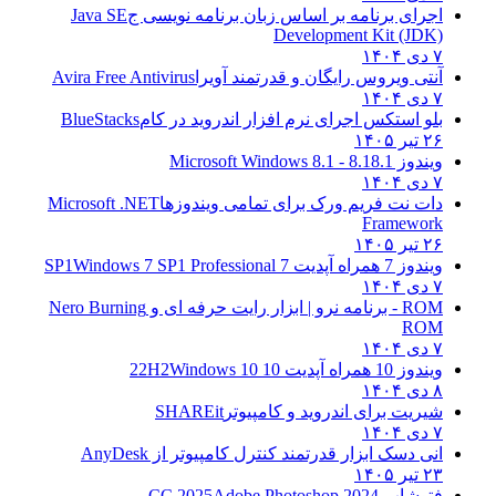
اجرای برنامه بر اساس زبان برنامه نویسی ج
Java SE
Development Kit (JDK)
۷ دی ۱۴۰۴
آنتی ویروس رایگان و قدرتمند آویرا
Avira Free Antivirus
۷ دی ۱۴۰۴
بلو استکس اجرای نرم افزار اندروید در کام
BlueStacks
۲۶ تیر ۱۴۰۵
ویندوز 8.1
8.1 - Microsoft Windows 8.1
۷ دی ۱۴۰۴
دات نت فریم ورک برای تمامی ویندوزها
Microsoft .NET
Framework
۲۶ تیر ۱۴۰۵
ویندوز 7 همراه آپدیت 7 SP1
Windows 7 SP1 Professional
۷ دی ۱۴۰۴
ROM - برنامه نرو | ابزار رایت حرفه ای و
Nero Burning
ROM
۷ دی ۱۴۰۴
ویندوز 10 همراه آپدیت 10 22H2
Windows 10
۸ دی ۱۴۰۴
شیریت برای اندروید و کامپیوتر
SHAREit
۷ دی ۱۴۰۴
انی دسک ابزار قدرتمند کنترل کامپیوتر از
AnyDesk
۲۳ تیر ۱۴۰۵
فتوشاپ CC 2025
Adobe Photoshop 2024