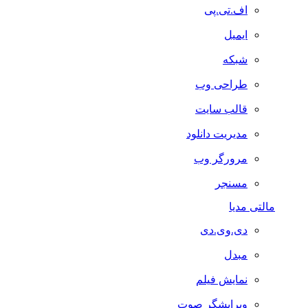
اف.تی.پی
ایمیل
شبکه
طراحی وب
قالب سایت
مدیریت دانلود
مرورگر وب
مسنجر
مالتی مدیا
دی.وی.دی
مبدل
نمایش فیلم
ویرایشگر صوت