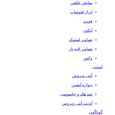
نمایش عکس
ابزار فتوشاپ
فونت
آیکون
تصاویر استوک
تصاویر لایه باز
وکتور
امنیتی
آنتی ویروس
دیواره آتشین
ضد هک و جاسوسی
آپدیت آنتی ویروس
گوناگون