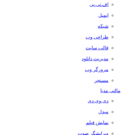
اف.تی.پی
ایمیل
شبکه
طراحی وب
قالب سایت
مدیریت دانلود
مرورگر وب
مسنجر
مالتی مدیا
دی.وی.دی
مبدل
نمایش فیلم
ویرایشگر صوت