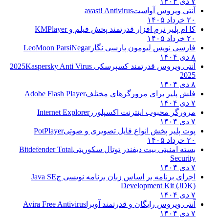
۷ دی ۱۴۰۴
آنتی ویروس آواست
avast! Antivirus
۲۰ خرداد ۱۴۰۵
کا ام پلیر نرم افزار قدرتمند پخش فیلم و
KMPlayer
۲۰ خرداد ۱۴۰۵
فارسی نویس لیومون پارسی نگار
LeoMoon ParsiNegar
۸ دی ۱۴۰۴
آنتی ویروس قدرتمند کسپرسکی 2025
Kaspersky Anti Virus
2025
۸ دی ۱۴۰۴
فلش پلیر برای مرورگرهای مختلف
Adobe Flash Player
۷ دی ۱۴۰۴
مرورگر محبوب اینترنت اکسپلورر
Internet Explorer
۷ دی ۱۴۰۴
پوت پلیر پخش انواع فایل تصویری و صوتی
PotPlayer
۲۰ خرداد ۱۴۰۵
بسته امنیتی بیت دیفندر توتال سکوریتی
Bitdefender Total
Security
۷ دی ۱۴۰۴
اجرای برنامه بر اساس زبان برنامه نویسی ج
Java SE
Development Kit (JDK)
۷ دی ۱۴۰۴
آنتی ویروس رایگان و قدرتمند آویرا
Avira Free Antivirus
۷ دی ۱۴۰۴