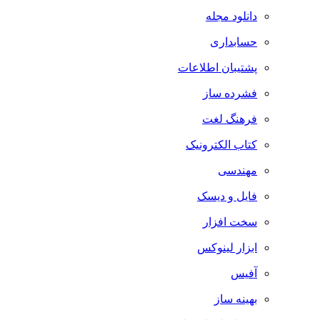
دانلود مجله
حسابداری
پشتیبان اطلاعات
فشرده ساز
فرهنگ لغت
کتاب الکترونیک
مهندسی
فایل و دیسک
سخت افزار
ابزار لینوکس
آفیس
بهینه ساز