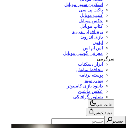
اسکرین سیور موبایل
پاکت پی سی
کلیپ موبایل
عکس موبایل
کتاب موبایل
نرم افزار اندروید
بازی اندروید
آیفون
اس ام اس
معرفی گوشی موبایل
سرگرمی
ابزار دسکتاپ
محافظ نمایش
پوسته برنامه
پس زمینه
دانلود بازی کامپیوتر
عکس ماشین
تصاویر گرافیکی
حالت شب
نوتیفیکیشن
جستجو