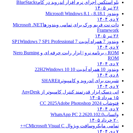
بلو استکس اجرای نرم افزار اندروید در کام
BlueStacks
۲۶ تیر ۱۴۰۵
ویندوز 8.1
8.1 - Microsoft Windows 8.1
۷ دی ۱۴۰۴
دات نت فریم ورک برای تمامی ویندوزها
Microsoft .NET
Framework
۲۶ تیر ۱۴۰۵
ویندوز 7 همراه آپدیت 7 SP1
Windows 7 SP1 Professional
۷ دی ۱۴۰۴
ROM - برنامه نرو | ابزار رایت حرفه ای و
Nero Burning
ROM
۷ دی ۱۴۰۴
ویندوز 10 همراه آپدیت 10 22H2
Windows 10
۸ دی ۱۴۰۴
شیریت برای اندروید و کامپیوتر
SHAREit
۷ دی ۱۴۰۴
انی دسک ابزار قدرتمند کنترل کامپیوتر از
AnyDesk
۱۵ مرداد ۱۴۰۵
فتوشاپ CC 2025
Adobe Photoshop 2024
۷ دی ۱۴۰۴
واتساپ
WhatsApp PC 2.2620.102.0
۲۰ خرداد ۱۴۰۵
تمامی مایکروسافت ویژوال C
Microsoft Visual C++
۷ دی ۱۴۰۴