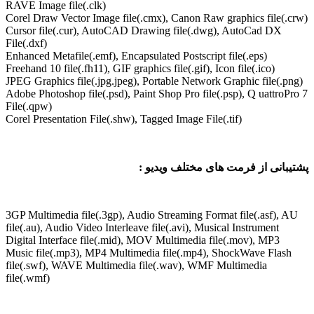
RAVE Image file(.clk)
Corel Draw Vector Image file(.cmx), Canon Raw graphics file(
Cursor file(.cur), AutoCAD Drawing file(.dwg), AutoCad DX
File(.dxf)
Enhanced Metafile(.emf), Encapsulated Postscript file(.eps)
Freehand 10 file(.fh11), GIF graphics file(.gif), Icon file(.ico)
JPEG Graphics file(.jpg.jpeg), Portable Network Graphic file(.
Adobe Photoshop file(.psd), Paint Shop Pro file(.psp), Q uattro
File(.qpw)
Corel Presentation File(.shw), Tagged Image File(.tif)
انی از فرمت های مختلف ویدیو :
3GP Multimedia file(.3gp), Audio Streaming Format file(.asf),
file(.au), Audio Video Interleave file(.avi), Musical Instrument
Digital Interface file(.mid), MOV Multimedia file(.mov), MP3
Music file(.mp3), MP4 Multimedia file(.mp4), ShockWave Flas
file(.swf), WAVE Multimedia file(.wav), WMF Multimedia
file(.wmf)