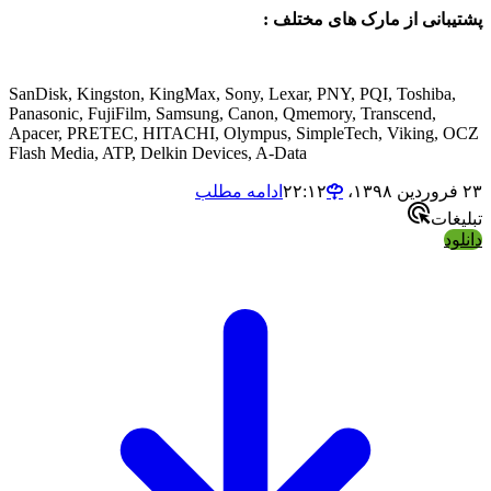
انی از مارک های مختلف :
SanDisk, Kingston, KingMax, Sony, Lexar, PNY, PQI, Toshiba
Panasonic, FujiFilm, Samsung, Canon, Qmemory, Transcend,
Apacer, PRETEC, HITACHI, Olympus, SimpleTech, Viking,
Flash Media, ATP, Delkin Devices, A-Data
ادامه مطلب
ات
د