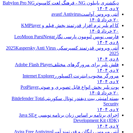
دیکشنری بابیلون NG - فرهنگ لغت کامپیوتر
Babylon Pro NG
۷ دی ۱۴۰۴
آنتی ویروس آواست
avast! Antivirus
۲۰ خرداد ۱۴۰۵
کا ام پلیر نرم افزار قدرتمند پخش فیلم و
KMPlayer
۲۰ خرداد ۱۴۰۵
فارسی نویس لیومون پارسی نگار
LeoMoon ParsiNegar
۸ دی ۱۴۰۴
آنتی ویروس قدرتمند کسپرسکی 2025
Kaspersky Anti Virus
2025
۸ دی ۱۴۰۴
فلش پلیر برای مرورگرهای مختلف
Adobe Flash Player
۷ دی ۱۴۰۴
مرورگر محبوب اینترنت اکسپلورر
Internet Explorer
۷ دی ۱۴۰۴
پوت پلیر پخش انواع فایل تصویری و صوتی
PotPlayer
۲۰ خرداد ۱۴۰۵
بسته امنیتی بیت دیفندر توتال سکوریتی
Bitdefender Total
Security
۷ دی ۱۴۰۴
اجرای برنامه بر اساس زبان برنامه نویسی ج
Java SE
Development Kit (JDK)
۷ دی ۱۴۰۴
آنتی ویروس رایگان و قدرتمند آویرا
Avira Free Antivirus