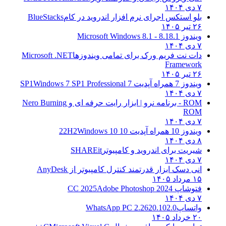
۷ دی ۱۴۰۴
بلو استکس اجرای نرم افزار اندروید در کام
BlueStacks
۲۶ تیر ۱۴۰۵
ویندوز 8.1
8.1 - Microsoft Windows 8.1
۷ دی ۱۴۰۴
دات نت فریم ورک برای تمامی ویندوزها
Microsoft .NET
Framework
۲۶ تیر ۱۴۰۵
ویندوز 7 همراه آپدیت 7 SP1
Windows 7 SP1 Professional
۷ دی ۱۴۰۴
ROM - برنامه نرو | ابزار رایت حرفه ای و
Nero Burning
ROM
۷ دی ۱۴۰۴
ویندوز 10 همراه آپدیت 10 22H2
Windows 10
۸ دی ۱۴۰۴
شیریت برای اندروید و کامپیوتر
SHAREit
۷ دی ۱۴۰۴
انی دسک ابزار قدرتمند کنترل کامپیوتر از
AnyDesk
۱۵ مرداد ۱۴۰۵
فتوشاپ CC 2025
Adobe Photoshop 2024
۷ دی ۱۴۰۴
واتساپ
WhatsApp PC 2.2620.102.0
۲۰ خرداد ۱۴۰۵