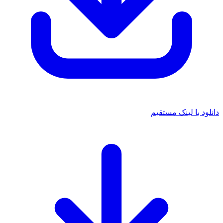
د با لینک مستقیم