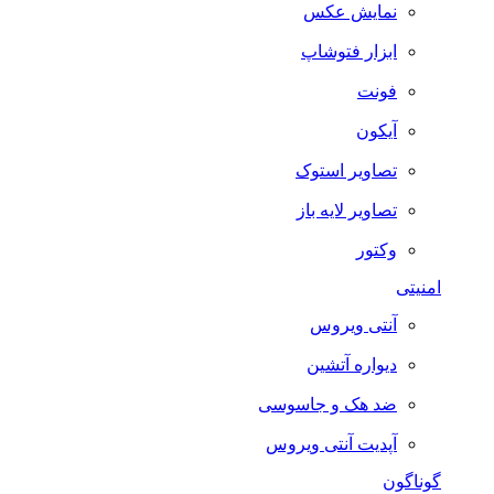
نمایش عکس
ابزار فتوشاپ
فونت
آیکون
تصاویر استوک
تصاویر لایه باز
وکتور
امنیتی
آنتی ویروس
دیواره آتشین
ضد هک و جاسوسی
آپدیت آنتی ویروس
گوناگون