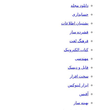
دانلود مجله
حسابداری
پشتیبان اطلاعات
فشرده ساز
فرهنگ لغت
کتاب الکترونیک
مهندسی
فایل و دیسک
سخت افزار
ابزار لینوکس
آفیس
بهینه ساز