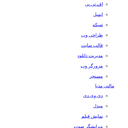
اف.تی.پی
ایمیل
شبکه
طراحی وب
قالب سایت
مدیریت دانلود
مرورگر وب
مسنجر
مالتی مدیا
دی.وی.دی
مبدل
نمایش فیلم
ویرایشگر صوت