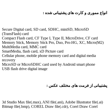
 مموری و کارت های پشتیبانی شده :
Secure Digital card, SD card, SDHC, miniSD, MicroSD
(TransFlash) card
Compact Flash card, CF Type I, Type II, MicroDrive, CF card
Memory Stick, Memory Stick Pro, Duo, Pro-HG, XC, Micro(
MultiMedia card, MMC card
SmartMedia, flash card, xD Picture card
Cellular phone, mobile phone memory card and digital media
recovery
MicroSD or MicroSDHC card used by Android smart phone
USB flash drive digital image
بانی از فرمت های مختلف عکس :
3d Studio Max file(.max), ANI file(.ani), Adobe Illustrator file(.a
Bitmap file(.bmp), COREL Draw file(.cdr), Corel Draw Corel