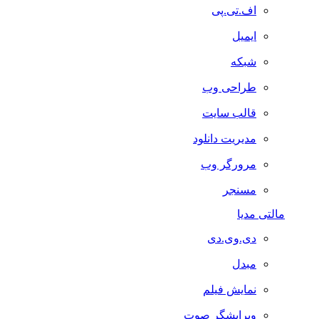
اف.تی.پی
ایمیل
شبکه
طراحی وب
قالب سایت
مدیریت دانلود
مرورگر وب
مسنجر
مالتی مدیا
دی.وی.دی
مبدل
نمایش فیلم
ویرایشگر صوت