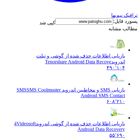
 نیم‌بها
 فایل:
کپی شد
ب مشابه
بازیابی اطلاعات حذف شده از گوشی و تبلت
اندروید
Tenorshare Android Data Recove
۴۹۰٬۱۰۴
بازیابی SMS و مخاطبین اندروید SMS
SMS Coolmuster
Android SMS Contact
۶۰۸٬۲۱۰
بازیابی اطلاعات حذف شده از گوشی اندروید
4Videosoft
Android Data Recovery
۵۵٬۶۹۰