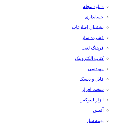
دانلود مجله
حسابداری
پشتیبان اطلاعات
فشرده ساز
فرهنگ لغت
کتاب الکترونیک
مهندسی
فایل و دیسک
سخت افزار
ابزار لینوکس
آفیس
بهینه ساز