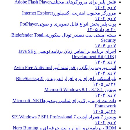
فلش پلیر برای مرورگرهای مختلف
Adobe Flash Player
۷ دی ۱۴۰۴
مرورگر محبوب اینترنت اکسپلورر
Internet Explorer
۷ دی ۱۴۰۴
پوت پلیر پخش انواع فایل تصویری و صوتی
PotPlayer
۲۰ خرداد ۱۴۰۵
بسته امنیتی بیت دیفندر توتال سکوریتی
Bitdefender Total
Security
۷ دی ۱۴۰۴
اجرای برنامه بر اساس زبان برنامه نویسی ج
Java SE
Development Kit (JDK)
۷ دی ۱۴۰۴
آنتی ویروس رایگان و قدرتمند آویرا
Avira Free Antivirus
۷ دی ۱۴۰۴
بلو استکس اجرای نرم افزار اندروید در کام
BlueStacks
۲۶ تیر ۱۴۰۵
ویندوز 8.1
8.1 - Microsoft Windows 8.1
۷ دی ۱۴۰۴
دات نت فریم ورک برای تمامی ویندوزها
Microsoft .NET
Framework
۲۶ تیر ۱۴۰۵
ویندوز 7 همراه آپدیت 7 SP1
Windows 7 SP1 Professional
۷ دی ۱۴۰۴
ROM - برنامه نرو | ابزار رایت حرفه ای و
Nero Burning