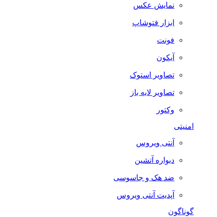
نمایش عکس
ابزار فتوشاپ
فونت
آیکون
تصاویر استوک
تصاویر لایه باز
وکتور
امنیتی
آنتی ویروس
دیواره آتشین
ضد هک و جاسوسی
آپدیت آنتی ویروس
گوناگون