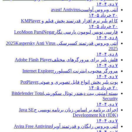
۷ دی ۱۴۰۴
آنتی ویروس آواست
avast! Antivirus
۲۰ خرداد ۱۴۰۵
کا ام پلیر نرم افزار قدرتمند پخش فیلم و
KMPlayer
۲۰ خرداد ۱۴۰۵
فارسی نویس لیومون پارسی نگار
LeoMoon ParsiNegar
۸ دی ۱۴۰۴
آنتی ویروس قدرتمند کسپرسکی 2025
Kaspersky Anti Virus
2025
۸ دی ۱۴۰۴
فلش پلیر برای مرورگرهای مختلف
Adobe Flash Player
۷ دی ۱۴۰۴
مرورگر محبوب اینترنت اکسپلورر
Internet Explorer
۷ دی ۱۴۰۴
پوت پلیر پخش انواع فایل تصویری و صوتی
PotPlayer
۲۰ خرداد ۱۴۰۵
بسته امنیتی بیت دیفندر توتال سکوریتی
Bitdefender Total
Security
۷ دی ۱۴۰۴
اجرای برنامه بر اساس زبان برنامه نویسی ج
Java SE
Development Kit (JDK)
۷ دی ۱۴۰۴
آنتی ویروس رایگان و قدرتمند آویرا
Avira Free Antivirus
۷ دی ۱۴۰۴