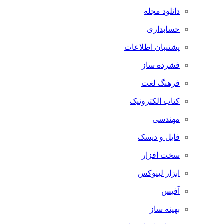
دانلود مجله
حسابداری
پشتیبان اطلاعات
فشرده ساز
فرهنگ لغت
کتاب الکترونیک
مهندسی
فایل و دیسک
سخت افزار
ابزار لینوکس
آفیس
بهینه ساز