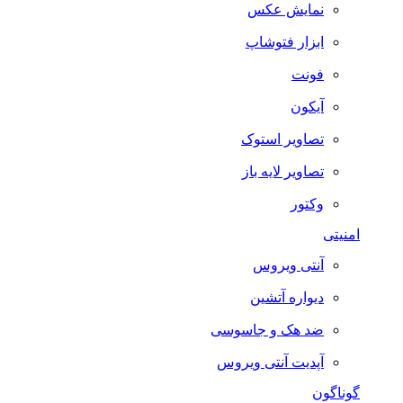
نمایش عکس
ابزار فتوشاپ
فونت
آیکون
تصاویر استوک
تصاویر لایه باز
وکتور
امنیتی
آنتی ویروس
دیواره آتشین
ضد هک و جاسوسی
آپدیت آنتی ویروس
گوناگون