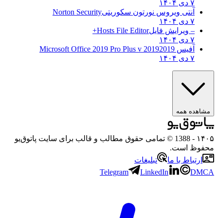
۷ دی ۱۴۰۴
آنتی ویروس نورتون سکوریتی
Norton Security
۷ دی ۱۴۰۴
– ویرایش فایل
Hosts File Editor+
۷ دی ۱۴۰۴
آفیس 2019
2019 Microsoft Office 2019 Pro Plus v
۷ دی ۱۴۰۴
اهده همه
۱
- 1388 © تمامی حقوق مطالب و قالب برای سایت پاتوق‌یو
وظ است.
ارتباط با ما
تبلیغات
Telegram
LinkedIn
DM