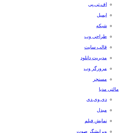
اف.تی.پی
ایمیل
شبکه
طراحی وب
قالب سایت
مدیریت دانلود
مرورگر وب
مسنجر
مالتی مدیا
دی.وی.دی
مبدل
نمایش فیلم
ویرایشگر صوت