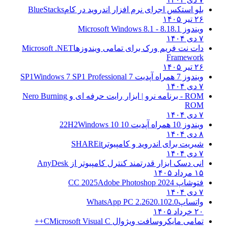
بلو استکس اجرای نرم افزار اندروید در کام
BlueStacks
۲۶ تیر ۱۴۰۵
ویندوز 8.1
8.1 - Microsoft Windows 8.1
۷ دی ۱۴۰۴
دات نت فریم ورک برای تمامی ویندوزها
Microsoft .NET
Framework
۲۶ تیر ۱۴۰۵
ویندوز 7 همراه آپدیت 7 SP1
Windows 7 SP1 Professional
۷ دی ۱۴۰۴
ROM - برنامه نرو | ابزار رایت حرفه ای و
Nero Burning
ROM
۷ دی ۱۴۰۴
ویندوز 10 همراه آپدیت 10 22H2
Windows 10
۸ دی ۱۴۰۴
شیریت برای اندروید و کامپیوتر
SHAREit
۷ دی ۱۴۰۴
انی دسک ابزار قدرتمند کنترل کامپیوتر از
AnyDesk
۱۵ مرداد ۱۴۰۵
فتوشاپ CC 2025
Adobe Photoshop 2024
۷ دی ۱۴۰۴
واتساپ
WhatsApp PC 2.2620.102.0
۲۰ خرداد ۱۴۰۵
تمامی مایکروسافت ویژوال C
Microsoft Visual C++