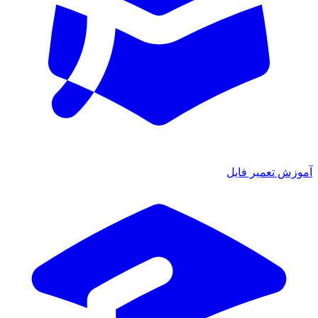
زش تعمیر فایل