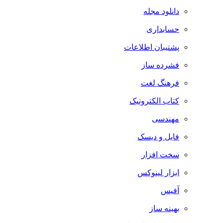
دانلود مجله
حسابداری
پشتیبان اطلاعات
فشرده ساز
فرهنگ لغت
کتاب الکترونیک
مهندسی
فایل و دیسک
سخت افزار
ابزار لینوکس
آفیس
بهینه ساز