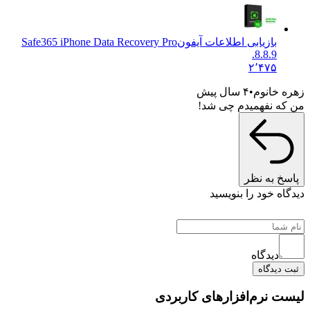
بازیابی اطلاعات آیفون
Safe365 iPhone Data Recovery Pro
8.8.9.
۲٬۴۷۵
خانوم
۴ سال پیش
 نفهمیدم چی شد!
به نظر
 خود را بنویسید
دیدگاه
یدگاه
نرم‌افزارهای کاربردی