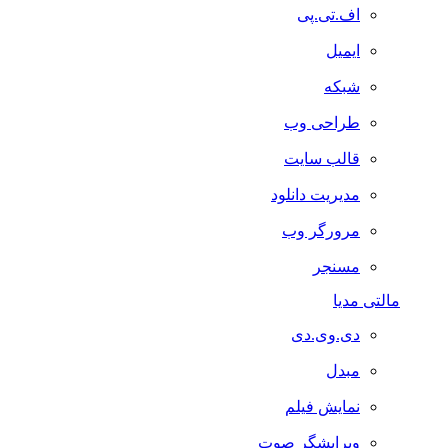
اف.تی.پی
ایمیل
شبکه
طراحی وب
قالب سایت
مدیریت دانلود
مرورگر وب
مسنجر
مالتی مدیا
دی.وی.دی
مبدل
نمایش فیلم
ویرایشگر صوت