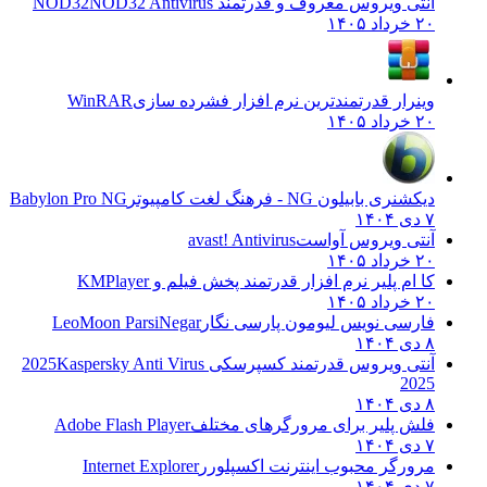
آنتی ویروس معروف و قدرتمند NOD32
NOD32 Antivirus
۲۰ خرداد ۱۴۰۵
وینرار قدرتمندترین نرم افزار فشرده سازی
WinRAR
۲۰ خرداد ۱۴۰۵
دیکشنری بابیلون NG - فرهنگ لغت کامپیوتر
Babylon Pro NG
۷ دی ۱۴۰۴
آنتی ویروس آواست
avast! Antivirus
۲۰ خرداد ۱۴۰۵
کا ام پلیر نرم افزار قدرتمند پخش فیلم و
KMPlayer
۲۰ خرداد ۱۴۰۵
فارسی نویس لیومون پارسی نگار
LeoMoon ParsiNegar
۸ دی ۱۴۰۴
آنتی ویروس قدرتمند کسپرسکی 2025
Kaspersky Anti Virus
2025
۸ دی ۱۴۰۴
فلش پلیر برای مرورگرهای مختلف
Adobe Flash Player
۷ دی ۱۴۰۴
مرورگر محبوب اینترنت اکسپلورر
Internet Explorer
۷ دی ۱۴۰۴