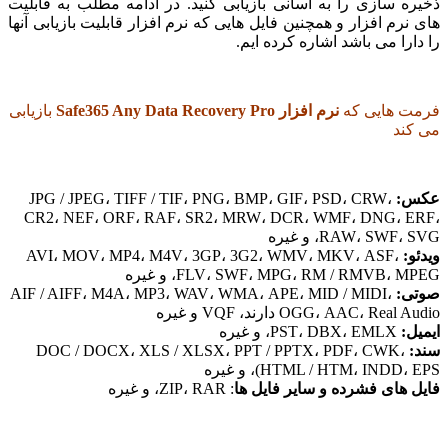
سازی را به آسانی بازیابی کنید. در ادامه مطلب به قابلیت
م افزار و همچنین فایل هایی که نرم افزار قابلیت بازیابی آنها
ا می باشد اشاره کرده ایم.
هایی که
نرم افزار Safe365 Any Data Recovery Pro
بازیابی
د
JPG / JPEG، TIFF / TIF، PNG، BMP، GIF، PSD، CRW،
CR2، NEF، ORF، RAF، SR2، MRW، DCR، WMF، DNG،
RAW، S، و غیره
AVI، MOV، MP4، M4V، 3GP، 3G2، WMV، MKV، ASF،
FLV، SWF، MPG، RM / RMVB، و غیره
AIF / AIFF، M4A، MP3، WAV، WMA، APE، MID / MIDI،
OGG، AAC، R دارند، VQF و غیره
PST، DBX، EMLX، و غیره
DOC / DOCX، XLS / XLSX، PPT / PPTX، PDF، CWK
HTML / HTM، IN)، و غیره
ای فشرده و سایر فایل ها
: ZIP، RAR، و غیره