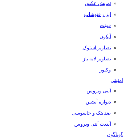
نمایش عکس
ابزار فتوشاپ
فونت
آیکون
تصاویر استوک
تصاویر لایه باز
وکتور
امنیتی
آنتی ویروس
دیواره آتشین
ضد هک و جاسوسی
آپدیت آنتی ویروس
گوناگون