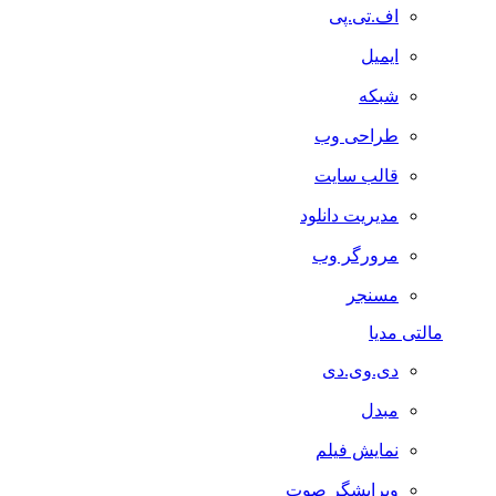
اف.تی.پی
ایمیل
شبکه
طراحی وب
قالب سایت
مدیریت دانلود
مرورگر وب
مسنجر
مالتی مدیا
دی.وی.دی
مبدل
نمایش فیلم
ویرایشگر صوت