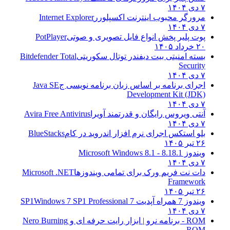
۷ دی ۱۴۰۴
مرورگر محبوب اینترنت اکسپلورر
Internet Explorer
۷ دی ۱۴۰۴
پوت پلیر پخش انواع فایل تصویری و صوتی
PotPlayer
۲۰ خرداد ۱۴۰۵
بسته امنیتی بیت دیفندر توتال سکوریتی
Bitdefender Total
Security
۷ دی ۱۴۰۴
اجرای برنامه بر اساس زبان برنامه نویسی ج
Java SE
Development Kit (JDK)
۷ دی ۱۴۰۴
آنتی ویروس رایگان و قدرتمند آویرا
Avira Free Antivirus
۷ دی ۱۴۰۴
بلو استکس اجرای نرم افزار اندروید در کام
BlueStacks
۲۶ تیر ۱۴۰۵
ویندوز 8.1
8.1 - Microsoft Windows 8.1
۷ دی ۱۴۰۴
دات نت فریم ورک برای تمامی ویندوزها
Microsoft .NET
Framework
۲۶ تیر ۱۴۰۵
ویندوز 7 همراه آپدیت 7 SP1
Windows 7 SP1 Professional
۷ دی ۱۴۰۴
ROM - برنامه نرو | ابزار رایت حرفه ای و
Nero Burning
ROM