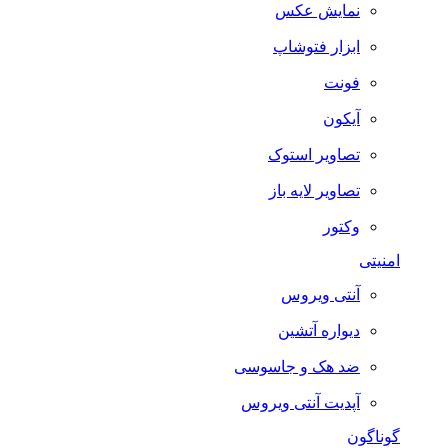
نمایش عکس
ابزار فتوشاپ
فونت
آیکون
تصاویر استوک
تصاویر لایه باز
وکتور
امنیتی
آنتی ویروس
دیواره آتشین
ضد هک و جاسوسی
آپدیت آنتی ویروس
گوناگون