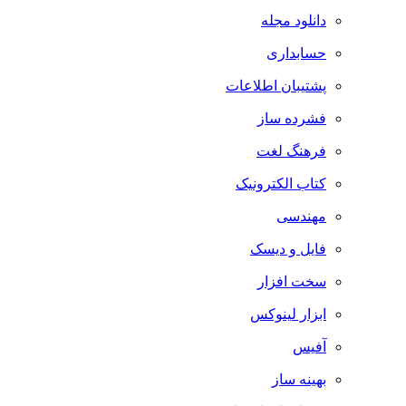
دانلود مجله
حسابداری
پشتیبان اطلاعات
فشرده ساز
فرهنگ لغت
کتاب الکترونیک
مهندسی
فایل و دیسک
سخت افزار
ابزار لینوکس
آفیس
بهینه ساز