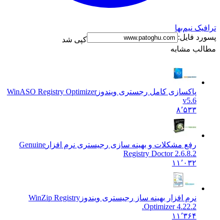
ک نیم‌بها
د فایل:
کپی شد
ب مشابه
پاکسازی کامل رجستری ویندوز
WinASO Registry Optimizer
v5.6
۸٬۵۳۳
رفع مشکلات و بهینه سازی رجیستری نرم افزار
Genuine
Registry Doctor 2.6.8.2
۱۱٬۰۳۲
نرم افزار بهینه ساز رجیستری ویندوز
WinZip Registry
Optimizer 4.22.2.
۱۱٬۳۶۴