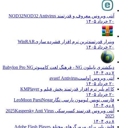
آنتی ویروس معروف و قدرتمند NOD32
NOD32 Antivirus
۲۰ خرداد ۱۴۰۵
وینرار قدرتمندترین نرم افزار فشرده سازی
WinRAR
۲۰ خرداد ۱۴۰۵
دیکشنری بابیلون NG - فرهنگ لغت کامپیوتر
Babylon Pro NG
۷ دی ۱۴۰۴
آنتی ویروس آواست
avast! Antivirus
۲۰ خرداد ۱۴۰۵
کا ام پلیر نرم افزار قدرتمند پخش فیلم و
KMPlayer
۲۰ خرداد ۱۴۰۵
فارسی نویس لیومون پارسی نگار
LeoMoon ParsiNegar
۸ دی ۱۴۰۴
آنتی ویروس قدرتمند کسپرسکی 2025
Kaspersky Anti Virus
2025
۸ دی ۱۴۰۴
فلش پلیر برای مرورگرهای مختلف
Adobe Flash Player