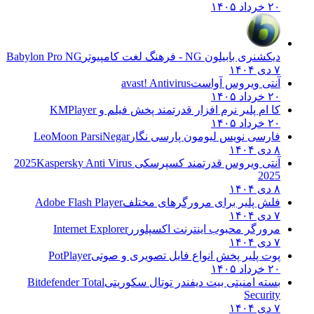
۲۰ خرداد ۱۴۰۵
دیکشنری بابیلون NG - فرهنگ لغت کامپیوتر
Babylon Pro NG
۷ دی ۱۴۰۴
آنتی ویروس آواست
avast! Antivirus
۲۰ خرداد ۱۴۰۵
کا ام پلیر نرم افزار قدرتمند پخش فیلم و
KMPlayer
۲۰ خرداد ۱۴۰۵
فارسی نویس لیومون پارسی نگار
LeoMoon ParsiNegar
۸ دی ۱۴۰۴
آنتی ویروس قدرتمند کسپرسکی 2025
Kaspersky Anti Virus
2025
۸ دی ۱۴۰۴
فلش پلیر برای مرورگرهای مختلف
Adobe Flash Player
۷ دی ۱۴۰۴
مرورگر محبوب اینترنت اکسپلورر
Internet Explorer
۷ دی ۱۴۰۴
پوت پلیر پخش انواع فایل تصویری و صوتی
PotPlayer
۲۰ خرداد ۱۴۰۵
بسته امنیتی بیت دیفندر توتال سکوریتی
Bitdefender Total
Security
۷ دی ۱۴۰۴