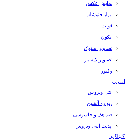
نمایش عکس
ابزار فتوشاپ
فونت
آیکون
تصاویر استوک
تصاویر لایه باز
وکتور
امنیتی
آنتی ویروس
دیواره آتشین
ضد هک و جاسوسی
آپدیت آنتی ویروس
گوناگون