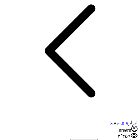
ابزارهای مفید
nreern
۳٬۴۵۹