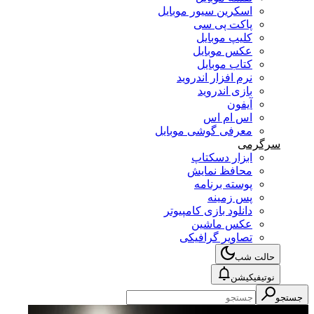
اسکرین سیور موبایل
پاکت پی سی
کلیپ موبایل
عکس موبایل
کتاب موبایل
نرم افزار اندروید
بازی اندروید
آیفون
اس ام اس
معرفی گوشی موبایل
سرگرمی
ابزار دسکتاپ
محافظ نمایش
پوسته برنامه
پس زمینه
دانلود بازی کامپیوتر
عکس ماشین
تصاویر گرافیکی
حالت شب
نوتیفیکیشن
جستجو