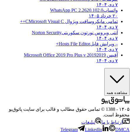
۷ دی ۱۴۰۴
واتساپ
WhatsApp PC 2.2620.102.0
۲۰ خرداد ۱۴۰۵
تمامی مایکروسافت ویژوال C
Microsoft Visual C++
۷ دی ۱۴۰۴
آنتی ویروس نورتون سکوریتی
Norton Security
۷ دی ۱۴۰۴
– ویرایش فایل
Hosts File Editor+
۷ دی ۱۴۰۴
آفیس 2019
2019 Microsoft Office 2019 Pro Plus v
۷ دی ۱۴۰۴
مشاهده همه
۱۴۰۵
- 1388 © تمامی حقوق مطالب و قالب برای سایت پاتوق‌یو
محفوظ است.
ارتباط با ما
تبلیغات
Telegram
LinkedIn
DMCA