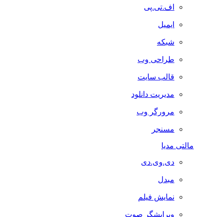
اف.تی.پی
ایمیل
شبکه
طراحی وب
قالب سایت
مدیریت دانلود
مرورگر وب
مسنجر
مالتی مدیا
دی.وی.دی
مبدل
نمایش فیلم
ویرایشگر صوت