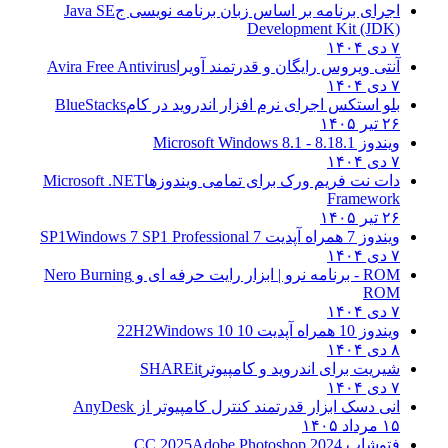
اجرای برنامه بر اساس زبان برنامه نویسی ج
Java SE
Development Kit (JDK)
۷ دی ۱۴۰۴
آنتی ویروس رایگان و قدرتمند آویرا
Avira Free Antivirus
۷ دی ۱۴۰۴
بلو استکس اجرای نرم افزار اندروید در کام
BlueStacks
۲۶ تیر ۱۴۰۵
ویندوز 8.1
8.1 - Microsoft Windows 8.1
۷ دی ۱۴۰۴
دات نت فریم ورک برای تمامی ویندوزها
Microsoft .NET
Framework
۲۶ تیر ۱۴۰۵
ویندوز 7 همراه آپدیت 7 SP1
Windows 7 SP1 Professional
۷ دی ۱۴۰۴
ROM - برنامه نرو | ابزار رایت حرفه ای و
Nero Burning
ROM
۷ دی ۱۴۰۴
ویندوز 10 همراه آپدیت 10 22H2
Windows 10
۸ دی ۱۴۰۴
شیریت برای اندروید و کامپیوتر
SHAREit
۷ دی ۱۴۰۴
انی دسک ابزار قدرتمند کنترل کامپیوتر از
AnyDesk
۱۵ مرداد ۱۴۰۵
فتوشاپ CC 2025
Adobe Photoshop 2024