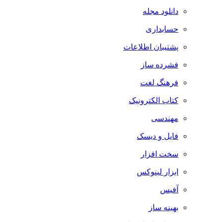
دانلود مجله
حسابداری
پشتیبان اطلاعات
فشرده ساز
فرهنگ لغت
کتاب الکترونیک
مهندسی
فایل و دیسک
سخت افزار
ابزار لینوکس
آفیس
بهینه ساز