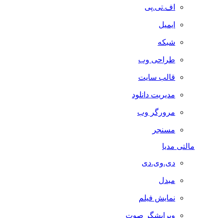
اف.تی.پی
ایمیل
شبکه
طراحی وب
قالب سایت
مدیریت دانلود
مرورگر وب
مسنجر
مالتی مدیا
دی.وی.دی
مبدل
نمایش فیلم
ویرایشگر صوت