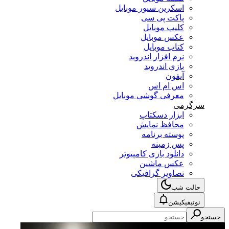
اسکرین سیور موبایل
پاکت پی سی
کلیپ موبایل
عکس موبایل
کتاب موبایل
نرم افزار اندروید
بازی اندروید
آیفون
اس ام اس
معرفی گوشی موبایل
سرگرمی
ابزار دسکتاپ
محافظ نمایش
پوسته برنامه
پس زمینه
دانلود بازی کامپیوتر
عکس ماشین
تصاویر گرافیکی
حالت شب
نوتیفیکیشن
جستجو