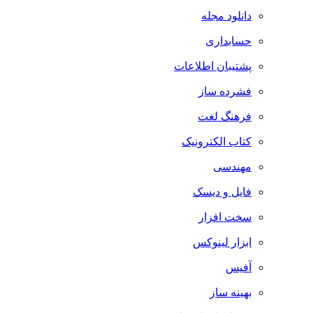
دانلود مجله
حسابداری
پشتیبان اطلاعات
فشرده ساز
فرهنگ لغت
کتاب الکترونیک
مهندسی
فایل و دیسک
سخت افزار
ابزار لینوکس
آفیس
بهینه ساز