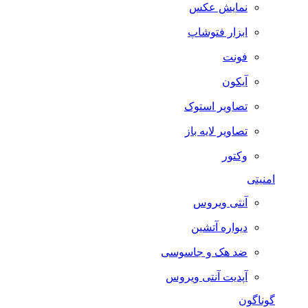
نمایش عکس
ابزار فتوشاپ
فونت
آیکون
تصاویر استوک
تصاویر لایه باز
وکتور
امنیتی
آنتی ویروس
دیواره آتشین
ضد هک و جاسوسی
آپدیت آنتی ویروس
گوناگون