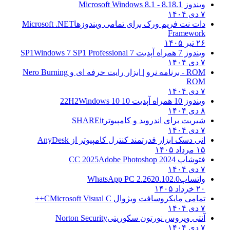
ویندوز 8.1
8.1 - Microsoft Windows 8.1
۷ دی ۱۴۰۴
دات نت فریم ورک برای تمامی ویندوزها
Microsoft .NET
Framework
۲۶ تیر ۱۴۰۵
ویندوز 7 همراه آپدیت 7 SP1
Windows 7 SP1 Professional
۷ دی ۱۴۰۴
ROM - برنامه نرو | ابزار رایت حرفه ای و
Nero Burning
ROM
۷ دی ۱۴۰۴
ویندوز 10 همراه آپدیت 10 22H2
Windows 10
۸ دی ۱۴۰۴
شیریت برای اندروید و کامپیوتر
SHAREit
۷ دی ۱۴۰۴
انی دسک ابزار قدرتمند کنترل کامپیوتر از
AnyDesk
۱۵ مرداد ۱۴۰۵
فتوشاپ CC 2025
Adobe Photoshop 2024
۷ دی ۱۴۰۴
واتساپ
WhatsApp PC 2.2620.102.0
۲۰ خرداد ۱۴۰۵
تمامی مایکروسافت ویژوال C
Microsoft Visual C++
۷ دی ۱۴۰۴
آنتی ویروس نورتون سکوریتی
Norton Security
۷ دی ۱۴۰۴