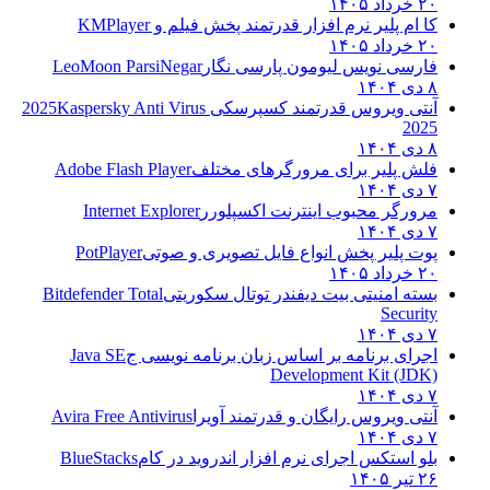
۲۰ خرداد ۱۴۰۵
کا ام پلیر نرم افزار قدرتمند پخش فیلم و
KMPlayer
۲۰ خرداد ۱۴۰۵
فارسی نویس لیومون پارسی نگار
LeoMoon ParsiNegar
۸ دی ۱۴۰۴
آنتی ویروس قدرتمند کسپرسکی 2025
Kaspersky Anti Virus
2025
۸ دی ۱۴۰۴
فلش پلیر برای مرورگرهای مختلف
Adobe Flash Player
۷ دی ۱۴۰۴
مرورگر محبوب اینترنت اکسپلورر
Internet Explorer
۷ دی ۱۴۰۴
پوت پلیر پخش انواع فایل تصویری و صوتی
PotPlayer
۲۰ خرداد ۱۴۰۵
بسته امنیتی بیت دیفندر توتال سکوریتی
Bitdefender Total
Security
۷ دی ۱۴۰۴
اجرای برنامه بر اساس زبان برنامه نویسی ج
Java SE
Development Kit (JDK)
۷ دی ۱۴۰۴
آنتی ویروس رایگان و قدرتمند آویرا
Avira Free Antivirus
۷ دی ۱۴۰۴
بلو استکس اجرای نرم افزار اندروید در کام
BlueStacks
۲۶ تیر ۱۴۰۵