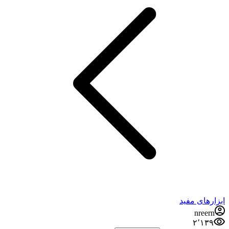
ابزارهای مفید
nreern
۲٬۱۳۹