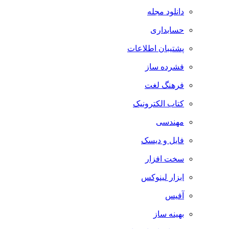
دانلود مجله
حسابداری
پشتیبان اطلاعات
فشرده ساز
فرهنگ لغت
کتاب الکترونیک
مهندسی
فایل و دیسک
سخت افزار
ابزار لینوکس
آفیس
بهینه ساز