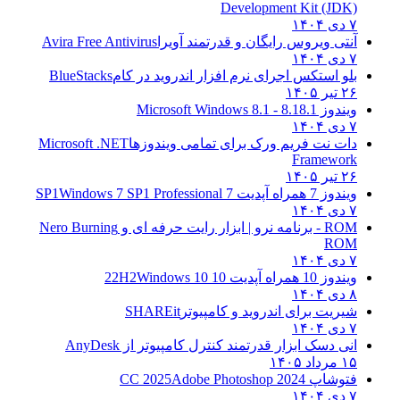
Development Kit (JDK)
۷ دی ۱۴۰۴
آنتی ویروس رایگان و قدرتمند آویرا
Avira Free Antivirus
۷ دی ۱۴۰۴
بلو استکس اجرای نرم افزار اندروید در کام
BlueStacks
۲۶ تیر ۱۴۰۵
ویندوز 8.1
8.1 - Microsoft Windows 8.1
۷ دی ۱۴۰۴
دات نت فریم ورک برای تمامی ویندوزها
Microsoft .NET
Framework
۲۶ تیر ۱۴۰۵
ویندوز 7 همراه آپدیت 7 SP1
Windows 7 SP1 Professional
۷ دی ۱۴۰۴
ROM - برنامه نرو | ابزار رایت حرفه ای و
Nero Burning
ROM
۷ دی ۱۴۰۴
ویندوز 10 همراه آپدیت 10 22H2
Windows 10
۸ دی ۱۴۰۴
شیریت برای اندروید و کامپیوتر
SHAREit
۷ دی ۱۴۰۴
انی دسک ابزار قدرتمند کنترل کامپیوتر از
AnyDesk
۱۵ مرداد ۱۴۰۵
فتوشاپ CC 2025
Adobe Photoshop 2024
۷ دی ۱۴۰۴