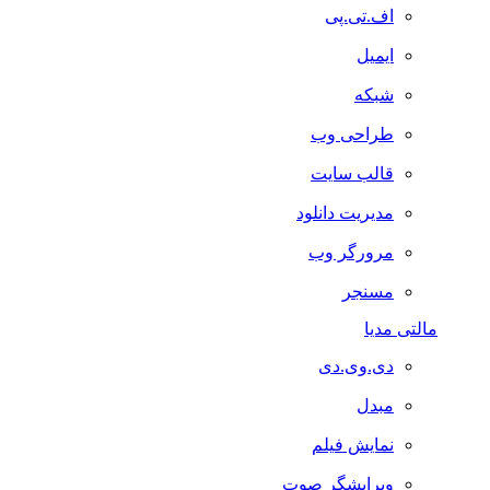
اف.تی.پی
ایمیل
شبکه
طراحی وب
قالب سایت
مدیریت دانلود
مرورگر وب
مسنجر
مالتی مدیا
دی.وی.دی
مبدل
نمایش فیلم
ویرایشگر صوت