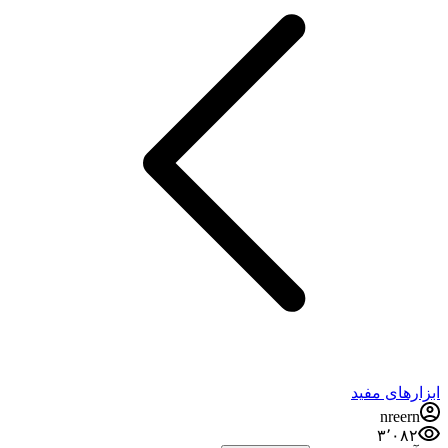
ابزارهای مفید
nreern
۳٬۰۸۲