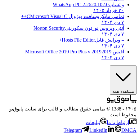
واتساپ
WhatsApp PC 2.2620.102.0
۲۰ خرداد ۱۴۰۵
تمامی مایکروسافت ویژوال C
Microsoft Visual C++
۷ دی ۱۴۰۴
آنتی ویروس نورتون سکوریتی
Norton Security
۷ دی ۱۴۰۴
– ویرایش فایل
Hosts File Editor+
۷ دی ۱۴۰۴
آفیس 2019
2019 Microsoft Office 2019 Pro Plus v
۷ دی ۱۴۰۴
مشاهده همه
۱۴۰۵
- 1388 © تمامی حقوق مطالب و قالب برای سایت پاتوق‌یو
محفوظ است.
ارتباط با ما
تبلیغات
Telegram
LinkedIn
DMCA