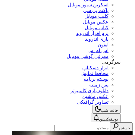
اسکرین سیور موبایل
پاکت پی سی
کلیپ موبایل
عکس موبایل
کتاب موبایل
نرم افزار اندروید
بازی اندروید
آیفون
اس ام اس
معرفی گوشی موبایل
سرگرمی
ابزار دسکتاپ
محافظ نمایش
پوسته برنامه
پس زمینه
دانلود بازی کامپیوتر
عکس ماشین
تصاویر گرافیکی
حالت شب
نوتیفیکیشن
جستجو