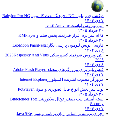
دیکشنری بابیلون NG - فرهنگ لغت کامپیوتر
Babylon Pro NG
۷ دی ۱۴۰۴
آنتی ویروس آواست
avast! Antivirus
۲۰ خرداد ۱۴۰۵
کا ام پلیر نرم افزار قدرتمند پخش فیلم و
KMPlayer
۲۰ خرداد ۱۴۰۵
فارسی نویس لیومون پارسی نگار
LeoMoon ParsiNegar
۸ دی ۱۴۰۴
آنتی ویروس قدرتمند کسپرسکی 2025
Kaspersky Anti Virus
2025
۸ دی ۱۴۰۴
فلش پلیر برای مرورگرهای مختلف
Adobe Flash Player
۷ دی ۱۴۰۴
مرورگر محبوب اینترنت اکسپلورر
Internet Explorer
۷ دی ۱۴۰۴
پوت پلیر پخش انواع فایل تصویری و صوتی
PotPlayer
۲۰ خرداد ۱۴۰۵
بسته امنیتی بیت دیفندر توتال سکوریتی
Bitdefender Total
Security
۷ دی ۱۴۰۴
اجرای برنامه بر اساس زبان برنامه نویسی ج
Java SE