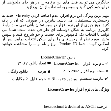
جایگزین می توانید فایل های این برنامه را در هر جای دلخواهی از
درایو خود کپی کنید و سپس به استفاده از آن بپردازید.
مهم ترین ویژگی این نرم افزار، عدم اضافه کردن entry های جدید به
رجیستری سیستمتان می باشد. بنابرین در صورتی که آن را پاک
کنید، هیچ چیزی از این نرم افزار در سیستمتان باقی نمی ماند. رابط
کاربری برنامه به شکل دوستانه ای طراحی شده است: شما می
توانید با انتخاب یک کامپیوتر برای جست و جو شروع کنید و سپس
بخش مورد نظر از رجیستری را برای اسکن انتخاب نمایید. پس از
اسکنی کوتاه، شما Product ID، نوع و نام و ... را مشاهده خواهید
کرد.
دانلود LicenseCrawler
❤️ تعداد دانلود
LicenseCrawler
✅ نام نرم افزار
۳٬۰۸۲
⭐نسخه نرم افزار
2.15.2842
🔥 هزینه
دانلود رایگان
✔️ نیازمند سیستم
ویندوز xp به بالا
🔆 حجم فایل
2 مگابایت
ویژگی های نرم افزار LicenseCrawler
- ترجمه ASCII به decimal یا hexadecimal