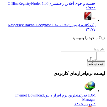
جست و جوی آفلاین رجیستری
OfflineRegistryFinder 1.05
۱٬۹۳۲
پاک کننده تروجان
Kaspersky RakhniDecryptor 1.47.2 Rak
۲٬۱۷۷
دیدگاه خود را بنویسید
دیدگاه
ثبت دیدگاه
لیست نرم‌افزارهای کاربردی
IDM قدرتمندترین نرم افزار دانلود
Internet Download
Manager
۲ مرداد ۱۴۰۵