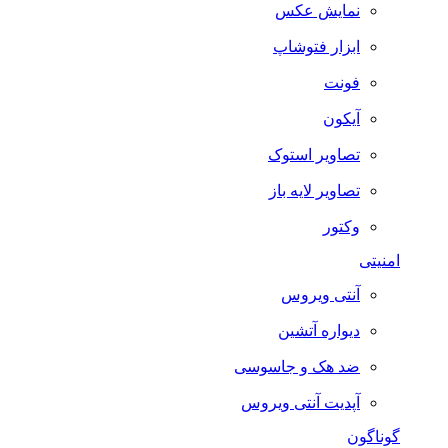
نمایش عکس
ابزار فتوشاپ
فونت
آیکون
تصاویر استوک
تصاویر لایه باز
وکتور
امنیتی
آنتی ویروس
دیواره آتشین
ضد هک و جاسوسی
آپدیت آنتی ویروس
گوناگون