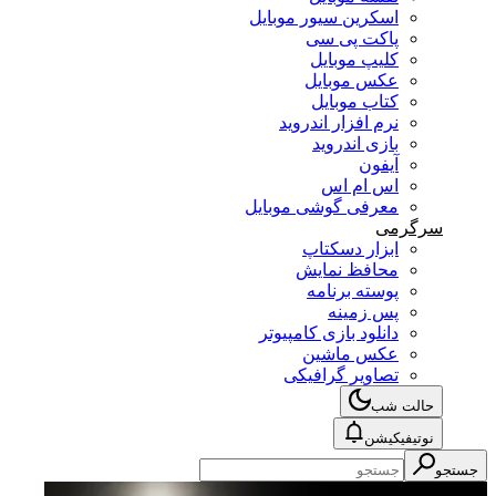
اسکرین سیور موبایل
پاکت پی سی
کلیپ موبایل
عکس موبایل
کتاب موبایل
نرم افزار اندروید
بازی اندروید
آیفون
اس ام اس
معرفی گوشی موبایل
سرگرمی
ابزار دسکتاپ
محافظ نمایش
پوسته برنامه
پس زمینه
دانلود بازی کامپیوتر
عکس ماشین
تصاویر گرافیکی
حالت شب
نوتیفیکیشن
جستجو