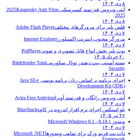
۸ دی ۱۴۰۴
آنتی ویروس قدرتمند کسپرسکی 2025
Kaspersky Anti Virus
2025
۸ دی ۱۴۰۴
فلش پلیر برای مرورگرهای مختلف
Adobe Flash Player
۷ دی ۱۴۰۴
مرورگر محبوب اینترنت اکسپلورر
Internet Explorer
۷ دی ۱۴۰۴
پوت پلیر پخش انواع فایل تصویری و صوتی
PotPlayer
۲۰ خرداد ۱۴۰۵
بسته امنیتی بیت دیفندر توتال سکوریتی
Bitdefender Total
Security
۷ دی ۱۴۰۴
اجرای برنامه بر اساس زبان برنامه نویسی ج
Java SE
Development Kit (JDK)
۷ دی ۱۴۰۴
آنتی ویروس رایگان و قدرتمند آویرا
Avira Free Antivirus
۷ دی ۱۴۰۴
بلو استکس اجرای نرم افزار اندروید در کام
BlueStacks
۲۶ تیر ۱۴۰۵
ویندوز 8.1
8.1 - Microsoft Windows 8.1
۷ دی ۱۴۰۴
دات نت فریم ورک برای تمامی ویندوزها
Microsoft .NET
Framework