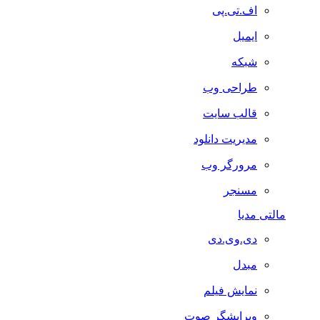
اف.تی.پی
ایمیل
شبکه
طراحی وب
قالب سایت
مدیریت دانلود
مرورگر وب
مسنجر
مالتی مدیا
دی.وی.دی
مبدل
نمایش فیلم
ویرایشگر صوت