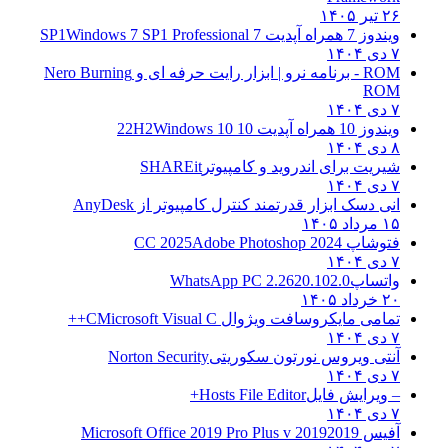
۲۶ تیر ۱۴۰۵
ویندوز 7 همراه آپدیت 7 SP1
Windows 7 SP1 Professional
۷ دی ۱۴۰۴
ROM - برنامه نرو | ابزار رایت حرفه ای و
Nero Burning
ROM
۷ دی ۱۴۰۴
ویندوز 10 همراه آپدیت 10 22H2
Windows 10
۸ دی ۱۴۰۴
شیریت برای اندروید و کامپیوتر
SHAREit
۷ دی ۱۴۰۴
انی دسک ابزار قدرتمند کنترل کامپیوتر از
AnyDesk
۱۵ مرداد ۱۴۰۵
فتوشاپ CC 2025
Adobe Photoshop 2024
۷ دی ۱۴۰۴
واتساپ
WhatsApp PC 2.2620.102.0
۲۰ خرداد ۱۴۰۵
تمامی مایکروسافت ویژوال C
Microsoft Visual C++
۷ دی ۱۴۰۴
آنتی ویروس نورتون سکوریتی
Norton Security
۷ دی ۱۴۰۴
– ویرایش فایل
Hosts File Editor+
۷ دی ۱۴۰۴
آفیس 2019
2019 Microsoft Office 2019 Pro Plus v