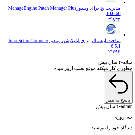
مدیریت پچ برای ویندوز
ManageEngine Patch Manager Plus
10.0.60
۳٬۸۳۲
ساخت اینستالر برای اپلیکیشن ویندوز
Inno Setup Compiler
6.5.1
۲٬۳۹۳
منانه
۴ سال پیش
چطوری کار میکنه موقع نصب ارور میده
پاسخ به نظر
admin
۴ سال پیش
چه اروری
دیدگاه خود را بنویسید