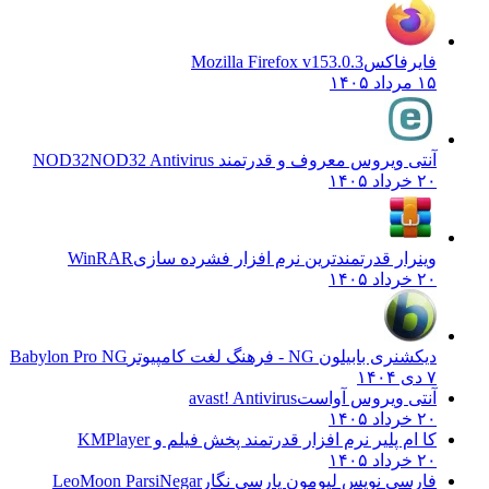
فایرفاکس
Mozilla Firefox v153.0.3
۱۵ مرداد ۱۴۰۵
آنتی ویروس معروف و قدرتمند NOD32
NOD32 Antivirus
۲۰ خرداد ۱۴۰۵
وینرار قدرتمندترین نرم افزار فشرده سازی
WinRAR
۲۰ خرداد ۱۴۰۵
دیکشنری بابیلون NG - فرهنگ لغت کامپیوتر
Babylon Pro NG
۷ دی ۱۴۰۴
آنتی ویروس آواست
avast! Antivirus
۲۰ خرداد ۱۴۰۵
کا ام پلیر نرم افزار قدرتمند پخش فیلم و
KMPlayer
۲۰ خرداد ۱۴۰۵
فارسی نویس لیومون پارسی نگار
LeoMoon ParsiNegar