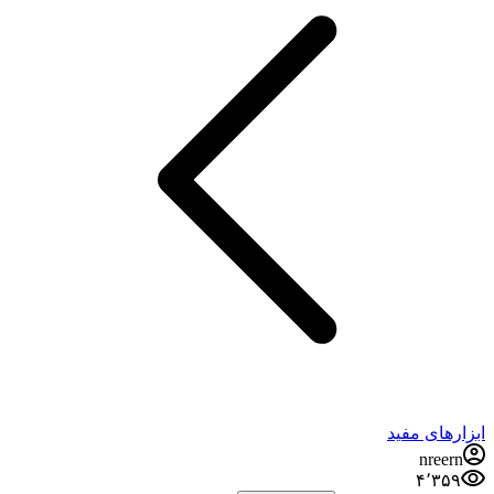
ابزارهای مفید
nreern
۴٬۳۵۹