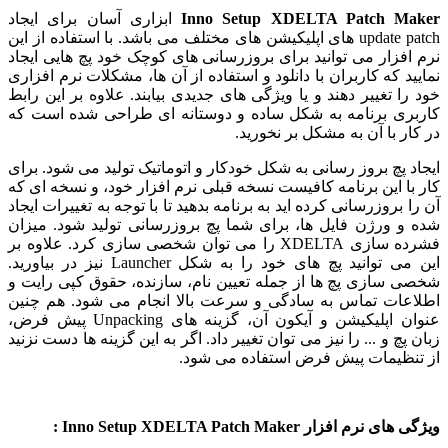
Inno Setup XDELTA Patch Maker
ابزاری آسان برای ایجاد
update patch های اپلیکیشن های مختلف می باشد. با استفاده از این
نرم افزار می توانید برای بروزرسانی های کوچک خود پچ هایی ایجاد
نمایید که کاربران با دانلود و استفاده از آن ها، مشکلات نرم افزاری
خود را تغییر دهند و یا ویژگی های جدیدی بیابند. علاوه بر این رابط
کاربری برنامه به شکل ساده و دوستانه ای طراحی شده است که
در کار با آن به مشکل بر نخورید.
ایجاد پچ بروز رسانی به شکل خودکار و اتوماتیک تولید می شود. برای
کار با این برنامه کافیست نسخه قبلی نرم افزار خود، و نسخه ای که
آن را بروزرسانی کرده اید به برنامه بدهید تا با توجه به تغییرات ایجاد
شده و ورژن فایل ها، برای شما پچ بروزرسانی تولید شود. میزان
فشرده سازی XDELTA را می توان شخصی سازی کرد. علاوه بر
این می توانید پچ های خود را به شکل Launcher نیز در بیاورید.
شخصی سازی پچ ها از جمله تعیین نام، سازنده، حقوق کپی رایت و
اطلاعات تماس به سادگی و سرعت بالا انجام می شود. هم چنین
عنوان اپلیکیشن و آیکون آن، گزینه های Unpacking پیش فرض،
زبان پچ و ... را نیز می توان تغییر داد. اگر به این گزینه ها دست نزنید
از تنظیمات پیش فرض استفاده می شود.
ویژگی های نرم افزار Inno Setup XDELTA Patch Maker :