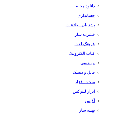
دانلود مجله
حسابداری
پشتیبان اطلاعات
فشرده ساز
فرهنگ لغت
کتاب الکترونیک
مهندسی
فایل و دیسک
سخت افزار
ابزار لینوکس
آفیس
بهینه ساز