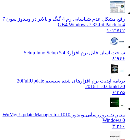
رفع مشکل عدم شناسایی رم 4 گیگ و بالاتر در ویندوز سون 7
4 Windows 7 32-bit Patch to
4 GB
۱۰۲٬۷۴۲
ساخت آسان فایل نرم افزار
Setup Inno Setup 5.4.3
۸٬۹۴۶
برنامه آپدیت نرم افزارهای شده سیستم 20
FullUpdate
2016.11.03 build 20
۶٬۳۷۵
مدیریت بروزرسانی ویندوز 10
10 WuMgr Update Manager for
Windows 0
۳٬۳۶۰