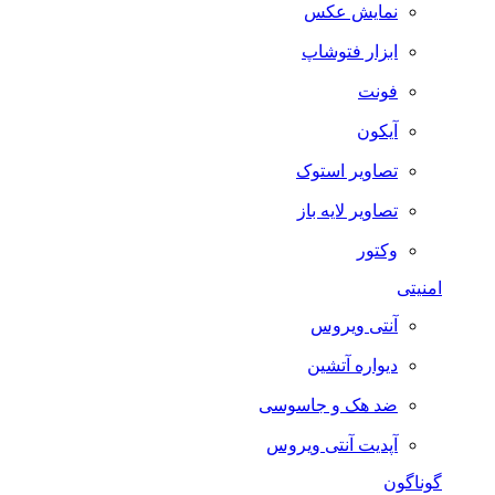
نمایش عکس
ابزار فتوشاپ
فونت
آیکون
تصاویر استوک
تصاویر لایه باز
وکتور
امنیتی
آنتی ویروس
دیواره آتشین
ضد هک و جاسوسی
آپدیت آنتی ویروس
گوناگون