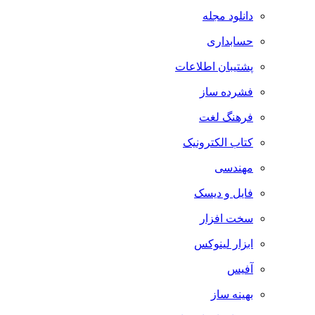
دانلود مجله
حسابداری
پشتیبان اطلاعات
فشرده ساز
فرهنگ لغت
کتاب الکترونیک
مهندسی
فایل و دیسک
سخت افزار
ابزار لینوکس
آفیس
بهینه ساز