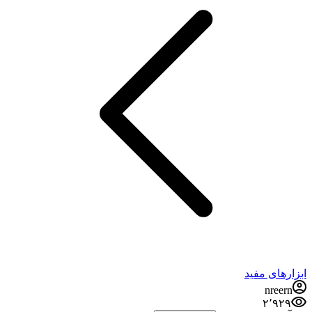
ابزارهای مفید
nreern
۲٬۹۲۹