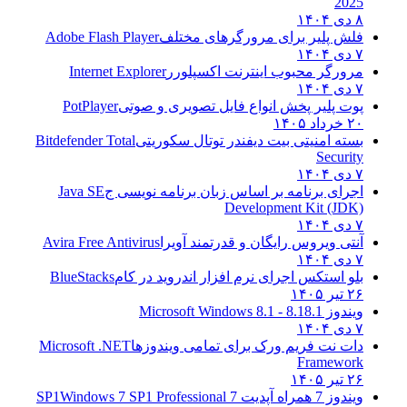
2025
۸ دی ۱۴۰۴
فلش پلیر برای مرورگرهای مختلف
Adobe Flash Player
۷ دی ۱۴۰۴
مرورگر محبوب اینترنت اکسپلورر
Internet Explorer
۷ دی ۱۴۰۴
پوت پلیر پخش انواع فایل تصویری و صوتی
PotPlayer
۲۰ خرداد ۱۴۰۵
بسته امنیتی بیت دیفندر توتال سکوریتی
Bitdefender Total
Security
۷ دی ۱۴۰۴
اجرای برنامه بر اساس زبان برنامه نویسی ج
Java SE
Development Kit (JDK)
۷ دی ۱۴۰۴
آنتی ویروس رایگان و قدرتمند آویرا
Avira Free Antivirus
۷ دی ۱۴۰۴
بلو استکس اجرای نرم افزار اندروید در کام
BlueStacks
۲۶ تیر ۱۴۰۵
ویندوز 8.1
8.1 - Microsoft Windows 8.1
۷ دی ۱۴۰۴
دات نت فریم ورک برای تمامی ویندوزها
Microsoft .NET
Framework
۲۶ تیر ۱۴۰۵
ویندوز 7 همراه آپدیت 7 SP1
Windows 7 SP1 Professional