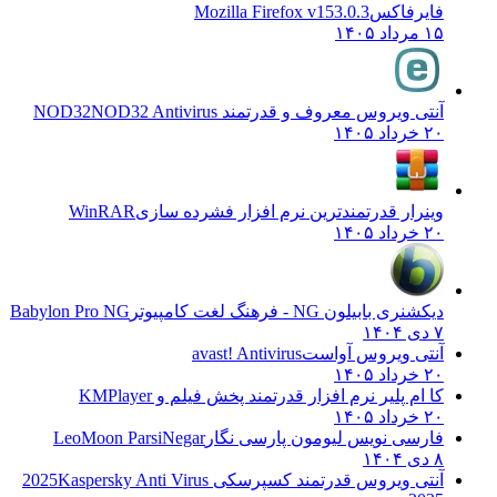
فایرفاکس
Mozilla Firefox v153.0.3
۱۵ مرداد ۱۴۰۵
آنتی ویروس معروف و قدرتمند NOD32
NOD32 Antivirus
۲۰ خرداد ۱۴۰۵
وینرار قدرتمندترین نرم افزار فشرده سازی
WinRAR
۲۰ خرداد ۱۴۰۵
دیکشنری بابیلون NG - فرهنگ لغت کامپیوتر
Babylon Pro NG
۷ دی ۱۴۰۴
آنتی ویروس آواست
avast! Antivirus
۲۰ خرداد ۱۴۰۵
کا ام پلیر نرم افزار قدرتمند پخش فیلم و
KMPlayer
۲۰ خرداد ۱۴۰۵
فارسی نویس لیومون پارسی نگار
LeoMoon ParsiNegar
۸ دی ۱۴۰۴
آنتی ویروس قدرتمند کسپرسکی 2025
Kaspersky Anti Virus