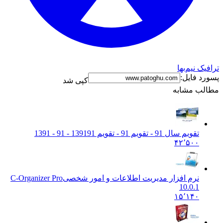
ترافیک نیم‌بها
پسورد فایل:
کپی شد
مطالب مشابه
تقویم سال 91 - تقویم 91 - تقویم 1391
91 - 91 - 1391
۴۲٬۵۰۰
نرم افزار مدیریت اطلاعات و امور شخصی
C-Organizer Pro
10.0.1
۱۵٬۱۴۰