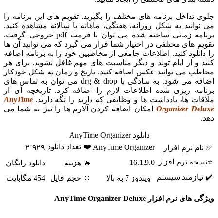
جلوی تداخل برنامه های مختلف را بگیرید. تقویم های این برنامه را
می توانید به شکل روزانه، هفتگی، ماهانه یا سالانه مشاهده کنید.
برنامه زمانی ساخته شده می توان با فرمت pdf خروجی گرفت.
تقویم های مختلفی در اختیار شما قرار می گیرد که می توانید آن ها
را دانلود کنید. اطلاعات جامعی از مخاطبین خود را به برنامه اضافه
کنید و از ایام تولد و دیگر مناسبت های مهم غافل نشوید. برای هر
مخاطب می توانید عکس اضافه کنید. تاریخ و زمان به شکل خودکار
اضافه می شود. به سادگی با drg & drop می توان به تماس های
برنامه ریزی شده اطلاعات لازم را اضافه کرد. تاریخچه ای از
ملاقات ها، یادداشت ها و وظایفی که دارید را نگه دارید.
AnyTime
Organizer Deluxe
امکان اضافه کردن آلارم ها را نیز به شما می
دهد.
دانلود AnyTime Organizer
❤️ تعداد دانلود
AnyTime Organizer
✅ نام نرم افزار
۲٬۹۲۹
⭐نسخه نرم افزار
16.1.9.0
🔥 هزینه
دانلود رایگان
✔️ نیازمند سیستم
ویندوز 7 به بالا
🔆 حجم فایل
454 مگابایت
ویژگی های نرم افزار AnyTime Organizer Deluxe