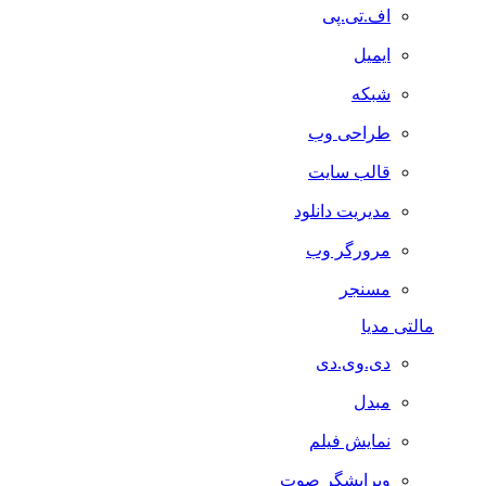
اف.تی.پی
ایمیل
شبکه
طراحی وب
قالب سایت
مدیریت دانلود
مرورگر وب
مسنجر
مالتی مدیا
دی.وی.دی
مبدل
نمایش فیلم
ویرایشگر صوت