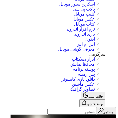
اسکرین سیور موبایل
پاکت پی سی
کلیپ موبایل
عکس موبایل
کتاب موبایل
نرم افزار اندروید
بازی اندروید
آیفون
اس ام اس
معرفی گوشی موبایل
سرگرمی
ابزار دسکتاپ
محافظ نمایش
پوسته برنامه
پس زمینه
دانلود بازی کامپیوتر
عکس ماشین
تصاویر گرافیکی
حالت شب
نوتیفیکیشن
جستجو