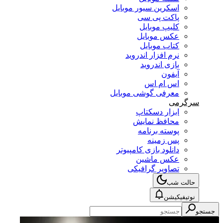
اسکرین سیور موبایل
پاکت پی سی
کلیپ موبایل
عکس موبایل
کتاب موبایل
نرم افزار اندروید
بازی اندروید
آیفون
اس ام اس
معرفی گوشی موبایل
سرگرمی
ابزار دسکتاپ
محافظ نمایش
پوسته برنامه
پس زمینه
دانلود بازی کامپیوتر
عکس ماشین
تصاویر گرافیکی
حالت شب
نوتیفیکیشن
جستجو