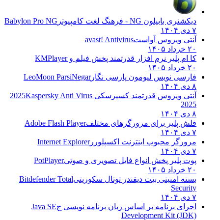
دیکشنری بابیلون NG - فرهنگ لغت کامپیوتر
Babylon Pro NG
۷ دی ۱۴۰۴
آنتی ویروس آواست
avast! Antivirus
۲۰ خرداد ۱۴۰۵
کا ام پلیر نرم افزار قدرتمند پخش فیلم و
KMPlayer
۲۰ خرداد ۱۴۰۵
فارسی نویس لیومون پارسی نگار
LeoMoon ParsiNegar
۸ دی ۱۴۰۴
آنتی ویروس قدرتمند کسپرسکی 2025
Kaspersky Anti Virus
2025
۸ دی ۱۴۰۴
فلش پلیر برای مرورگرهای مختلف
Adobe Flash Player
۷ دی ۱۴۰۴
مرورگر محبوب اینترنت اکسپلورر
Internet Explorer
۷ دی ۱۴۰۴
پوت پلیر پخش انواع فایل تصویری و صوتی
PotPlayer
۲۰ خرداد ۱۴۰۵
بسته امنیتی بیت دیفندر توتال سکوریتی
Bitdefender Total
Security
۷ دی ۱۴۰۴
اجرای برنامه بر اساس زبان برنامه نویسی ج
Java SE
Development Kit (JDK)