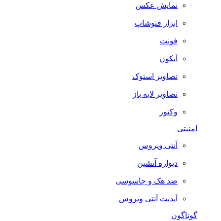
نمایش عکس
ابزار فتوشاپ
فونت
آیکون
تصاویر استوک
تصاویر لایه باز
وکتور
امنیتی
آنتی ویروس
دیواره آتشین
ضد هک و جاسوسی
آپدیت آنتی ویروس
گوناگون