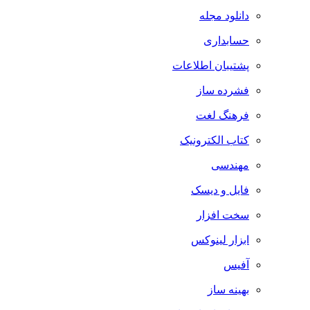
دانلود مجله
حسابداری
پشتیبان اطلاعات
فشرده ساز
فرهنگ لغت
کتاب الکترونیک
مهندسی
فایل و دیسک
سخت افزار
ابزار لینوکس
آفیس
بهینه ساز