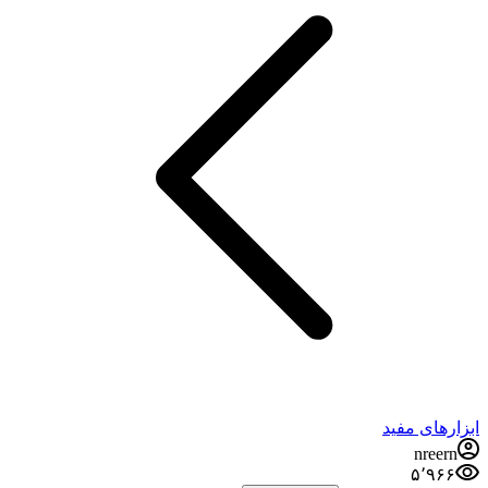
ابزارهای مفید
nreern
۵٬۹۶۶