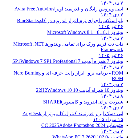
۷ دی ۱۴۰۴
آنتی ویروس رایگان و قدرتمند آویرا
Avira Free Antivirus
۷ دی ۱۴۰۴
بلو استکس اجرای نرم افزار اندروید در کام
BlueStacks
۲۶ تیر ۱۴۰۵
ویندوز 8.1
8.1 - Microsoft Windows 8.1
۷ دی ۱۴۰۴
دات نت فریم ورک برای تمامی ویندوزها
Microsoft .NET
Framework
۲۶ تیر ۱۴۰۵
ویندوز 7 همراه آپدیت 7 SP1
Windows 7 SP1 Professional
۷ دی ۱۴۰۴
ROM - برنامه نرو | ابزار رایت حرفه ای و
Nero Burning
ROM
۷ دی ۱۴۰۴
ویندوز 10 همراه آپدیت 10 22H2
Windows 10
۸ دی ۱۴۰۴
شیریت برای اندروید و کامپیوتر
SHAREit
۷ دی ۱۴۰۴
انی دسک ابزار قدرتمند کنترل کامپیوتر از
AnyDesk
۱۵ مرداد ۱۴۰۵
فتوشاپ CC 2025
Adobe Photoshop 2024
۷ دی ۱۴۰۴
واتساپ
WhatsApp PC 2.2620.102.0