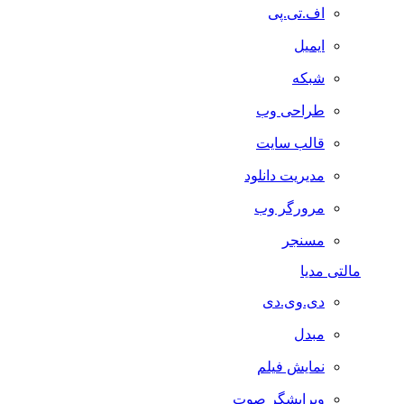
اف.تی.پی
ایمیل
شبکه
طراحی وب
قالب سایت
مدیریت دانلود
مرورگر وب
مسنجر
مالتی مدیا
دی.وی.دی
مبدل
نمایش فیلم
ویرایشگر صوت