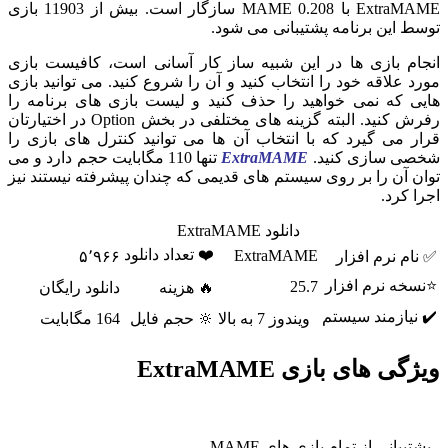
ExtraMAME با MAME 0.208 سازگار است. بیش از 11903 بازی
توسط این برنامه پشتیبانی می شود.
انجام بازی ها در این شبیه ساز کار آسانی است، کافیست بازی
مورد علاقه خود را انتخاب کنید و آن را شروع کنید. می توانید بازی
هایی که نمی خواهید را حذف کنید و لیست بازی های برنامه را
رفرش کنید. البته گزینه های مختلفی در بخش Option در اختیارتان
قرار می گیرد که با انتخاب آن ها می توانید کنترل های بازی را
شخصی سازی کنید.
ExtraMAME
تنها 110 مگابایت حجم دارد و می
توان آن را بر روی سیستم های قدیمی که چندان پیشرفته نیستند نیز
اجرا کرد.
دانلود ExtraMAME
❤️ تعداد دانلود
ExtraMAME
✅ نام نرم افزار
۵٬۹۶۶
⭐نسخه نرم افزار
25.7
🔥 هزینه
دانلود رایگان
✔️ نیازمند سیستم
ویندوز 7 به بالا
🔆 حجم فایل
164 مگابایت
ویژگی های بازی ExtraMAME
- پشتیبانی از تمام بازی های MAME