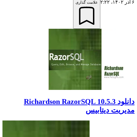
۶ آذر ۱۴۰۲،‏ ۲:۲۲
علامت گذاری
دانلود Richardson RazorSQL 10.5.3
مدیریت دیتابیس