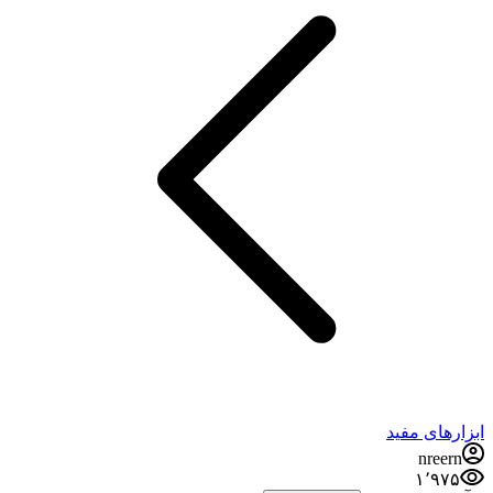
ابزارهای مفید
nreern
۱٬۹۷۵