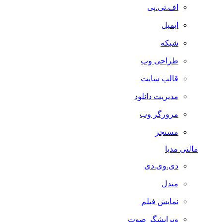
اف.تی.پی
ایمیل
شبکه
طراحی وب
قالب سایت
مدیریت دانلود
مرورگر وب
مسنجر
مالتی مدیا
دی.وی.دی
مبدل
نمایش فیلم
ویرایشگر صوت