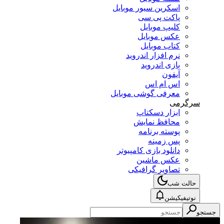
اسکرین سیور موبایل
پاکت پی سی
کلیپ موبایل
عکس موبایل
کتاب موبایل
نرم افزار اندروید
بازی اندروید
آیفون
اس ام اس
معرفی گوشی موبایل
سرگرمی
ابزار دسکتاپ
محافظ نمایش
پوسته برنامه
پس زمینه
دانلود بازی کامپیوتر
عکس ماشین
تصاویر گرافیکی
حالت شب
نوتیفیکیشن
جستجو