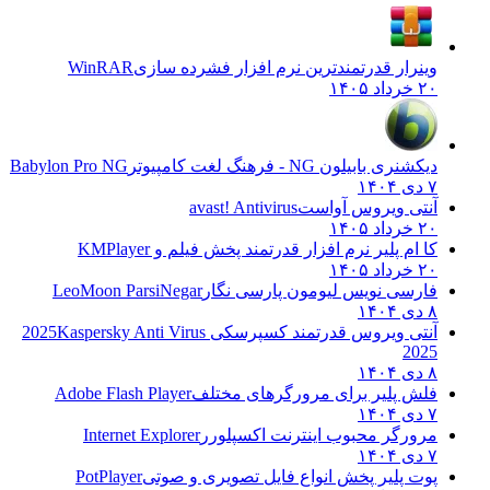
وینرار قدرتمندترین نرم افزار فشرده سازی
WinRAR
۲۰ خرداد ۱۴۰۵
دیکشنری بابیلون NG - فرهنگ لغت کامپیوتر
Babylon Pro NG
۷ دی ۱۴۰۴
آنتی ویروس آواست
avast! Antivirus
۲۰ خرداد ۱۴۰۵
کا ام پلیر نرم افزار قدرتمند پخش فیلم و
KMPlayer
۲۰ خرداد ۱۴۰۵
فارسی نویس لیومون پارسی نگار
LeoMoon ParsiNegar
۸ دی ۱۴۰۴
آنتی ویروس قدرتمند کسپرسکی 2025
Kaspersky Anti Virus
2025
۸ دی ۱۴۰۴
فلش پلیر برای مرورگرهای مختلف
Adobe Flash Player
۷ دی ۱۴۰۴
مرورگر محبوب اینترنت اکسپلورر
Internet Explorer
۷ دی ۱۴۰۴
پوت پلیر پخش انواع فایل تصویری و صوتی
PotPlayer