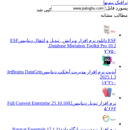
ترافیک نیم‌بها
پسورد فایل:
کپی شد
مطالب مشابه
ESF دانلود نرم افزار ویرایش , تبدیل و انتقال دیتابیس
ESF
Database Migration Toolkit Pro 10.2.
۷٬۷۵۰
آپدیت نرم افزار مدیریت آبجکت دیتابیس
JetBrains DataGrip
2025.1.3
۱۷٬۲۱۰
نرم افزار تبدیل دیتابیس
Full Convert Enterprise 25.10.1692
۵٬۶۶۲
نرم افزار - مدیریت پایگاه داده
Navicat Essentials 17.1.11