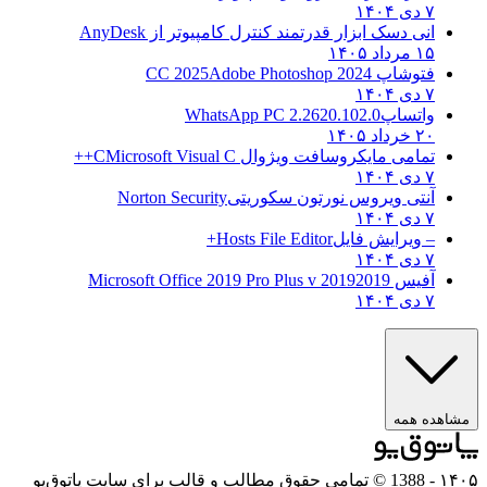
۷ دی ۱۴۰۴
انی دسک ابزار قدرتمند کنترل کامپیوتر از
AnyDesk
۱۵ مرداد ۱۴۰۵
فتوشاپ CC 2025
Adobe Photoshop 2024
۷ دی ۱۴۰۴
واتساپ
WhatsApp PC 2.2620.102.0
۲۰ خرداد ۱۴۰۵
تمامی مایکروسافت ویژوال C
Microsoft Visual C++
۷ دی ۱۴۰۴
آنتی ویروس نورتون سکوریتی
Norton Security
۷ دی ۱۴۰۴
– ویرایش فایل
Hosts File Editor+
۷ دی ۱۴۰۴
آفیس 2019
2019 Microsoft Office 2019 Pro Plus v
۷ دی ۱۴۰۴
مشاهده همه
۱۴۰۵
- 1388 © تمامی حقوق مطالب و قالب برای سایت پاتوق‌یو