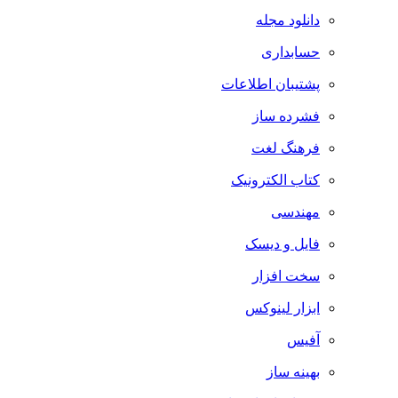
دانلود مجله
حسابداری
پشتیبان اطلاعات
فشرده ساز
فرهنگ لغت
کتاب الکترونیک
مهندسی
فایل و دیسک
سخت افزار
ابزار لینوکس
آفیس
بهینه ساز