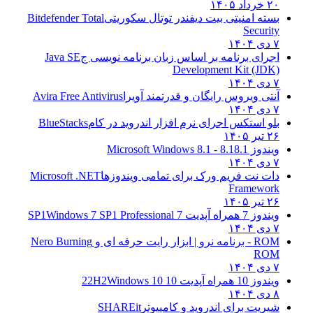
۲۰ خرداد ۱۴۰۵
بسته امنیتی بیت دیفندر توتال سکوریتی
Bitdefender Total
Security
۷ دی ۱۴۰۴
اجرای برنامه بر اساس زبان برنامه نویسی ج
Java SE
Development Kit (JDK)
۷ دی ۱۴۰۴
آنتی ویروس رایگان و قدرتمند آویرا
Avira Free Antivirus
۷ دی ۱۴۰۴
بلو استکس اجرای نرم افزار اندروید در کام
BlueStacks
۲۶ تیر ۱۴۰۵
ویندوز 8.1
8.1 - Microsoft Windows 8.1
۷ دی ۱۴۰۴
دات نت فریم ورک برای تمامی ویندوزها
Microsoft .NET
Framework
۲۶ تیر ۱۴۰۵
ویندوز 7 همراه آپدیت 7 SP1
Windows 7 SP1 Professional
۷ دی ۱۴۰۴
ROM - برنامه نرو | ابزار رایت حرفه ای و
Nero Burning
ROM
۷ دی ۱۴۰۴
ویندوز 10 همراه آپدیت 10 22H2
Windows 10
۸ دی ۱۴۰۴
شیریت برای اندروید و کامپیوتر
SHAREit