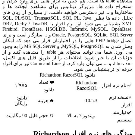
مشاهده table ها است. هم چنین به ابزار هایی برای وارد کردن و
استخراج داده ها، مرورگر دیتابیس برای مشاهده آبجکت ها و
ساختارها و ... نیز دسترسی خواهید داشت. از بسیاری از زبان های
تحلیل داده ها نظیر SQL, PL/SQL, TransactSQL, SQL PL, Java,
XML پشتیبانی می شود. این نرم افزار با DB2, Derby / JavaDB,
Firebird, FrontBase, HSQLDB, Informix, MySQL, OpenBase,
Oracle, PostgreSQL, SQLite, SQL Server و ... سازگار است و برای
اتصال PHP bridge هایی را در اختیارتان قرار می دهد که امکان
وصل شدن به MySQL, PostgreSQL, و MS SQL Server را به وجود
می آورد. شما می توانید محتوای هر table را مشاهده کنید و از
جزئیات آن با خبر شوید. اطلاعات را از طریق فایل های اکسل،
html، xml، و ... می توان وارد کرد. از Command Line نیز برای افراد
حرفه ای تر پشتیبانی می شود.
دانلود Richardson RazorSQL
❤️ تعداد
Richardson
✅ نام نرم افزار
۱٬۹۷۵
RazorSQL
دانلود
⭐نسخه نرم
دانلود
10.5.3
🔥 هزینه
رایگان
افزار
✔️ نیازمند
ویندوز 7 به بالا
🔆 حجم فایل
90 مگابایت
سیستم
ویژگی های نرم افزار Richardson