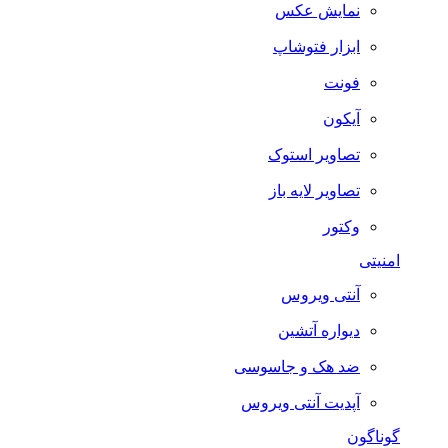
نمایش عکس
ابزار فتوشاپ
فونت
آیکون
تصاویر استوک
تصاویر لایه باز
وکتور
امنیتی
آنتی ویروس
دیواره آتشین
ضد هک و جاسوسی
آپدیت آنتی ویروس
گوناگون