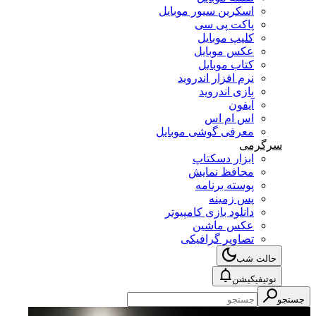
اسکرین سیور موبایل
پاکت پی سی
کلیپ موبایل
عکس موبایل
کتاب موبایل
نرم افزار اندروید
بازی اندروید
آیفون
اس ام اس
معرفی گوشی موبایل
سرگرمی
ابزار دسکتاپ
محافظ نمایش
پوسته برنامه
پس زمینه
دانلود بازی کامپیوتر
عکس ماشین
تصاویر گرافیکی
حالت شب
نوتیفیکیشن
جستجو