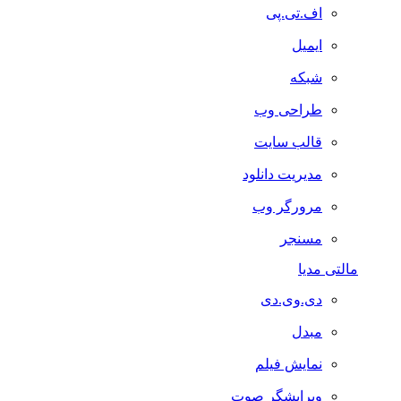
اف.تی.پی
ایمیل
شبکه
طراحی وب
قالب سایت
مدیریت دانلود
مرورگر وب
مسنجر
مالتی مدیا
دی.وی.دی
مبدل
نمایش فیلم
ویرایشگر صوت