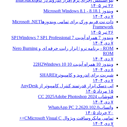
بلو استکس اجرای نرم افزار اندروید در کام
BlueStacks
۲۶ تیر ۱۴۰۵
ویندوز 8.1
8.1 - Microsoft Windows 8.1
۷ دی ۱۴۰۴
دات نت فریم ورک برای تمامی ویندوزها
Microsoft .NET
Framework
۲۶ تیر ۱۴۰۵
ویندوز 7 همراه آپدیت 7 SP1
Windows 7 SP1 Professional
۷ دی ۱۴۰۴
ROM - برنامه نرو | ابزار رایت حرفه ای و
Nero Burning
ROM
۷ دی ۱۴۰۴
ویندوز 10 همراه آپدیت 10 22H2
Windows 10
۸ دی ۱۴۰۴
شیریت برای اندروید و کامپیوتر
SHAREit
۷ دی ۱۴۰۴
انی دسک ابزار قدرتمند کنترل کامپیوتر از
AnyDesk
۱۵ مرداد ۱۴۰۵
فتوشاپ CC 2025
Adobe Photoshop 2024
۷ دی ۱۴۰۴
واتساپ
WhatsApp PC 2.2620.102.0
۲۰ خرداد ۱۴۰۵
تمامی مایکروسافت ویژوال C
Microsoft Visual C++
۷ دی ۱۴۰۴