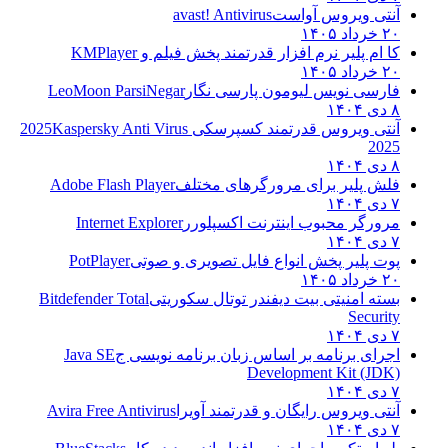
آنتی ویروس آواست
avast! Antivirus
۲۰ خرداد ۱۴۰۵
کا ام پلیر نرم افزار قدرتمند پخش فیلم و
KMPlayer
۲۰ خرداد ۱۴۰۵
فارسی نویس لیومون پارسی نگار
LeoMoon ParsiNegar
۸ دی ۱۴۰۴
آنتی ویروس قدرتمند کسپرسکی 2025
Kaspersky Anti Virus
2025
۸ دی ۱۴۰۴
فلش پلیر برای مرورگرهای مختلف
Adobe Flash Player
۷ دی ۱۴۰۴
مرورگر محبوب اینترنت اکسپلورر
Internet Explorer
۷ دی ۱۴۰۴
پوت پلیر پخش انواع فایل تصویری و صوتی
PotPlayer
۲۰ خرداد ۱۴۰۵
بسته امنیتی بیت دیفندر توتال سکوریتی
Bitdefender Total
Security
۷ دی ۱۴۰۴
اجرای برنامه بر اساس زبان برنامه نویسی ج
Java SE
Development Kit (JDK)
۷ دی ۱۴۰۴
آنتی ویروس رایگان و قدرتمند آویرا
Avira Free Antivirus
۷ دی ۱۴۰۴