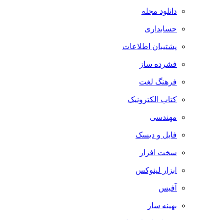
دانلود مجله
حسابداری
پشتیبان اطلاعات
فشرده ساز
فرهنگ لغت
کتاب الکترونیک
مهندسی
فایل و دیسک
سخت افزار
ابزار لینوکس
آفیس
بهینه ساز