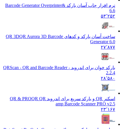
نرم افزار چاپ آسان بارکد &
Barcode Generator Overprinter
6.6
۵۳٬۲۵۲
ساخت آسان بارکد و کدهای QR 3D
QR Aurora 3D Barcode
Generator 6.0
۲۷٬۸۷۷
بارکد خوان برای اندروید - QR
Scan - QR and Barcode Reader
2.2.4
۲۸٬۵۸۰
اسکنر QR و بارکد سریع برای اندروید QR & PRO
QR QR
amp Barcode Scanner PRO v2.5
۲۳٬۱۶۷