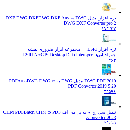
نرم افزار تبدیل DWG به DXF DWG DXF
DWG DXF Any
DWG DXF Converter pro 2
۱۷٬۲۳۳
نرم افزار ESRI + | مجموعه ابزار ضروری نقشه
جغرافیایی
ESRI ArcGIS Desktop Data Interoperab
۴۶۳
DWG PDF 2019 تبدیل DWG به PDF
AutoDWG DWG to
PDF Converter 2019 5.20
۳٬۵۹۸
تبدیل سی اچ ام به پی دی اف CHM PDF
Batch CHM to PDF
Converter 2023.
۲٬۰۱۵