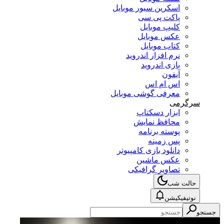
اسکرین سیور موبایل
پاکت پی سی
کلیپ موبایل
عکس موبایل
کتاب موبایل
نرم افزار اندروید
بازی اندروید
آیفون
اس ام اس
معرفی گوشی موبایل
سرگرمی
ابزار دسکتاپ
محافظ نمایش
پوسته برنامه
پس زمینه
دانلود بازی کامپیوتر
عکس ماشین
تصاویر گرافیکی
حالت شب
نوتیفیکیشن
جستجو