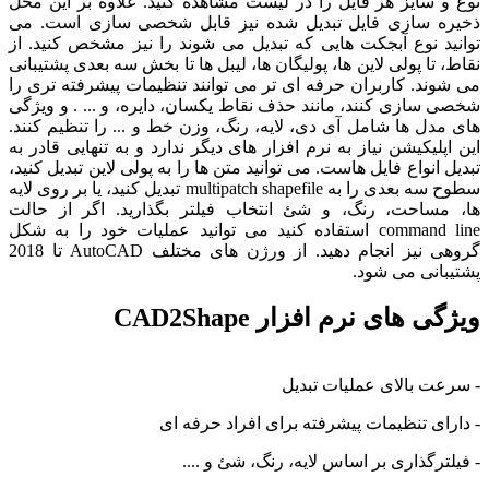
نوع و سایز هر فایل را در لیست مشاهده کنید. علاوه بر این محل
ذخیره سازی فایل تبدیل شده نیز قابل شخصی سازی است. می
توانید نوع آبجکت هایی که تبدیل می شوند را نیز مشخص کنید. از
نقاط، تا پولی لاین ها، پولیگان ها، لیبل ها تا بخش سه بعدی پشتیبانی
می شوند. کاربران حرفه ای تر می توانند تنظیمات پیشرفته تری را
شخصی سازی کنند، مانند حذف نقاط یکسان، دایره، و ... . و ویژگی
های مدل ها شامل آی دی، لایه، رنگ، وزن خط و ... را تنظیم کنند.
این اپلیکیشن نیاز به نرم افزار های دیگر ندارد و به تنهایی قادر به
تبدیل انواع فایل هاست. می توانید متن ها را به پولی لاین تبدیل کنید،
سطوح سه بعدی را به multipatch shapefile تبدیل کنید، یا بر روی لایه
ها، مساحت، رنگ، و شئ انتخاب فیلتر بگذارید. اگر از حالت
command line استفاده کنید می توانید عملیات خود را به شکل
گروهی نیز انجام دهید. از ورژن های مختلف AutoCAD تا 2018
پشتیبانی می شود.
ویژگی های نرم افزار CAD2Shape
- سرعت بالای عملیات تبدیل
- دارای تنظیمات پیشرفته برای افراد حرفه ای
- فیلترگذاری بر اساس لایه، رنگ، شئ و ....