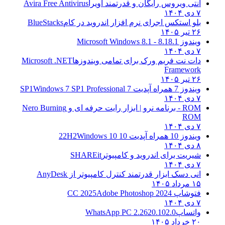
آنتی ویروس رایگان و قدرتمند آویرا
Avira Free Antivirus
۷ دی ۱۴۰۴
بلو استکس اجرای نرم افزار اندروید در کام
BlueStacks
۲۶ تیر ۱۴۰۵
ویندوز 8.1
8.1 - Microsoft Windows 8.1
۷ دی ۱۴۰۴
دات نت فریم ورک برای تمامی ویندوزها
Microsoft .NET
Framework
۲۶ تیر ۱۴۰۵
ویندوز 7 همراه آپدیت 7 SP1
Windows 7 SP1 Professional
۷ دی ۱۴۰۴
ROM - برنامه نرو | ابزار رایت حرفه ای و
Nero Burning
ROM
۷ دی ۱۴۰۴
ویندوز 10 همراه آپدیت 10 22H2
Windows 10
۸ دی ۱۴۰۴
شیریت برای اندروید و کامپیوتر
SHAREit
۷ دی ۱۴۰۴
انی دسک ابزار قدرتمند کنترل کامپیوتر از
AnyDesk
۱۵ مرداد ۱۴۰۵
فتوشاپ CC 2025
Adobe Photoshop 2024
۷ دی ۱۴۰۴
واتساپ
WhatsApp PC 2.2620.102.0
۲۰ خرداد ۱۴۰۵