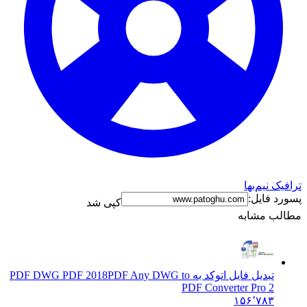
ترافیک نیم‌بها
پسورد فایل:
کپی شد
مطالب مشابه
تبدیل فایل اتوکد به PDF DWG PDF 2018
PDF Any DWG to
PDF Converter Pro 2
۱۵۶٬۷۸۳