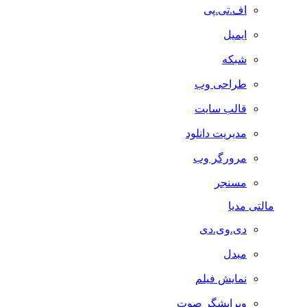
اف.تی.پی
ایمیل
شبکه
طراحی وب
قالب سایت
مدیریت دانلود
مرورگر وب
مسنجر
مالتی مدیا
دی.وی.دی
مبدل
نمایش فیلم
ویرایشگر صوت