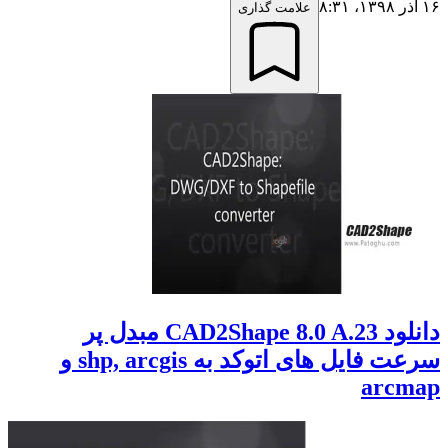
۱۶ آذر ۱۳۹۸،‏ ۸:۳۱
علامت گذاری
دانلود CAD2Shape 8.0 A.23 مبدل پر
سرعت فایل های اتوکد به shp, arcgis و
arcmap