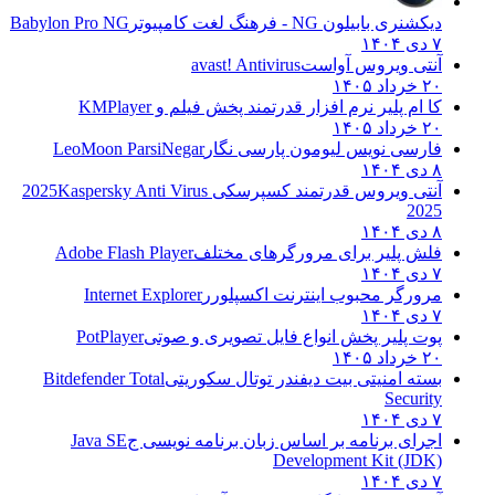
دیکشنری بابیلون NG - فرهنگ لغت کامپیوتر
Babylon Pro NG
۷ دی ۱۴۰۴
آنتی ویروس آواست
avast! Antivirus
۲۰ خرداد ۱۴۰۵
کا ام پلیر نرم افزار قدرتمند پخش فیلم و
KMPlayer
۲۰ خرداد ۱۴۰۵
فارسی نویس لیومون پارسی نگار
LeoMoon ParsiNegar
۸ دی ۱۴۰۴
آنتی ویروس قدرتمند کسپرسکی 2025
Kaspersky Anti Virus
2025
۸ دی ۱۴۰۴
فلش پلیر برای مرورگرهای مختلف
Adobe Flash Player
۷ دی ۱۴۰۴
مرورگر محبوب اینترنت اکسپلورر
Internet Explorer
۷ دی ۱۴۰۴
پوت پلیر پخش انواع فایل تصویری و صوتی
PotPlayer
۲۰ خرداد ۱۴۰۵
بسته امنیتی بیت دیفندر توتال سکوریتی
Bitdefender Total
Security
۷ دی ۱۴۰۴
اجرای برنامه بر اساس زبان برنامه نویسی ج
Java SE
Development Kit (JDK)
۷ دی ۱۴۰۴