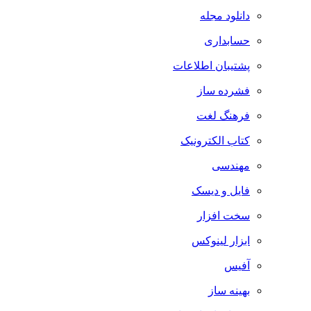
دانلود مجله
حسابداری
پشتیبان اطلاعات
فشرده ساز
فرهنگ لغت
کتاب الکترونیک
مهندسی
فایل و دیسک
سخت افزار
ابزار لینوکس
آفیس
بهینه ساز