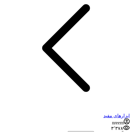
ابزارهای مفید
nreern
۳٬۳۷۸