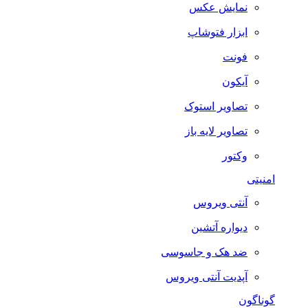
نمایش عکس
ابزار فتوشاپ
فونت
آیکون
تصاویر استوک
تصاویر لایه باز
وکتور
امنیتی
آنتی ویروس
دیواره آتشین
ضد هک و جاسوسی
آپدیت آنتی ویروس
گوناگون