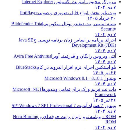
مرورگر محبوب اینترنت اکسپلورر
Internet Explorer
۷ دی ۱۴۰۴
پوت پلیر پخش انواع فایل تصویری و صوتی
PotPlayer
۲۰ خرداد ۱۴۰۵
بسته امنیتی بیت دیفندر توتال سکوریتی
Bitdefender Total
Security
۷ دی ۱۴۰۴
اجرای برنامه بر اساس زبان برنامه نویسی ج
Java SE
Development Kit (JDK)
۷ دی ۱۴۰۴
آنتی ویروس رایگان و قدرتمند آویرا
Avira Free Antivirus
۷ دی ۱۴۰۴
بلو استکس اجرای نرم افزار اندروید در کام
BlueStacks
۲۶ تیر ۱۴۰۵
ویندوز 8.1
8.1 - Microsoft Windows 8.1
۷ دی ۱۴۰۴
دات نت فریم ورک برای تمامی ویندوزها
Microsoft .NET
Framework
۲۶ تیر ۱۴۰۵
ویندوز 7 همراه آپدیت 7 SP1
Windows 7 SP1 Professional
۷ دی ۱۴۰۴
ROM - برنامه نرو | ابزار رایت حرفه ای و
Nero Burning
ROM
۷ دی ۱۴۰۴