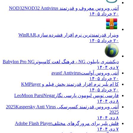
آنتی ویروس معروف و قدرتمند NOD32
NOD32 Antivirus
۲۰ خرداد ۱۴۰۵
وینرار قدرتمندترین نرم افزار فشرده سازی
WinRAR
۲۰ خرداد ۱۴۰۵
دیکشنری بابیلون NG - فرهنگ لغت کامپیوتر
Babylon Pro NG
۷ دی ۱۴۰۴
آنتی ویروس آواست
avast! Antivirus
۲۰ خرداد ۱۴۰۵
کا ام پلیر نرم افزار قدرتمند پخش فیلم و
KMPlayer
۲۰ خرداد ۱۴۰۵
فارسی نویس لیومون پارسی نگار
LeoMoon ParsiNegar
۸ دی ۱۴۰۴
آنتی ویروس قدرتمند کسپرسکی 2025
Kaspersky Anti Virus
2025
۸ دی ۱۴۰۴
فلش پلیر برای مرورگرهای مختلف
Adobe Flash Player
۷ دی ۱۴۰۴