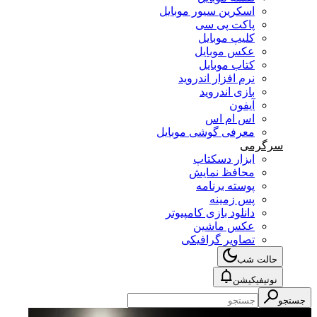
اسکرین سیور موبایل
پاکت پی سی
کلیپ موبایل
عکس موبایل
کتاب موبایل
نرم افزار اندروید
بازی اندروید
آیفون
اس ام اس
معرفی گوشی موبایل
سرگرمی
ابزار دسکتاپ
محافظ نمایش
پوسته برنامه
پس زمینه
دانلود بازی کامپیوتر
عکس ماشین
تصاویر گرافیکی
حالت شب
نوتیفیکیشن
جستجو