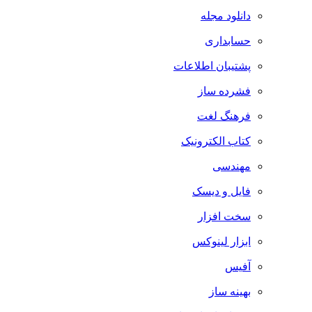
دانلود مجله
حسابداری
پشتیبان اطلاعات
فشرده ساز
فرهنگ لغت
کتاب الکترونیک
مهندسی
فایل و دیسک
سخت افزار
ابزار لینوکس
آفیس
بهینه ساز