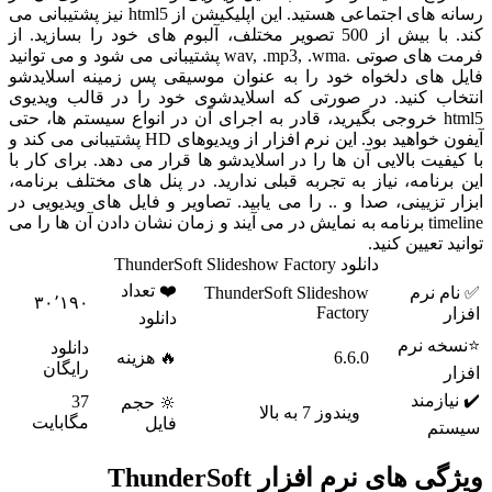
رسانه های اجتماعی هستید. این اپلیکیشن از html5 نیز پشتیبانی می
کند. با بیش از 500 تصویر مختلف، آلبوم های خود را بسازید. از
فرمت های صوتی .wav, .mp3, .wma پشتیبانی می شود و می توانید
فایل های دلخواه خود را به عنوان موسیقی پس زمینه اسلایدشو
انتخاب کنید. در صورتی که اسلایدشوی خود را در قالب ویدیوی
html5 خروجی بگیرید، قادر به اجرای آن در انواع سیستم ها، حتی
آیفون خواهید بود. این نرم افزار از ویدیوهای HD پشتیبانی می کند و
با کیفیت بالایی آن ها را در اسلایدشو ها قرار می دهد. برای کار با
این برنامه، نیاز به تجربه قبلی ندارید. در پنل های مختلف برنامه،
ابزار تزیینی، صدا و .. را می یابید. تصاویر و فایل های ویدیویی در
timeline برنامه به نمایش در می آیند و زمان نشان دادن آن ها را می
توانید تعیین کنید.
دانلود ThunderSoft Slideshow Factory
❤️ تعداد
✅ نام نرم
ThunderSoft Slideshow
۳۰٬۱۹۰
Factory
افزار
دانلود
⭐نسخه نرم
دانلود
6.6.0
🔥 هزینه
رایگان
افزار
✔️ نیازمند
37
🔆 حجم
ویندوز 7 به بالا
مگابایت
فایل
سیستم
ویژگی های نرم افزار ThunderSoft