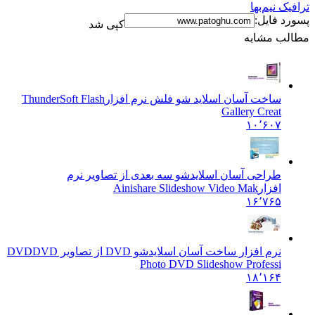
ترافیک نیم‌بها
پسورد فایل:
کپی شد
مطالب مشابه
ساخت آسان اسلاید شو فلش نرم افزار
ThunderSoft Flash
Gallery Creat
۱۰٬۶۰۷
طراحی آسان اسلایدشو سه بعدی از تصاویر نرم
افزار
Ainishare Slideshow Video Mak
۱۶٬۷۶۵
نرم افزار ساخت آسان اسلایدشو DVD از تصاویر DVD
DVD
Photo DVD Slideshow Professi
۱۸٬۱۶۴