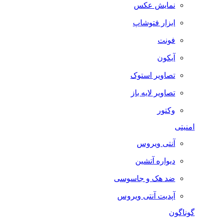
نمایش عکس
ابزار فتوشاپ
فونت
آیکون
تصاویر استوک
تصاویر لایه باز
وکتور
امنیتی
آنتی ویروس
دیواره آتشین
ضد هک و جاسوسی
آپدیت آنتی ویروس
گوناگون