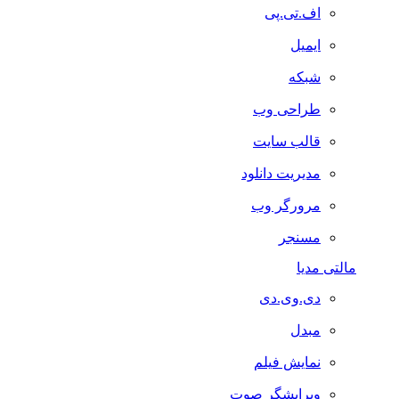
اف.تی.پی
ایمیل
شبکه
طراحی وب
قالب سایت
مدیریت دانلود
مرورگر وب
مسنجر
مالتی مدیا
دی.وی.دی
مبدل
نمایش فیلم
ویرایشگر صوت