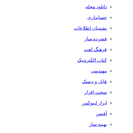
دانلود مجله
حسابداری
پشتیبان اطلاعات
فشرده ساز
فرهنگ لغت
کتاب الکترونیک
مهندسی
فایل و دیسک
سخت افزار
ابزار لینوکس
آفیس
بهینه ساز