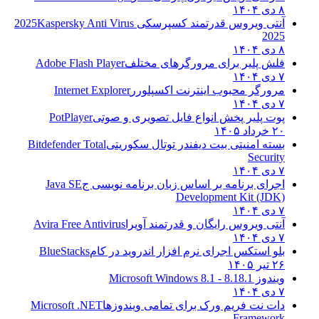
۸ دی ۱۴۰۴
آنتی ویروس قدرتمند کسپرسکی 2025
Kaspersky Anti Virus
2025
۸ دی ۱۴۰۴
فلش پلیر برای مرورگرهای مختلف
Adobe Flash Player
۷ دی ۱۴۰۴
مرورگر محبوب اینترنت اکسپلورر
Internet Explorer
۷ دی ۱۴۰۴
پوت پلیر پخش انواع فایل تصویری و صوتی
PotPlayer
۲۰ خرداد ۱۴۰۵
بسته امنیتی بیت دیفندر توتال سکوریتی
Bitdefender Total
Security
۷ دی ۱۴۰۴
اجرای برنامه بر اساس زبان برنامه نویسی ج
Java SE
Development Kit (JDK)
۷ دی ۱۴۰۴
آنتی ویروس رایگان و قدرتمند آویرا
Avira Free Antivirus
۷ دی ۱۴۰۴
بلو استکس اجرای نرم افزار اندروید در کام
BlueStacks
۲۶ تیر ۱۴۰۵
ویندوز 8.1
8.1 - Microsoft Windows 8.1
۷ دی ۱۴۰۴
دات نت فریم ورک برای تمامی ویندوزها
Microsoft .NET
Framework