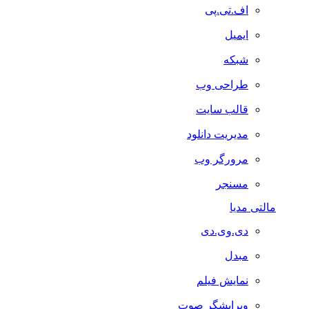
اف.تی.پی
ایمیل
شبکه
طراحی وب
قالب سایت
مدیریت دانلود
مرورگر وب
مسنجر
مالتی مدیا
دی.وی.دی
مبدل
نمایش فیلم
ویرایشگر صوت