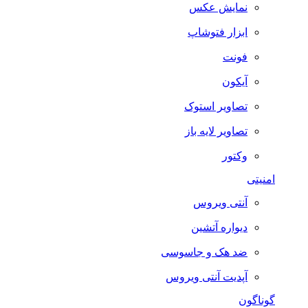
نمایش عکس
ابزار فتوشاپ
فونت
آیکون
تصاویر استوک
تصاویر لایه باز
وکتور
امنیتی
آنتی ویروس
دیواره آتشین
ضد هک و جاسوسی
آپدیت آنتی ویروس
گوناگون