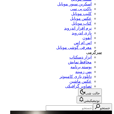
اسکرین سیور موبایل
پاکت پی سی
کلیپ موبایل
عکس موبایل
کتاب موبایل
نرم افزار اندروید
بازی اندروید
آیفون
اس ام اس
معرفی گوشی موبایل
سرگرمی
ابزار دسکتاپ
محافظ نمایش
پوسته برنامه
پس زمینه
دانلود بازی کامپیوتر
عکس ماشین
تصاویر گرافیکی
حالت شب
نوتیفیکیشن
جستجو