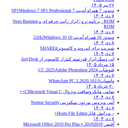
۲۶ تیر ۱۴۰۵
ویندوز 7 همراه آپدیت 7 SP1
Windows 7 SP1 Professional
۷ دی ۱۴۰۴
ROM - برنامه نرو | ابزار رایت حرفه ای و
Nero Burning
ROM
۷ دی ۱۴۰۴
ویندوز 10 همراه آپدیت 10 22H2
Windows 10
۸ دی ۱۴۰۴
شیریت برای اندروید و کامپیوتر
SHAREit
۷ دی ۱۴۰۴
انی دسک ابزار قدرتمند کنترل کامپیوتر از
AnyDesk
۱۵ مرداد ۱۴۰۵
فتوشاپ CC 2025
Adobe Photoshop 2024
۷ دی ۱۴۰۴
واتساپ
WhatsApp PC 2.2620.102.0
۲۰ خرداد ۱۴۰۵
تمامی مایکروسافت ویژوال C
Microsoft Visual C++
۷ دی ۱۴۰۴
آنتی ویروس نورتون سکوریتی
Norton Security
۷ دی ۱۴۰۴
– ویرایش فایل
Hosts File Editor+
۷ دی ۱۴۰۴
آفیس 2019
2019 Microsoft Office 2019 Pro Plus v