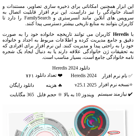
این ابزار همچنین امکاناتی برای ذخیره سازی تصاویر، مستندات و
اسناد خانوادگی را نیز داراست. این نرم افزار قابلیت اتصال به
سرویس های آنلاین مانند آنسرستری و FamilySearch را دارد تا
کاربران بتوانند به منابع تاریخی بیشتر دسترسی پیدا کنند.
با
Heredis
کاربران می توانند تاریخچه خانواده خود را به صورت
دقیق و جامع مدیریت کرده و اطلاعات مربوط به اجداد و خانواده
خود را به راحتی پیدا و مدیریت کنند. این نرم افزار برای افرادی که
به تحقیقات ژن خانوادگی علاقه دارند یا به دنبال ایجاد یک شجره
نامه خانوادگی جامع است، بسیار مناسب است.
دانلود Heredis 2024
❤️ تعداد دانلود
Heredis 2024
✅ نام نرم افزار
۷۶۱
⭐نسخه نرم افزار
2025 v25.1
🔥 هزینه
دانلود رایگان
✔️ نیازمند سیستم
ویندوز 10 به بالا
🔆 حجم فایل
365 مگابایت