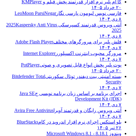
کا ام پلیر نرم افزار قدرتمند پخش فیلم و
KMPlayer
۲۰ خرداد ۱۴۰۵
فارسی نویس لیومون پارسی نگار
LeoMoon ParsiNegar
۸ دی ۱۴۰۴
آنتی ویروس قدرتمند کسپرسکی 2025
Kaspersky Anti Virus
2025
۸ دی ۱۴۰۴
فلش پلیر برای مرورگرهای مختلف
Adobe Flash Player
۷ دی ۱۴۰۴
مرورگر محبوب اینترنت اکسپلورر
Internet Explorer
۷ دی ۱۴۰۴
پوت پلیر پخش انواع فایل تصویری و صوتی
PotPlayer
۲۰ خرداد ۱۴۰۵
بسته امنیتی بیت دیفندر توتال سکوریتی
Bitdefender Total
Security
۷ دی ۱۴۰۴
اجرای برنامه بر اساس زبان برنامه نویسی ج
Java SE
Development Kit (JDK)
۷ دی ۱۴۰۴
آنتی ویروس رایگان و قدرتمند آویرا
Avira Free Antivirus
۷ دی ۱۴۰۴
بلو استکس اجرای نرم افزار اندروید در کام
BlueStacks
۲۶ تیر ۱۴۰۵
ویندوز 8.1
8.1 - Microsoft Windows 8.1