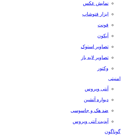
نمایش عکس
ابزار فتوشاپ
فونت
آیکون
تصاویر استوک
تصاویر لایه باز
وکتور
امنیتی
آنتی ویروس
دیواره آتشین
ضد هک و جاسوسی
آپدیت آنتی ویروس
گوناگون