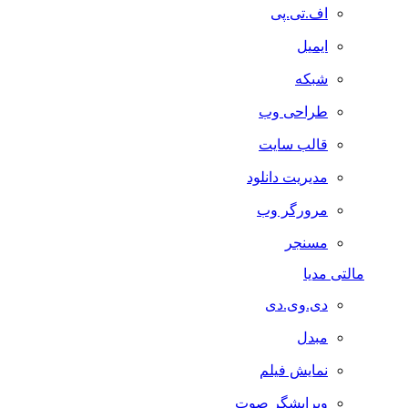
اف.تی.پی
ایمیل
شبکه
طراحی وب
قالب سایت
مدیریت دانلود
مرورگر وب
مسنجر
مالتی مدیا
دی.وی.دی
مبدل
نمایش فیلم
ویرایشگر صوت