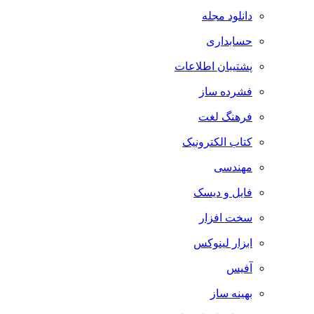
دانلود مجله
حسابداری
پشتیبان اطلاعات
فشرده ساز
فرهنگ لغت
کتاب الکترونیک
مهندسی
فایل و دیسک
سخت افزار
ابزار لینوکس
آفیس
بهینه ساز