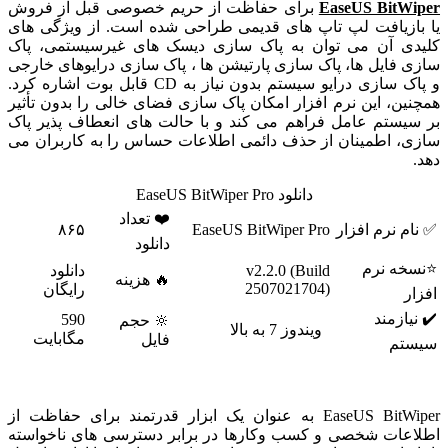
EaseUS BitWiper
برای حفاظت از حریم خصوصی قبل از فروش
یا بازیافت لپ تاپ های قدیمی طراحی شده است. از ویژگی های
کلیدی آن می توان به پاک سازی دیسک های غیرسیستمی، پاک
سازی فایل ها، پاک سازی پارتیشن ها ، پاک سازی درایوهای خارجی
و پاک سازی درایو سیستم بدون نیاز به CD قابل بوت اشاره کرد.
همچنین، این نرم افزار امکان پاک سازی فضای خالی را بدون تأثیر
بر سیستم عامل فراهم می کند و با حالت های انعطاف پذیر پاک
سازی، اطمینان از حذف دائمی اطلاعات حساس را به کاربران می
دهد.
دانلود EaseUS BitWiper Pro
❤️ تعداد
✅ نام نرم افزار
EaseUS BitWiper Pro
۸۶۵
دانلود
⭐نسخه نرم
v2.2.0 (Build
دانلود
🔥 هزینه
2507021704)
رایگان
افزار
✔️ نیازمند
590
🔆 حجم
ویندوز 7 به بالا
مگابایت
فایل
سیستم
EaseUS BitWiper به عنوان یک ابزار قدرتمند برای حفاظت از
اطلاعات شخصی و کسب وکارها در برابر دسترسی های ناخواسته