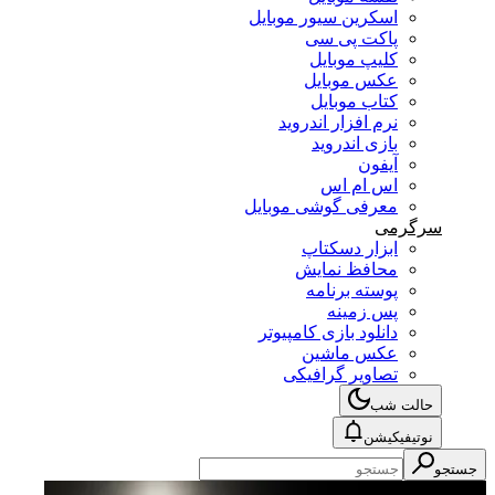
اسکرین سیور موبایل
پاکت پی سی
کلیپ موبایل
عکس موبایل
کتاب موبایل
نرم افزار اندروید
بازی اندروید
آیفون
اس ام اس
معرفی گوشی موبایل
سرگرمی
ابزار دسکتاپ
محافظ نمایش
پوسته برنامه
پس زمینه
دانلود بازی کامپیوتر
عکس ماشین
تصاویر گرافیکی
حالت شب
نوتیفیکیشن
جستجو