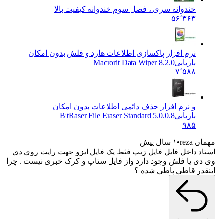
خندوانه سری ، فصل سوم خندوانه کیفیت بالا
۵۶٬۳۶۳
نرم افزار پاکسازی اطلاعات هارد و فلش بدون امکان
بازیابی
Macrorit Data Wiper 8.2.0
۷٬۵۸۸
و نرم افزار حذف دائمی اطلاعات بدون امکان
بازیابی
BitRaser File Eraser Standard 5.0.0.8
۹۸۵
مهمان reza
۱ سال پیش
استاد داخل فایل فایل زیپ فثط یک فایل ایزو جهت رایت روی دی
وی دی یا فلش وجود دارد واز فایل ستاپ و کرک خبری نیست . چرا
اینقدر قاطی پاطی شده ؟