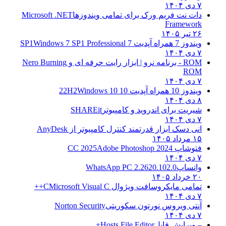
۷ دی ۱۴۰۴
دات نت فریم ورک برای تمامی ویندوزها
Microsoft .NET
Framework
۲۶ تیر ۱۴۰۵
ویندوز 7 همراه آپدیت 7 SP1
Windows 7 SP1 Professional
۷ دی ۱۴۰۴
ROM - برنامه نرو | ابزار رایت حرفه ای و
Nero Burning
ROM
۷ دی ۱۴۰۴
ویندوز 10 همراه آپدیت 10 22H2
Windows 10
۸ دی ۱۴۰۴
شیریت برای اندروید و کامپیوتر
SHAREit
۷ دی ۱۴۰۴
انی دسک ابزار قدرتمند کنترل کامپیوتر از
AnyDesk
۱۵ مرداد ۱۴۰۵
فتوشاپ CC 2025
Adobe Photoshop 2024
۷ دی ۱۴۰۴
واتساپ
WhatsApp PC 2.2620.102.0
۲۰ خرداد ۱۴۰۵
تمامی مایکروسافت ویژوال C
Microsoft Visual C++
۷ دی ۱۴۰۴
آنتی ویروس نورتون سکوریتی
Norton Security
۷ دی ۱۴۰۴
– ویرایش فایل
Hosts File Editor+