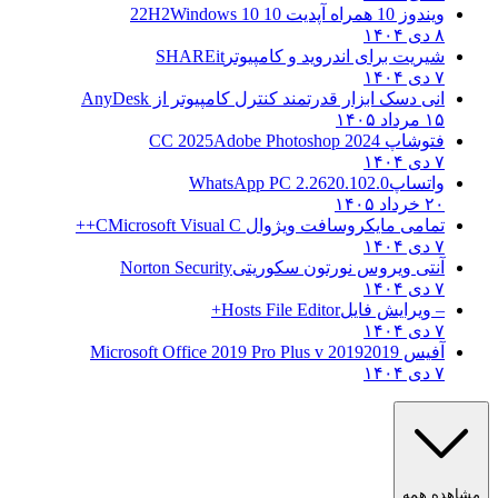
ویندوز 10 همراه آپدیت 10 22H2
Windows 10
۸ دی ۱۴۰۴
شیریت برای اندروید و کامپیوتر
SHAREit
۷ دی ۱۴۰۴
انی دسک ابزار قدرتمند کنترل کامپیوتر از
AnyDesk
۱۵ مرداد ۱۴۰۵
فتوشاپ CC 2025
Adobe Photoshop 2024
۷ دی ۱۴۰۴
واتساپ
WhatsApp PC 2.2620.102.0
۲۰ خرداد ۱۴۰۵
تمامی مایکروسافت ویژوال C
Microsoft Visual C++
۷ دی ۱۴۰۴
آنتی ویروس نورتون سکوریتی
Norton Security
۷ دی ۱۴۰۴
– ویرایش فایل
Hosts File Editor+
۷ دی ۱۴۰۴
آفیس 2019
2019 Microsoft Office 2019 Pro Plus v
۷ دی ۱۴۰۴
هده همه