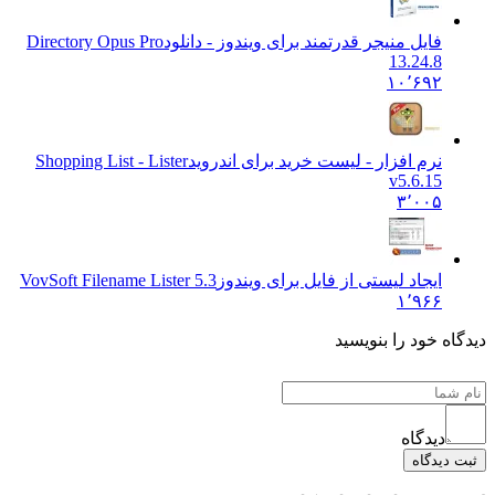
فایل منیجر قدرتمند برای ویندوز - دانلود
Directory Opus Pro
13.24.8
۱۰٬۶۹۲
نرم افزار - لیست خرید برای اندروید
Shopping List - Lister
v5.6.15
۳٬۰۰۵
ایجاد لیستی از فایل برای ویندوز
VovSoft Filename Lister 5.3
۱٬۹۶۶
ه خود را بنویسید
دیدگاه
دیدگاه