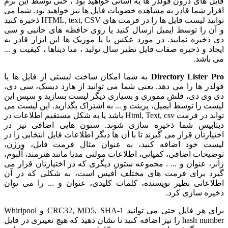
 های درون فولدر ها به آسانی خواهید بود ، حتی توسط این نرم
ر شما قادر به مشاهده خصویات فایل ها نیز خواهید بود. شما می
توانید لیست فایل ها را در فرمت های HTML, text, CSV ذخیره کنید
 را توسط ایمیل ارسال کنید یا روی حافظه های جانبی و سی
خیره نمایید. در مورد عکس یا یا موزیک ها این ابزار قادر به
 و ذخیره صفات فایل نظیر سال تولید ، متا دیتاها ، کیفیت و ...
اشد.
Directory Lister
به شما امکان ساخت لیستی از فایل ها یا
ر ها را می دهد. یعنی شما می توانید از هارد دیسک، سی دی،
ی دی، فلش مموری و بسیاری دیگر لیست بسازید و سپس این
 را توسط ایمیل، پرینت و ... به اشتراک بگذارید. این لیست می
تواند در فرمت Html, Text, csv باشد یا به شکل مستقیم اطلاعات در
بیس شما ذخیره سازی شوند. ستون هایی اضافی نیز در
رتان قرار می گیرند تا با آن ها دیگر اطلاعات فایل انتخابی را در
 خود اضافه کنید، به عنوان مثال فرمت فایل، ورژن،
حات اضافی، کمپانی، اطلاعات مولتی مدیا مانند هنرمند، آلبوم،
، عنوان و ... . مجموعه ستون دیگری که در اختیارتان قرار می
 برای فرمت های مختلف آفیس است، به شکلی که در آن
عاتی نظیر نویسنده، کلمات کلیدی، عنوان و ... را می توان
ه سازی کرد.
برای هر فایل حتی می توانید CRC32, MD5, SHA-1 و Whirlpool
hash number را نیز اضافه کنید تا نشان دهید که هیچ تغییری در فایل