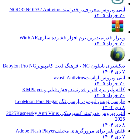
آنتی ویروس معروف و قدرتمند NOD32
NOD32 Antivirus
۲۰ خرداد ۱۴۰۵
وینرار قدرتمندترین نرم افزار فشرده سازی
WinRAR
۲۰ خرداد ۱۴۰۵
دیکشنری بابیلون NG - فرهنگ لغت کامپیوتر
Babylon Pro NG
۷ دی ۱۴۰۴
آنتی ویروس آواست
avast! Antivirus
۲۰ خرداد ۱۴۰۵
کا ام پلیر نرم افزار قدرتمند پخش فیلم و
KMPlayer
۲۰ خرداد ۱۴۰۵
فارسی نویس لیومون پارسی نگار
LeoMoon ParsiNegar
۸ دی ۱۴۰۴
آنتی ویروس قدرتمند کسپرسکی 2025
Kaspersky Anti Virus
2025
۸ دی ۱۴۰۴
فلش پلیر برای مرورگرهای مختلف
Adobe Flash Player
۷ دی ۱۴۰۴