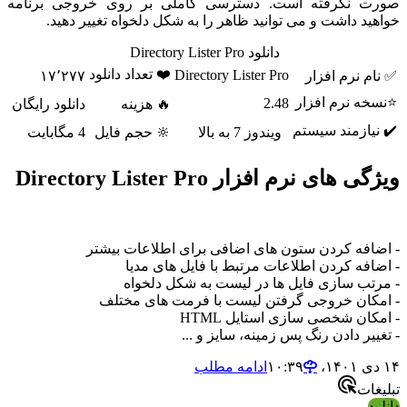
 نگرفته است. دسترسی کاملی بر روی خروجی برنامه
ید داشت و می توانید ظاهر را به شکل دلخواه تغییر دهید.
دانلود Directory Lister Pro
❤️ تعداد دانلود
Directory Lister Pro
م نرم افزار
۱۷٬۲۷۷
ه نرم افزار
2.48
🔥 هزینه
دانلود رایگان
یازمند سیستم
ویندوز 7 به بالا
🔆 حجم فایل
4 مگابایت
های نرم افزار Directory Lister Pro
افه کردن ستون های اضافی برای اطلاعات بیشتر
افه کردن اطلاعات مرتبط با فایل های مدیا
تب سازی فایل ها در لیست به شکل دلخواه
کان خروجی گرفتن لیست با فرمت های مختلف
کان شخصی سازی استایل HTML
یر دادن رنگ پس زمینه، سایز و ...
ادامه مطلب
ات
د