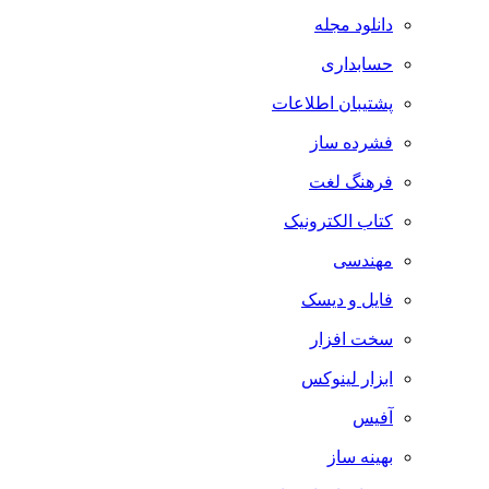
دانلود مجله
حسابداری
پشتیبان اطلاعات
فشرده ساز
فرهنگ لغت
کتاب الکترونیک
مهندسی
فایل و دیسک
سخت افزار
ابزار لینوکس
آفیس
بهینه ساز