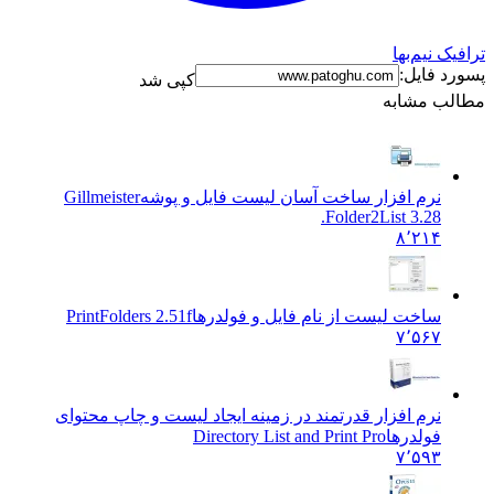
ک نیم‌بها
د فایل:
کپی شد
ب مشابه
نرم افزار ساخت آسان لیست فایل و پوشه
Gillmeister
Folder2List 3.28.
۸٬۲۱۴
ساخت لیست از نام فایل و فولدرها
PrintFolders 2.51f
۷٬۵۶۷
نرم افزار قدرتمند در زمینه ایجاد لیست و چاپ محتوای
فولدرها
Directory List and Print Pro
۷٬۵۹۳