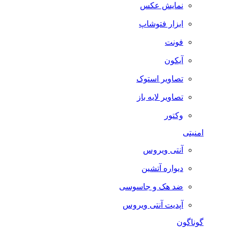
نمایش عکس
ابزار فتوشاپ
فونت
آیکون
تصاویر استوک
تصاویر لایه باز
وکتور
امنیتی
آنتی ویروس
دیواره آتشین
ضد هک و جاسوسی
آپدیت آنتی ویروس
گوناگون