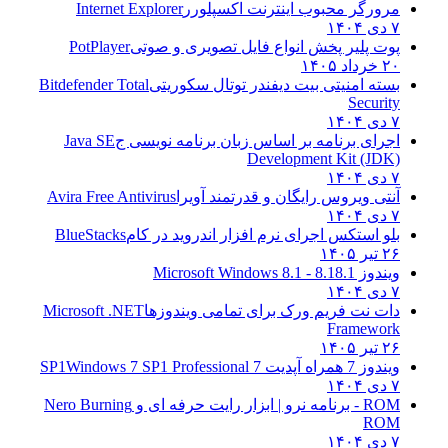
مرورگر محبوب اینترنت اکسپلورر
Internet Explorer
۷ دی ۱۴۰۴
پوت پلیر پخش انواع فایل تصویری و صوتی
PotPlayer
۲۰ خرداد ۱۴۰۵
بسته امنیتی بیت دیفندر توتال سکوریتی
Bitdefender Total
Security
۷ دی ۱۴۰۴
اجرای برنامه بر اساس زبان برنامه نویسی ج
Java SE
Development Kit (JDK)
۷ دی ۱۴۰۴
آنتی ویروس رایگان و قدرتمند آویرا
Avira Free Antivirus
۷ دی ۱۴۰۴
بلو استکس اجرای نرم افزار اندروید در کام
BlueStacks
۲۶ تیر ۱۴۰۵
ویندوز 8.1
8.1 - Microsoft Windows 8.1
۷ دی ۱۴۰۴
دات نت فریم ورک برای تمامی ویندوزها
Microsoft .NET
Framework
۲۶ تیر ۱۴۰۵
ویندوز 7 همراه آپدیت 7 SP1
Windows 7 SP1 Professional
۷ دی ۱۴۰۴
ROM - برنامه نرو | ابزار رایت حرفه ای و
Nero Burning
ROM
۷ دی ۱۴۰۴