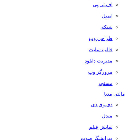
اف.تی.پی
ایمیل
شبکه
طراحی وب
قالب سایت
مدیریت دانلود
مرورگر وب
مسنجر
مالتی مدیا
دی.وی.دی
مبدل
نمایش فیلم
ویرایشگر صوت