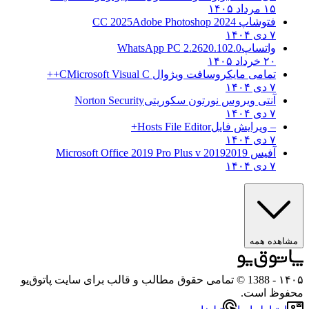
۱۵ مرداد ۱۴۰۵
فتوشاپ CC 2025
Adobe Photoshop 2024
۷ دی ۱۴۰۴
واتساپ
WhatsApp PC 2.2620.102.0
۲۰ خرداد ۱۴۰۵
تمامی مایکروسافت ویژوال C
Microsoft Visual C++
۷ دی ۱۴۰۴
آنتی ویروس نورتون سکوریتی
Norton Security
۷ دی ۱۴۰۴
– ویرایش فایل
Hosts File Editor+
۷ دی ۱۴۰۴
آفیس 2019
2019 Microsoft Office 2019 Pro Plus v
۷ دی ۱۴۰۴
ده همه
- 1388 © تمامی حقوق مطالب و قالب برای سایت پاتوق‌یو
ظ است.