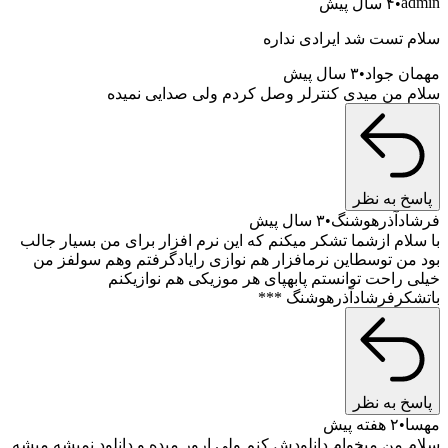
۴ سال پیش
تست شد ایرادی نداره
 جواد
۳ سال پیش
من میدی کنترلر وصل کردم ولی صدایی نمیده
 به نظر
دآذرهوشنگ
۳ سال پیش
ام ازشما تشکر میکنم که این نرم افزار برای من بسیار جالب
ن توسطاین نرمافزار هم نوازی رایادگرفتم وهم سولفز من
راحت توانستم پابهپای هر موزیکی هم نوازیکنم
رفرشادآذرهوشنگ ***
 به نظر
۲ هفته پیش
من میخوام دانلودش کنم ولی ارور میده و دانلود نمیشه میشه