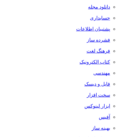
دانلود مجله
حسابداری
پشتیبان اطلاعات
فشرده ساز
فرهنگ لغت
کتاب الکترونیک
مهندسی
فایل و دیسک
سخت افزار
ابزار لینوکس
آفیس
بهینه ساز