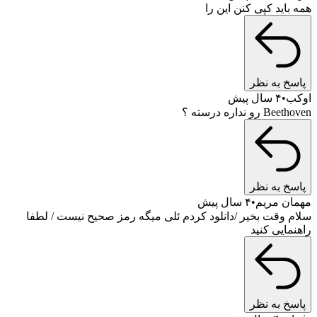
اید کپی کنن این را
 به نظر
۴ سال پیش
نداره درسته ؟
 به نظر
 مریم
۴ سال پیش
وقت بخیر /دانلود کردم ئلی میگه رمز صحیح نیست / لطفا
ایی کنید
 به نظر