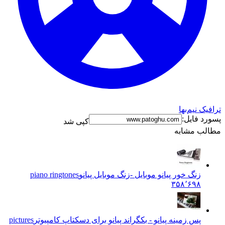
 نیم‌بها
 فایل:
کپی شد
ب مشابه
زنگ خور پیانو موبایل -زنگ موبایل پیانو
piano ringtones
۳۵۸٬۶۹۸
پس زمینه پیانو - بکگراند پیانو برای دسکتاپ کامپیوتر
pictures