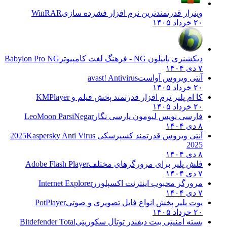
وینرار قدرتمندترین نرم افزار فشرده سازی
WinRAR
۲۰ خرداد ۱۴۰۵
دیکشنری بابیلون NG - فرهنگ لغت کامپیوتر
Babylon Pro NG
۷ دی ۱۴۰۴
آنتی ویروس آواست
avast! Antivirus
۲۰ خرداد ۱۴۰۵
کا ام پلیر نرم افزار قدرتمند پخش فیلم و
KMPlayer
۲۰ خرداد ۱۴۰۵
فارسی نویس لیومون پارسی نگار
LeoMoon ParsiNegar
۸ دی ۱۴۰۴
آنتی ویروس قدرتمند کسپرسکی 2025
Kaspersky Anti Virus
2025
۸ دی ۱۴۰۴
فلش پلیر برای مرورگرهای مختلف
Adobe Flash Player
۷ دی ۱۴۰۴
مرورگر محبوب اینترنت اکسپلورر
Internet Explorer
۷ دی ۱۴۰۴
پوت پلیر پخش انواع فایل تصویری و صوتی
PotPlayer
۲۰ خرداد ۱۴۰۵
بسته امنیتی بیت دیفندر توتال سکوریتی
Bitdefender Total