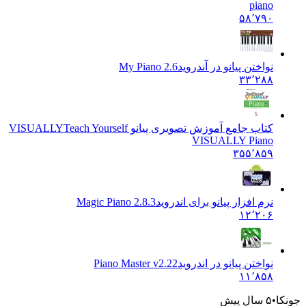
piano
۵۸٬۷۹۰
نواختن پیانو در آندروید
My Piano 2.6
۳۳٬۲۸۸
کتاب جامع آموزش تصویری پیانو VISUALLY
Teach Yourself
VISUALLY Piano
۳۵۵٬۸۵۹
نرم افزار پیانو برای اندروید
Magic Piano 2.8.3
۱۲٬۲۰۶
نواختن پیانو در اندروید
Piano Master v2.22
۱۱٬۸۵۸
۵ سال پیش