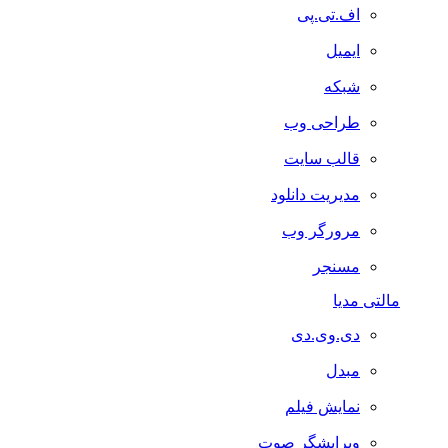
اف.تی.پی
ایمیل
شبکه
طراحی وب
قالب سایت
مدیریت دانلود
مرورگر وب
مسنجر
مالتی مدیا
دی.وی.دی
مبدل
نمایش فیلم
ویرایشگر صوت