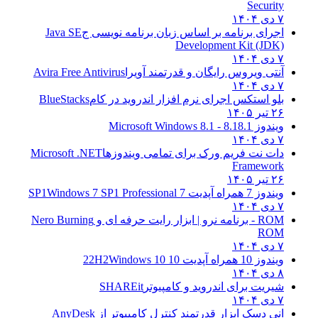
Security
۷ دی ۱۴۰۴
اجرای برنامه بر اساس زبان برنامه نویسی ج
Java SE
Development Kit (JDK)
۷ دی ۱۴۰۴
آنتی ویروس رایگان و قدرتمند آویرا
Avira Free Antivirus
۷ دی ۱۴۰۴
بلو استکس اجرای نرم افزار اندروید در کام
BlueStacks
۲۶ تیر ۱۴۰۵
ویندوز 8.1
8.1 - Microsoft Windows 8.1
۷ دی ۱۴۰۴
دات نت فریم ورک برای تمامی ویندوزها
Microsoft .NET
Framework
۲۶ تیر ۱۴۰۵
ویندوز 7 همراه آپدیت 7 SP1
Windows 7 SP1 Professional
۷ دی ۱۴۰۴
ROM - برنامه نرو | ابزار رایت حرفه ای و
Nero Burning
ROM
۷ دی ۱۴۰۴
ویندوز 10 همراه آپدیت 10 22H2
Windows 10
۸ دی ۱۴۰۴
شیریت برای اندروید و کامپیوتر
SHAREit
۷ دی ۱۴۰۴
انی دسک ابزار قدرتمند کنترل کامپیوتر از
AnyDesk