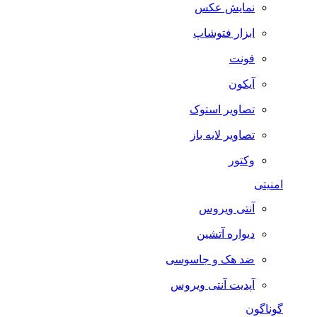
نمایش عکس
ابزار فتوشاپ
فونت
آیکون
تصاویر استوک
تصاویر لایه باز
وکتور
امنیتی
آنتی ویروس
دیواره آتشین
ضد هک و جاسوسی
آپدیت آنتی ویروس
گوناگون