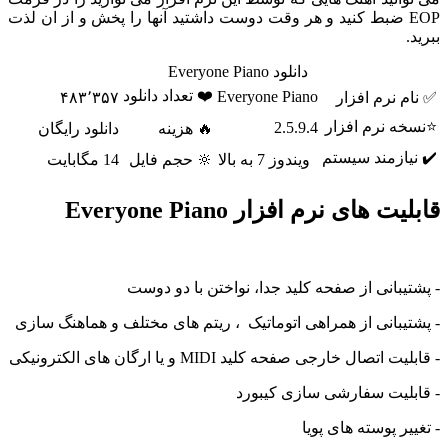
EO ضبط کنید و هر وقت دوست داشتید آنها را پخش و از ان لذت
دانلود Everyone Piano
❤️ تعداد دانلود
Everyone Piano
 نرم افزار
۴۸۳٬۳۵۷
ه نرم افزار
2.5.9.4
🔥 هزینه
دانلود رایگان
ازمند سیستم
ویندوز 7 به بالا
🔆 حجم فایل
14 مگابایت
 های نرم افزار Everyone Piano
یبانی از صفحه کلید جدا، نواختن با دو دوست
یبانی از همراهی اتوماتیک ، ریتم های مختلف و هماهنگ سازی
اتصال خارجی صفحه کلید MIDI و یا ارگان های الکترونیکی
لیت سفارشی سازی کیبورد
ر پوسته های پویا