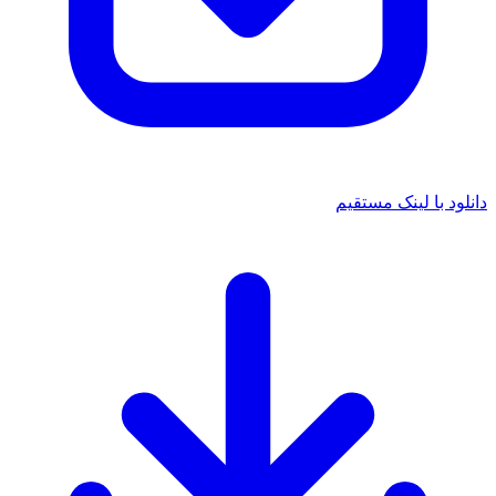
د با لینک مستقیم