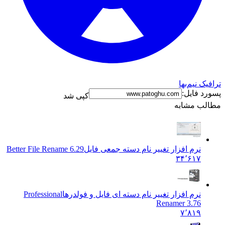
 نیم‌بها
 فایل:
کپی شد
ب مشابه
نرم افزار تغییر نام دسته جمعی فایل
Better File Rename 6.29
۳۴٬۶۱۷
نرم افزار تغییر نام دسته ای فایل و فولدرها
Professional
Renamer 3.76
۷٬۸۱۹