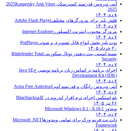
آنتی ویروس قدرتمند کسپرسکی 2025
Kaspersky Anti Virus
2025
۸ دی ۱۴۰۴
فلش پلیر برای مرورگرهای مختلف
Adobe Flash Player
۷ دی ۱۴۰۴
مرورگر محبوب اینترنت اکسپلورر
Internet Explorer
۷ دی ۱۴۰۴
پوت پلیر پخش انواع فایل تصویری و صوتی
PotPlayer
۲۰ خرداد ۱۴۰۵
بسته امنیتی بیت دیفندر توتال سکوریتی
Bitdefender Total
Security
۷ دی ۱۴۰۴
اجرای برنامه بر اساس زبان برنامه نویسی ج
Java SE
Development Kit (JDK)
۷ دی ۱۴۰۴
آنتی ویروس رایگان و قدرتمند آویرا
Avira Free Antivirus
۷ دی ۱۴۰۴
بلو استکس اجرای نرم افزار اندروید در کام
BlueStacks
۲۶ تیر ۱۴۰۵
ویندوز 8.1
8.1 - Microsoft Windows 8.1
۷ دی ۱۴۰۴
دات نت فریم ورک برای تمامی ویندوزها
Microsoft .NET
Framework
۲۶ تیر ۱۴۰۵