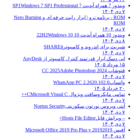
ویندوز 7 همراه آپدیت 7 SP1
Windows 7 SP1 Professional
۷ دی ۱۴۰۴
ROM - برنامه نرو | ابزار رایت حرفه ای و
Nero Burning
ROM
۷ دی ۱۴۰۴
ویندوز 10 همراه آپدیت 10 22H2
Windows 10
۸ دی ۱۴۰۴
شیریت برای اندروید و کامپیوتر
SHAREit
۷ دی ۱۴۰۴
انی دسک ابزار قدرتمند کنترل کامپیوتر از
AnyDesk
۱۵ مرداد ۱۴۰۵
فتوشاپ CC 2025
Adobe Photoshop 2024
۷ دی ۱۴۰۴
واتساپ
WhatsApp PC 2.2620.102.0
۲۰ خرداد ۱۴۰۵
تمامی مایکروسافت ویژوال C
Microsoft Visual C++
۷ دی ۱۴۰۴
آنتی ویروس نورتون سکوریتی
Norton Security
۷ دی ۱۴۰۴
– ویرایش فایل
Hosts File Editor+
۷ دی ۱۴۰۴
آفیس 2019
2019 Microsoft Office 2019 Pro Plus v
۷ دی ۱۴۰۴