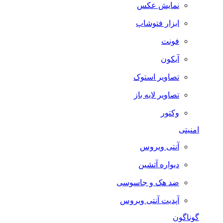
نمایش عکس
ابزار فتوشاپ
فونت
آیکون
تصاویر استوک
تصاویر لایه باز
وکتور
امنیتی
آنتی ویروس
دیواره آتشین
ضد هک و جاسوسی
آپدیت آنتی ویروس
گوناگون