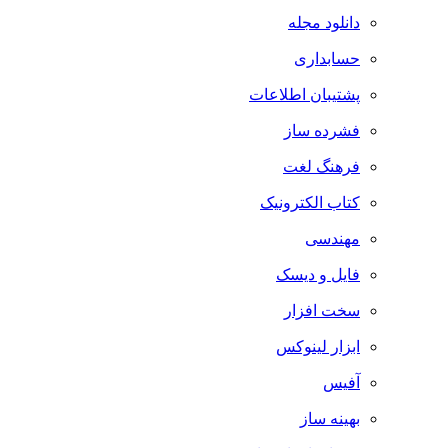
دانلود مجله
حسابداری
پشتیبان اطلاعات
فشرده ساز
فرهنگ لغت
کتاب الکترونیک
مهندسی
فایل و دیسک
سخت افزار
ابزار لینوکس
آفیس
بهینه ساز