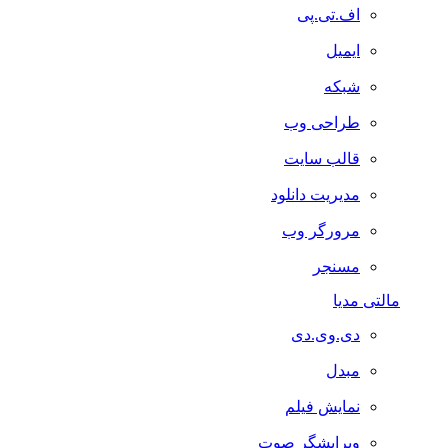
اف.تی.پی
ایمیل
شبکه
طراحی وب
قالب سایت
مدیریت دانلود
مرورگر وب
مسنجر
مالتی مدیا
دی.وی.دی
مبدل
نمایش فیلم
ویرایشگر صوت