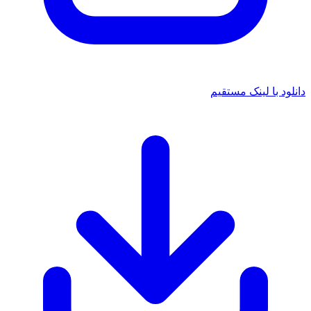
د با لینک مستقیم