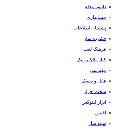
دانلود مجله
حسابداری
پشتیبان اطلاعات
فشرده ساز
فرهنگ لغت
کتاب الکترونیک
مهندسی
فایل و دیسک
سخت افزار
ابزار لینوکس
آفیس
بهینه ساز