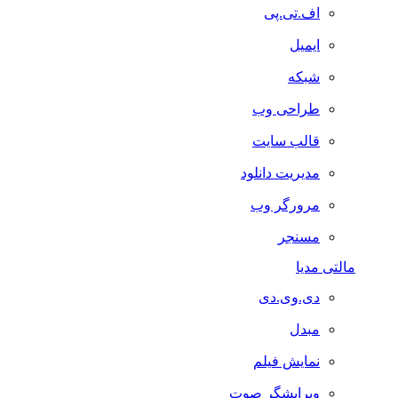
اف.تی.پی
ایمیل
شبکه
طراحی وب
قالب سایت
مدیریت دانلود
مرورگر وب
مسنجر
مالتی مدیا
دی.وی.دی
مبدل
نمایش فیلم
ویرایشگر صوت