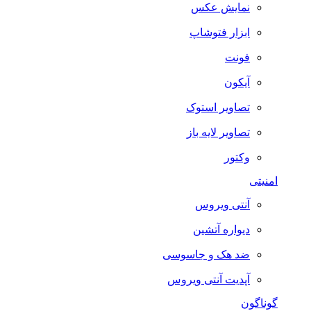
نمایش عکس
ابزار فتوشاپ
فونت
آیکون
تصاویر استوک
تصاویر لایه باز
وکتور
امنیتی
آنتی ویروس
دیواره آتشین
ضد هک و جاسوسی
آپدیت آنتی ویروس
گوناگون