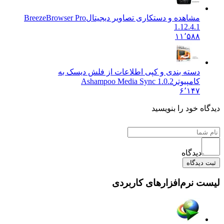
مشاهده و دستکاری تصاویر دیجیتال
BreezeBrowser Pro
1.12.4.1
۱۱٬۵۸۸
دسته بندی و کپی اطلاعات از فلش دیسک به
کامپیوتر
Ashampoo Media Sync 1.0.2
۶٬۱۴۷
ه خود را بنویسید
دیدگاه
یدگاه
 نرم‌افزارهای کاربردی