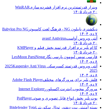
وینرار قدرتمندترین نرم افزار فشرده سازی
WinRAR
۲۰ خرداد ۱۴۰۵
دیکشنری بابیلون NG - فرهنگ لغت کامپیوتر
Babylon Pro NG
۷ دی ۱۴۰۴
آنتی ویروس آواست
avast! Antivirus
۲۰ خرداد ۱۴۰۵
کا ام پلیر نرم افزار قدرتمند پخش فیلم و
KMPlayer
۲۰ خرداد ۱۴۰۵
فارسی نویس لیومون پارسی نگار
LeoMoon ParsiNegar
۸ دی ۱۴۰۴
آنتی ویروس قدرتمند کسپرسکی 2025
Kaspersky Anti Virus
2025
۸ دی ۱۴۰۴
فلش پلیر برای مرورگرهای مختلف
Adobe Flash Player
۷ دی ۱۴۰۴
مرورگر محبوب اینترنت اکسپلورر
Internet Explorer
۷ دی ۱۴۰۴
پوت پلیر پخش انواع فایل تصویری و صوتی
PotPlayer
۲۰ خرداد ۱۴۰۵
بسته امنیتی بیت دیفندر توتال سکوریتی
Bitdefender Total