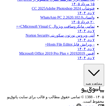
۱۵ مرداد ۱۴۰۵
فتوشاپ CC 2025
Adobe Photoshop 2024
۷ دی ۱۴۰۴
واتساپ
WhatsApp PC 2.2620.102.0
۲۰ خرداد ۱۴۰۵
تمامی مایکروسافت ویژوال C
Microsoft Visual C++
۷ دی ۱۴۰۴
آنتی ویروس نورتون سکوریتی
Norton Security
۷ دی ۱۴۰۴
– ویرایش فایل
Hosts File Editor+
۷ دی ۱۴۰۴
آفیس 2019
2019 Microsoft Office 2019 Pro Plus v
۷ دی ۱۴۰۴
ده همه
- 1388 © تمامی حقوق مطالب و قالب برای سایت پاتوق‌یو
ظ است.