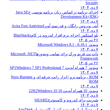
Security
۷ دی ۱۴۰۴
اجرای برنامه بر اساس زبان برنامه نویسی ج
Java SE
Development Kit (JDK)
۷ دی ۱۴۰۴
آنتی ویروس رایگان و قدرتمند آویرا
Avira Free Antivirus
۷ دی ۱۴۰۴
بلو استکس اجرای نرم افزار اندروید در کام
BlueStacks
۲۶ تیر ۱۴۰۵
ویندوز 8.1
8.1 - Microsoft Windows 8.1
۷ دی ۱۴۰۴
دات نت فریم ورک برای تمامی ویندوزها
Microsoft .NET
Framework
۲۶ تیر ۱۴۰۵
ویندوز 7 همراه آپدیت 7 SP1
Windows 7 SP1 Professional
۷ دی ۱۴۰۴
ROM - برنامه نرو | ابزار رایت حرفه ای و
Nero Burning
ROM
۷ دی ۱۴۰۴
ویندوز 10 همراه آپدیت 10 22H2
Windows 10
۸ دی ۱۴۰۴
شیریت برای اندروید و کامپیوتر
SHAREit
۷ دی ۱۴۰۴
انی دسک ابزار قدرتمند کنترل کامپیوتر از
AnyDesk