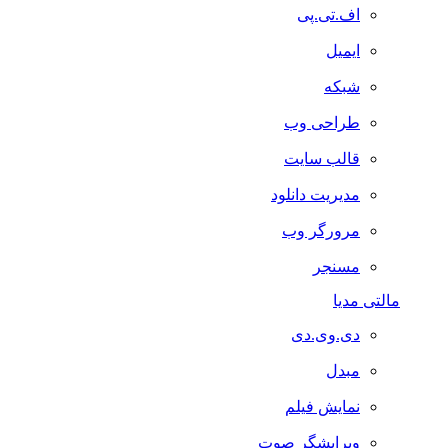
اف.تی.پی
ایمیل
شبکه
طراحی وب
قالب سایت
مدیریت دانلود
مرورگر وب
مسنجر
مالتی مدیا
دی.وی.دی
مبدل
نمایش فیلم
ویرایشگر صوت