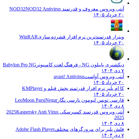
آنتی ویروس معروف و قدرتمند NOD32
NOD32 Antivirus
۲۰ خرداد ۱۴۰۵
وینرار قدرتمندترین نرم افزار فشرده سازی
WinRAR
۲۰ خرداد ۱۴۰۵
دیکشنری بابیلون NG - فرهنگ لغت کامپیوتر
Babylon Pro NG
۷ دی ۱۴۰۴
آنتی ویروس آواست
avast! Antivirus
۲۰ خرداد ۱۴۰۵
کا ام پلیر نرم افزار قدرتمند پخش فیلم و
KMPlayer
۲۰ خرداد ۱۴۰۵
فارسی نویس لیومون پارسی نگار
LeoMoon ParsiNegar
۸ دی ۱۴۰۴
آنتی ویروس قدرتمند کسپرسکی 2025
Kaspersky Anti Virus
2025
۸ دی ۱۴۰۴
فلش پلیر برای مرورگرهای مختلف
Adobe Flash Player
۷ دی ۱۴۰۴