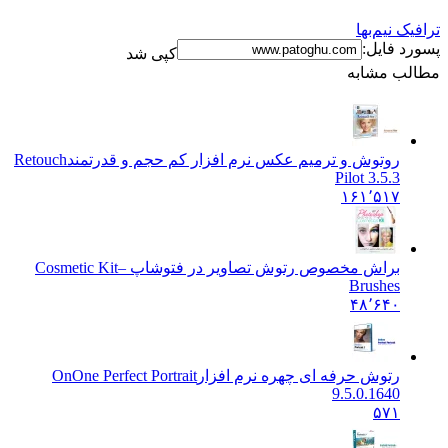
یک نیم‌بها
د فایل:
کپی شد
لب مشابه
روتوش و ترمیم عکس نرم افزار کم حجم و قدرتمند
Retouch
Pilot 3.5.3
۱۶۱٬۵۱۷
براش مخصوص رتوش تصاویر در فتوشاپ –
Cosmetic Kit
Brushes
۴۸٬۶۴۰
رتوش حرفه ای چهره نرم افزار
OnOne Perfect Portrait
9.5.0.1640
۵۷۱