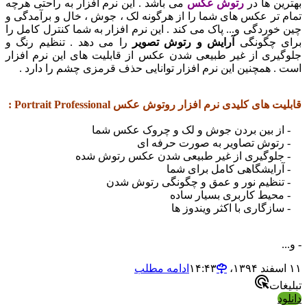
ین ها در
رتوش عکس
می باشد . این نرم افزار به راحتی هرچه
 تر عکس های شما را از هرگونه لک ، جوش ، خال و برآمدگی و
خوردگی و... پاک می کند . این نرم افزار به شما کنترل کامل را
ی چگونگی
آرایش و رتوش تصویر
را می دهد . تنظیم رنگ و
گیری از غیر طبیعی شدن عکس از قابلیت های این نرم افزار
. همچنین این نرم افزار توانایی حذف قرمزی چشم را دارد .
ت های کلیدی نرم افزار روتوش عکس Portrait Professional :
ز بین بردن جوش و لک و چروک عکس شما
توش تصاویر به صورت حرفه ای
لوگیری از غیر طبیعی شدن عکس رتوش شده
رایشگاهی کامل برای شما
نظیم نور و عمق و چگونگی رتوش شدن
حیط کاربری بسیار ساده
زگاری با اکثر ویندوز ها
.
ادامه مطلب
غات
ود