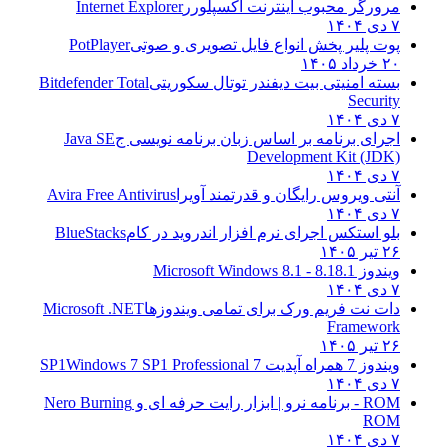
مرورگر محبوب اینترنت اکسپلورر
Internet Explorer
۷ دی ۱۴۰۴
پوت پلیر پخش انواع فایل تصویری و صوتی
PotPlayer
۲۰ خرداد ۱۴۰۵
بسته امنیتی بیت دیفندر توتال سکوریتی
Bitdefender Total
Security
۷ دی ۱۴۰۴
اجرای برنامه بر اساس زبان برنامه نویسی ج
Java SE
Development Kit (JDK)
۷ دی ۱۴۰۴
آنتی ویروس رایگان و قدرتمند آویرا
Avira Free Antivirus
۷ دی ۱۴۰۴
بلو استکس اجرای نرم افزار اندروید در کام
BlueStacks
۲۶ تیر ۱۴۰۵
ویندوز 8.1
8.1 - Microsoft Windows 8.1
۷ دی ۱۴۰۴
دات نت فریم ورک برای تمامی ویندوزها
Microsoft .NET
Framework
۲۶ تیر ۱۴۰۵
ویندوز 7 همراه آپدیت 7 SP1
Windows 7 SP1 Professional
۷ دی ۱۴۰۴
ROM - برنامه نرو | ابزار رایت حرفه ای و
Nero Burning
ROM
۷ دی ۱۴۰۴