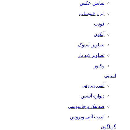
نمایش عکس
ابزار فتوشاپ
فونت
آیکون
تصاویر استوک
تصاویر لایه باز
وکتور
امنیتی
آنتی ویروس
دیواره آتشین
ضد هک و جاسوسی
آپدیت آنتی ویروس
گوناگون