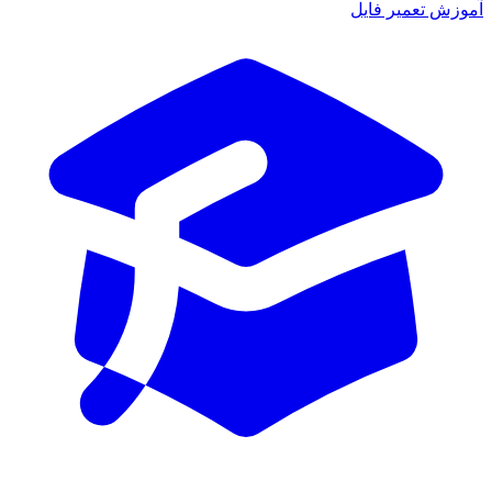
زش تعمیر فایل