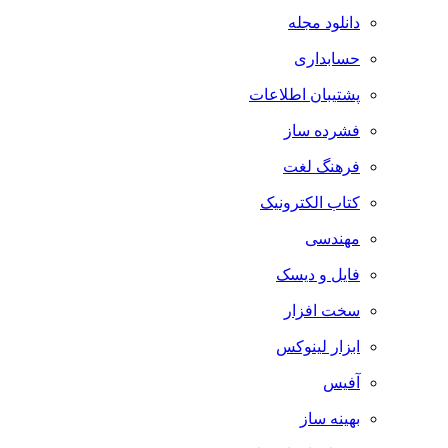
دانلود مجله
حسابداری
پشتیبان اطلاعات
فشرده ساز
فرهنگ لغت
کتاب الکترونیک
مهندسی
فایل و دیسک
سخت افزار
ابزار لینوکس
آفیس
بهینه ساز