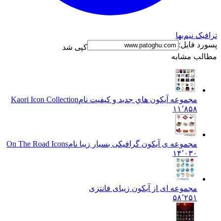
ترافیک نیم‌بها
پسورد فایل:
کپی شد
مطالب مشابه
مجموعه آيکون هاي جديد و کيفيت نام
Kaori Icon Collection
۱۱٬۸۵۸
مجموعه ی آیکون گرافیکی بسیار زیبا نام
On The Road Icons
۱۴٬۰۳۰
مجموعه ای از آیکون زیبای فانتزی
۵۸٬۲۵۱