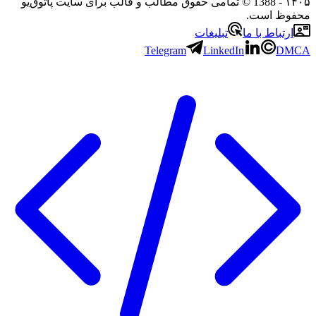
۱۴۰۵
- 1388 © تمامی حقوق مطالب و قالب برای سایت پاتوق‌یو
محفوظ است.
ارتباط با ما
تبلیغات
Telegram
LinkedIn
DMCA