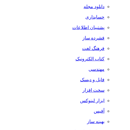
دانلود مجله
حسابداری
پشتیبان اطلاعات
فشرده ساز
فرهنگ لغت
کتاب الکترونیک
مهندسی
فایل و دیسک
سخت افزار
ابزار لینوکس
آفیس
بهینه ساز