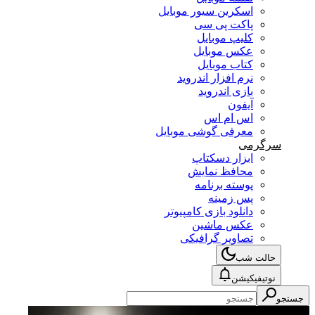
اسکرین سیور موبایل
پاکت پی سی
کلیپ موبایل
عکس موبایل
کتاب موبایل
نرم افزار اندروید
بازی اندروید
آیفون
اس ام اس
معرفی گوشی موبایل
سرگرمی
ابزار دسکتاپ
محافظ نمایش
پوسته برنامه
پس زمینه
دانلود بازی کامپیوتر
عکس ماشین
تصاویر گرافیکی
حالت شب
نوتیفیکیشن
جستجو