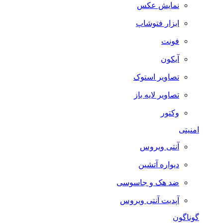
نمایش عکس
ابزار فتوشاپ
فونت
آیکون
تصاویر استوک
تصاویر لایه باز
وکتور
امنیتی
آنتی ویروس
دیواره آتشین
ضد هک و جاسوسی
آپدیت آنتی ویروس
گوناگون