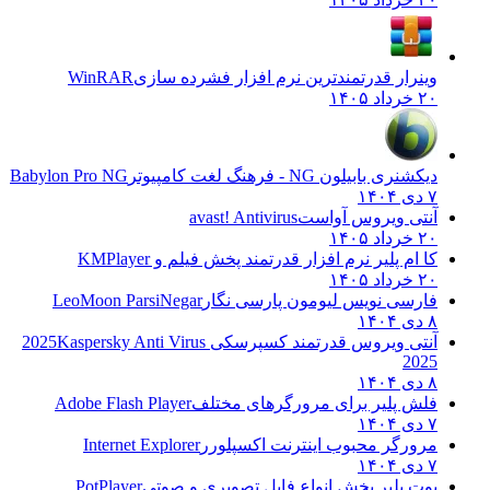
وینرار قدرتمندترین نرم افزار فشرده سازی
WinRAR
۲۰ خرداد ۱۴۰۵
دیکشنری بابیلون NG - فرهنگ لغت کامپیوتر
Babylon Pro NG
۷ دی ۱۴۰۴
آنتی ویروس آواست
avast! Antivirus
۲۰ خرداد ۱۴۰۵
کا ام پلیر نرم افزار قدرتمند پخش فیلم و
KMPlayer
۲۰ خرداد ۱۴۰۵
فارسی نویس لیومون پارسی نگار
LeoMoon ParsiNegar
۸ دی ۱۴۰۴
آنتی ویروس قدرتمند کسپرسکی 2025
Kaspersky Anti Virus
2025
۸ دی ۱۴۰۴
فلش پلیر برای مرورگرهای مختلف
Adobe Flash Player
۷ دی ۱۴۰۴
مرورگر محبوب اینترنت اکسپلورر
Internet Explorer
۷ دی ۱۴۰۴
پوت پلیر پخش انواع فایل تصویری و صوتی
PotPlayer