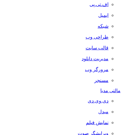
اف.تی.پی
ایمیل
شبکه
طراحی وب
قالب سایت
مدیریت دانلود
مرورگر وب
مسنجر
مالتی مدیا
دی.وی.دی
مبدل
نمایش فیلم
ویرایشگر صوت