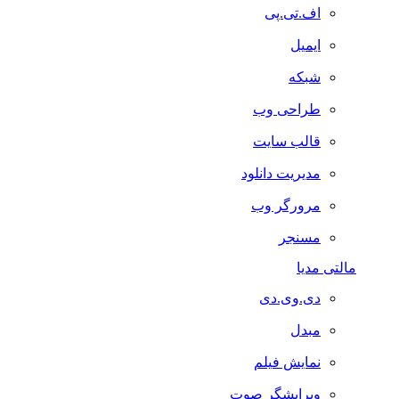
اف.تی.پی
ایمیل
شبکه
طراحی وب
قالب سایت
مدیریت دانلود
مرورگر وب
مسنجر
تی مدیا
دی.وی.دی
مبدل
نمایش فیلم
ویرایشگر صوت