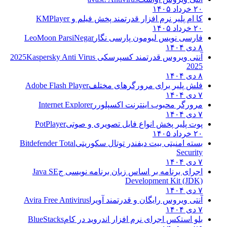
۱
ام پلیر نرم افزار قدرتمند پخش فیلم و
KMPlayer
۱
سی نویس لیومون پارسی نگار
LeoMoon ParsiNegar
ی ویروس قدرتمند کسپرسکی 2025
Kaspersky Anti Virus
20
 پلیر برای مرورگرهای مختلف
Adobe Flash Player
رگر محبوب اینترنت اکسپلورر
Internet Explorer
 پلیر پخش انواع فایل تصویری و صوتی
PotPlayer
۱
ه امنیتی بیت دیفندر توتال سکوریتی
Bitdefender Total
Secur
ای برنامه بر اساس زبان برنامه نویسی ج
Java SE
Development Kit (J
ی ویروس رایگان و قدرتمند آویرا
Avira Free Antivirus
 استکس اجرای نرم افزار اندروید در کام
BlueStacks