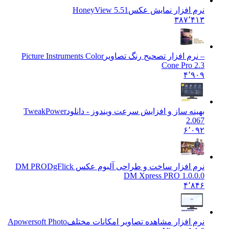
 افزار نمایش عکس
HoneyView 5.51
۳۸۷٬۴
رم افزار تصحیح رنگ تصاویر
Picture Instruments Color
Cone Pro 
۴٬۹
نه ساز و افزایش سرعت ویندوز - دانلود
TweakPower
2.
۶٬۰
 افزار ساخت و طراحی آلبوم عکس DM PRO
DgFlick
DM Xpress PRO 1.0.
۴٬۸
 افزار مشاهده تصاویر امکانات مختلف
Apowersoft Photo