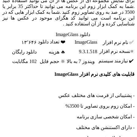
یش مجموعه ای از عکس ها از ان می توانید استفاده کنید
.شما به کمک ابزار زوم این برنامه می توانید تا حداکثر 35 برابر یا
 در صد به روی تصاویر زوم کنید .شما به کمک ابزار هایی که در
امه است می توانید کد هگزای موحود در عکس ها نیز
رده و از آن استفاده کنید .
دانلود ImageGlass
❤️ تعداد دانلود
ImageGlass
م افزار
۱۳٬۶۴۶
م افزار
9.3.1.518
🔥 هزینه
دانلود رایگان
ند سیستم
ویندوز 7 به بالا
🔆 حجم فایل
102 مگابایت
لیدی نرم افزار ImageGlass
نی از فرمت های مختلف عکس
م بروی تصاویر تا 3500%
شخصی سازی برنامه
اکستنشن های مختلف