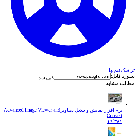
‌بها
یل:
کپی شد
شابه
 افزار نمایش و تبدیل تصاویر
Advanced Image Viewer and
Conv
۱۹٬۳