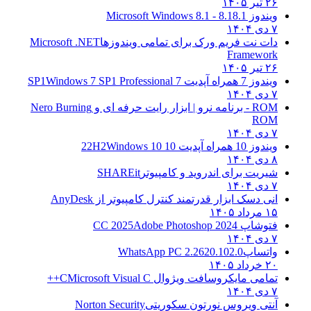
۱
وز 8.1
8.1 - Microsoft Windows 8.1
 نت فریم ورک برای تمامی ویندوزها
Microsoft .NET
Framewo
۱
مراه آپدیت 7 SP1
Windows 7 SP1 Professional
| ابزار رایت حرفه ای و
Nero Burning
R
مراه آپدیت 10 22H2
Windows 10
یت برای اندروید و کامپیوتر
SHAREit
 دسک ابزار قدرتمند کنترل کامپیوتر از
AnyDesk
۱
اپ CC 2025
Adobe Photoshop 2024
تساپ
WhatsApp PC 2.2620.102.0
۱
می مایکروسافت ویژوال C
Microsoft Visual C++
ی ویروس نورتون سکوریتی
Norton Security