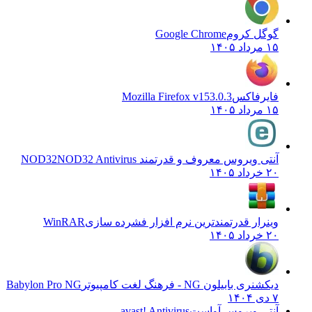
گل کروم
Google Chrome
۱
یرفاکس
Mozilla Firefox v153.0.3
۱
ی ویروس معروف و قدرتمند NOD32
NOD32 Antivirus
۱
رار قدرتمندترین نرم افزار فشرده سازی
WinRAR
۱
ی بابیلون NG - فرهنگ لغت کامپیوتر
Babylon Pro NG
تی ویروس آواست
avast! Antivirus