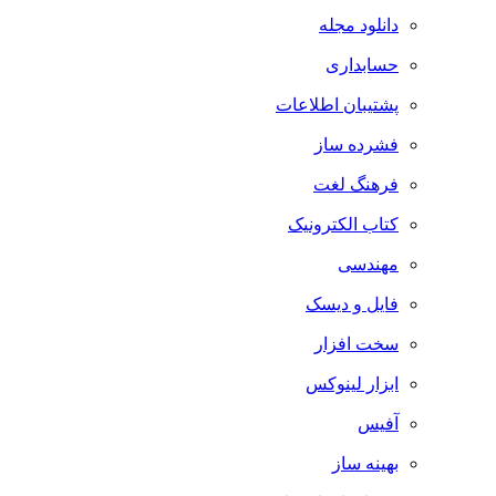
دانلود مجله
حسابداری
پشتیبان اطلاعات
فشرده ساز
فرهنگ لغت
کتاب الکترونیک
مهندسی
فایل و دیسک
سخت افزار
ابزار لینوکس
آفیس
بهینه ساز