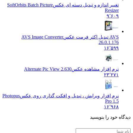
تغییر اندازه و تبدیل دسته ای عکس
SoftOrbits Batch Picture
Resizer
۹٬۶۰۹
AVS تبدیل اکثر فرمت عکس
AVS Image Converter
26.0.1.176
۱۶٬۵۹۹
نرم افزار مشاهده عکس
Alternate Pic View 2.630
۲۳٬۲۷۱
نرم افزار ویرایش ، تبدیل و افکت گذاری روی عکس
Photopus
Pro 1.5
۱۶٬۹۶۸
ه خود را بنویسید