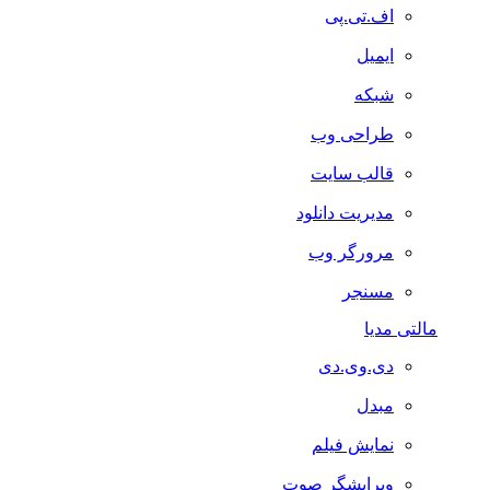
اف.تی.پی
ایمیل
شبکه
طراحی وب
قالب سایت
مدیریت دانلود
مرورگر وب
مسنجر
مالتی مدیا
دی.وی.دی
مبدل
نمایش فیلم
ویرایشگر صوت