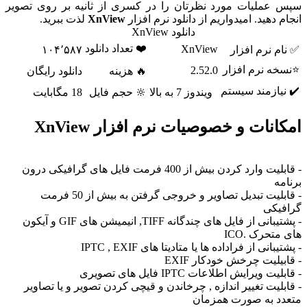
عملیات مورد نظرتان را در کسری از ثانیه بر روی تصویر
 دهید. امیدواریم از دانلود نرم افزار
XnView
لذت ببرید.
دانلود XnView
❤️ تعداد دانلود
XnView
م نرم افزار
۱۰۴٬۵۸۷
ه نرم افزار
2.52.0
🔥 هزینه
دانلود رایگان
یازمند سیستم
ویندوز 7 به بالا
🔆 حجم فایل
18 مگابایت
انات و خصوصیات نرم افزار XnView
- قابلیت وارد کردن بیش از 400 فرمت فایل های گرافیکی درون
ه
- قابلیت تبدیل تصاویر و خروجی گرفتن به بیش از 50 فرمت
یکی
- پشتیبانی از فایل های چندگانه TIFF, انیمیشن های GIF و آیکون
تحرک .ICO
بانی از فراداده ها یا متادیتا های IPTC , EXIF
یلیت چرخش خودکار EXIF
ت ویرایش اطلاعات IPTC فایل های تصویری
لیت تغییر اندازه , چرخاندن و قیچی کردن تصویر و یا تصاویر
د به صورت همزمان