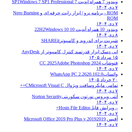
ویندوز 7 همراه آپدیت 7 SP1
Windows 7 SP1 Professional
۷ دی ۱۴۰۴
ROM - برنامه نرو | ابزار رایت حرفه ای و
Nero Burning
ROM
۷ دی ۱۴۰۴
ویندوز 10 همراه آپدیت 10 22H2
Windows 10
۸ دی ۱۴۰۴
شیریت برای اندروید و کامپیوتر
SHAREit
۷ دی ۱۴۰۴
انی دسک ابزار قدرتمند کنترل کامپیوتر از
AnyDesk
۱۵ مرداد ۱۴۰۵
فتوشاپ CC 2025
Adobe Photoshop 2024
۷ دی ۱۴۰۴
واتساپ
WhatsApp PC 2.2620.102.0
۲۰ خرداد ۱۴۰۵
تمامی مایکروسافت ویژوال C
Microsoft Visual C++
۷ دی ۱۴۰۴
آنتی ویروس نورتون سکوریتی
Norton Security
۷ دی ۱۴۰۴
– ویرایش فایل
Hosts File Editor+
۷ دی ۱۴۰۴
آفیس 2019
2019 Microsoft Office 2019 Pro Plus v
۷ دی ۱۴۰۴