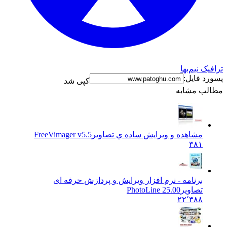
ک نیم‌بها
د فایل:
کپی شد
ب مشابه
مشاهده و ويرايش ساده ي تصاوير
FreeVimager v5.5
۳۸۱
برنامه - نرم افزار ویرایش و پردازش حرفه ای
تصاویر
PhotoLine 25.00
۲۲٬۳۸۸