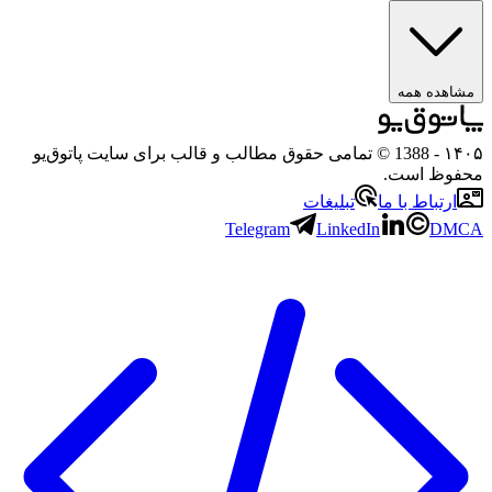
هده همه
۱
- 1388 © تمامی حقوق مطالب و قالب برای سایت پاتوق‌یو
وظ است.
رتباط با ما
تبلیغات
Telegram
LinkedIn
D