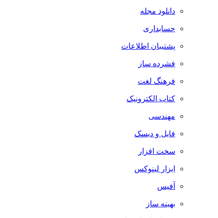
دانلود مجله
حسابداری
پشتیبان اطلاعات
فشرده ساز
فرهنگ لغت
کتاب الکترونیک
مهندسی
فایل و دیسک
سخت افزار
ابزار لینوکس
آفیس
بهینه ساز