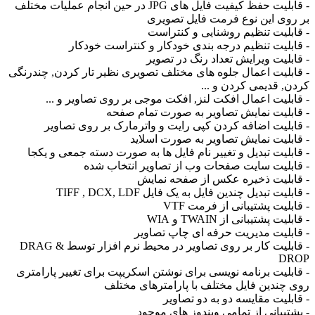
- قابلیت حفظ کیفیت فایل های JPG در حین انجام عملیات مختلف
وی این نوع فرمت فایل تصویری
بلیت تنظیم روشنایی و کنتراست
بلیت تنظیم درجه بندی خودکار و کنتراست خودکار
بلیت ویرایش تعداد رنگ در تصویر
بلیت اعمال جلوه های مختلف تصویری نظیر تار کردن, چندرنگی
, قدیمی کردن و ...
بلیت اعمال افکت لنز, افکت موجی بر روی تصاویر و ...
بلیت نمایش تصاویر به صورت تمام صفحه
بلیت اضافه کردن کپی رایت و واترمارک بر روی تصاویر
بلیت نمایش تصاویر به صورت اسلاید
بلیت تبدیل و تغییر نام فایل ها به صورت دسته جمعی و یکجا
بلیت سایت صفحات وب از تصاویر انتخاب شده
بلیت ذخیره عکس از صفحه نمایش
یت تبدیل چندین فایل به یک فایل TIFF , DCX, LDF
لیت پشتیبانی از فرمت VTF
ت پشتیبانی از TWAIN و WIA
بلیت مدیریت حرفه ای چاپ تصاویر
- قابلیت کار بر روی تصاویر در محیط نرم افزار توسط DRAG &
D
بلیت برنامه نویسی برای نوشتن اسکریپت برای تغییر پارامتری
چندین فایل مختلف با پارامترهای مختلف
لیت مقایسه دو به دو تصاویر
تیبانی از تمامی ویندوز های موجود