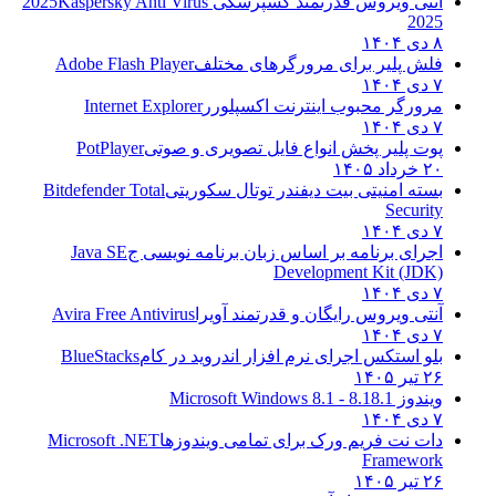
آنتی ویروس قدرتمند کسپرسکی 2025
Kaspersky Anti Virus
2025
۸ دی ۱۴۰۴
فلش پلیر برای مرورگرهای مختلف
Adobe Flash Player
۷ دی ۱۴۰۴
مرورگر محبوب اینترنت اکسپلورر
Internet Explorer
۷ دی ۱۴۰۴
پوت پلیر پخش انواع فایل تصویری و صوتی
PotPlayer
۲۰ خرداد ۱۴۰۵
بسته امنیتی بیت دیفندر توتال سکوریتی
Bitdefender Total
Security
۷ دی ۱۴۰۴
اجرای برنامه بر اساس زبان برنامه نویسی ج
Java SE
Development Kit (JDK)
۷ دی ۱۴۰۴
آنتی ویروس رایگان و قدرتمند آویرا
Avira Free Antivirus
۷ دی ۱۴۰۴
بلو استکس اجرای نرم افزار اندروید در کام
BlueStacks
۲۶ تیر ۱۴۰۵
ویندوز 8.1
8.1 - Microsoft Windows 8.1
۷ دی ۱۴۰۴
دات نت فریم ورک برای تمامی ویندوزها
Microsoft .NET
Framework
۲۶ تیر ۱۴۰۵