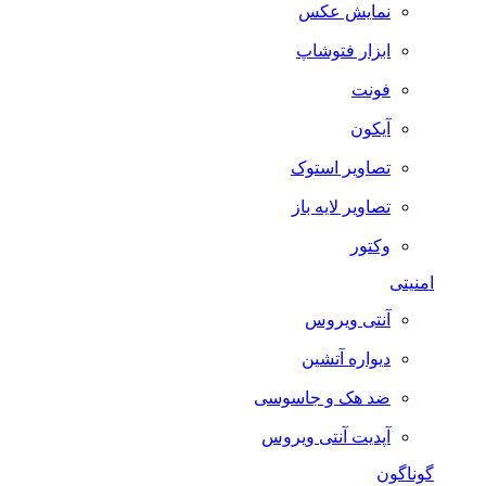
نمایش عکس
ابزار فتوشاپ
فونت
آیکون
تصاویر استوک
تصاویر لایه باز
وکتور
امنیتی
آنتی ویروس
دیواره آتشین
ضد هک و جاسوسی
آپدیت آنتی ویروس
گوناگون