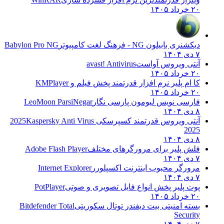
۲۰ خرداد ۱۴۰۵
دیکشنری بابیلون NG - فرهنگ لغت کامپیوتر
Babylon Pro NG
۷ دی ۱۴۰۴
آنتی ویروس آواست
avast! Antivirus
۲۰ خرداد ۱۴۰۵
کا ام پلیر نرم افزار قدرتمند پخش فیلم و
KMPlayer
۲۰ خرداد ۱۴۰۵
فارسی نویس لیومون پارسی نگار
LeoMoon ParsiNegar
۸ دی ۱۴۰۴
آنتی ویروس قدرتمند کسپرسکی 2025
Kaspersky Anti Virus
2025
۸ دی ۱۴۰۴
فلش پلیر برای مرورگرهای مختلف
Adobe Flash Player
۷ دی ۱۴۰۴
مرورگر محبوب اینترنت اکسپلورر
Internet Explorer
۷ دی ۱۴۰۴
پوت پلیر پخش انواع فایل تصویری و صوتی
PotPlayer
۲۰ خرداد ۱۴۰۵
بسته امنیتی بیت دیفندر توتال سکوریتی
Bitdefender Total
Security