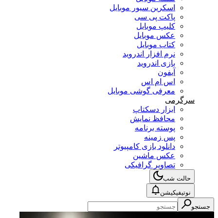
اسکرین سیور موبایل
پاکت پی سی
کلیپ موبایل
عکس موبایل
کتاب موبایل
نرم افزار اندروید
بازی اندروید
آیفون
اس ام اس
معرفی گوشی موبایل
سرگرمی
ابزار دسکتاپ
محافظ نمایش
پوسته برنامه
پس زمینه
دانلود بازی کامپیوتر
عکس ماشین
تصاویر گرافیکی
حالت شب
نوتیفیکیشن
جستجو