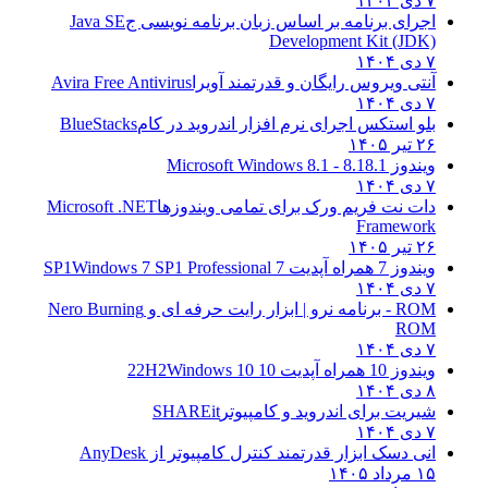
۷ دی ۱۴۰۴
اجرای برنامه بر اساس زبان برنامه نویسی ج
Java SE
Development Kit (JDK)
۷ دی ۱۴۰۴
آنتی ویروس رایگان و قدرتمند آویرا
Avira Free Antivirus
۷ دی ۱۴۰۴
بلو استکس اجرای نرم افزار اندروید در کام
BlueStacks
۲۶ تیر ۱۴۰۵
ویندوز 8.1
8.1 - Microsoft Windows 8.1
۷ دی ۱۴۰۴
دات نت فریم ورک برای تمامی ویندوزها
Microsoft .NET
Framework
۲۶ تیر ۱۴۰۵
ویندوز 7 همراه آپدیت 7 SP1
Windows 7 SP1 Professional
۷ دی ۱۴۰۴
ROM - برنامه نرو | ابزار رایت حرفه ای و
Nero Burning
ROM
۷ دی ۱۴۰۴
ویندوز 10 همراه آپدیت 10 22H2
Windows 10
۸ دی ۱۴۰۴
شیریت برای اندروید و کامپیوتر
SHAREit
۷ دی ۱۴۰۴
انی دسک ابزار قدرتمند کنترل کامپیوتر از
AnyDesk
۱۵ مرداد ۱۴۰۵