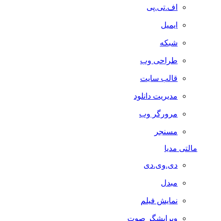
اف.تی.پی
ایمیل
شبکه
طراحی وب
قالب سایت
مدیریت دانلود
مرورگر وب
مسنجر
مالتی مدیا
دی.وی.دی
مبدل
نمایش فیلم
ویرایشگر صوت