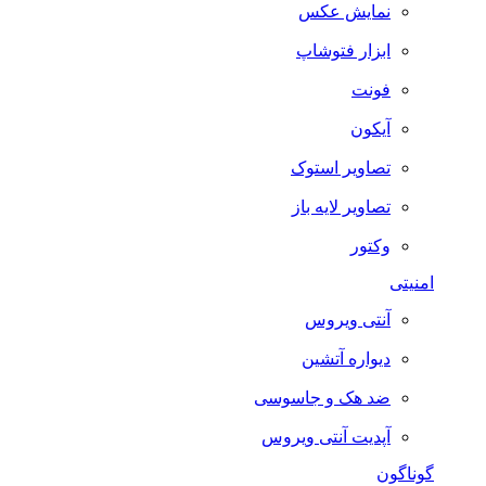
نمایش عکس
ابزار فتوشاپ
فونت
آیکون
تصاویر استوک
تصاویر لایه باز
وکتور
امنیتی
آنتی ویروس
دیواره آتشین
ضد هک و جاسوسی
آپدیت آنتی ویروس
گوناگون