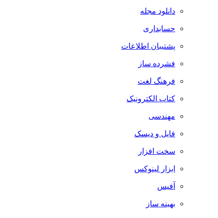
دانلود مجله
حسابداری
پشتیبان اطلاعات
فشرده ساز
فرهنگ لغت
کتاب الکترونیک
مهندسی
فایل و دیسک
سخت افزار
ابزار لینوکس
آفیس
بهینه ساز