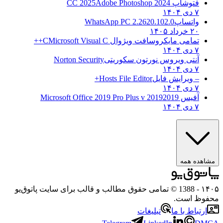
فتوشاپ CC 2025
Adobe Photoshop 2024
۷ دی ۱۴۰۴
واتساپ
WhatsApp PC 2.2620.102.0
۲۰ خرداد ۱۴۰۵
تمامی مایکروسافت ویژوال C
Microsoft Visual C++
۷ دی ۱۴۰۴
آنتی ویروس نورتون سکوریتی
Norton Security
۷ دی ۱۴۰۴
– ویرایش فایل
Hosts File Editor+
۷ دی ۱۴۰۴
آفیس 2019
2019 Microsoft Office 2019 Pro Plus v
۷ دی ۱۴۰۴
مشاهده همه
۱۴۰
- 1388 © تمامی حقوق مطالب و قالب برای سایت پاتوق‌یو
حفوظ است.
ارتباط با ما
تبلیغات