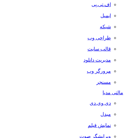
اف.تی.پی
ایمیل
شبکه
طراحی وب
قالب سایت
مدیریت دانلود
مرورگر وب
مسنجر
مالتی مدیا
دی.وی.دی
مبدل
نمایش فیلم
ویرایشگر صوت