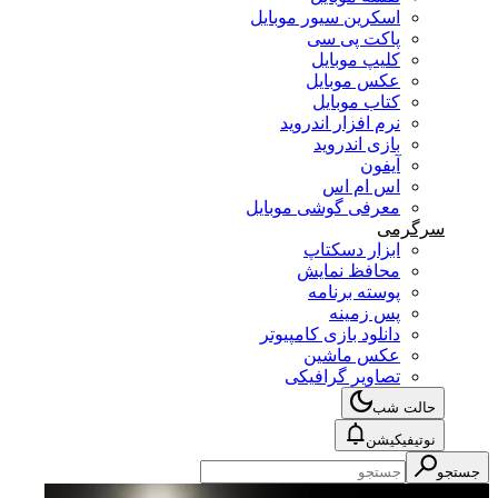
اسکرین سیور موبایل
پاکت پی سی
کلیپ موبایل
عکس موبایل
کتاب موبایل
نرم افزار اندروید
بازی اندروید
آیفون
اس ام اس
معرفی گوشی موبایل
سرگرمی
ابزار دسکتاپ
محافظ نمایش
پوسته برنامه
پس زمینه
دانلود بازی کامپیوتر
عکس ماشین
تصاویر گرافیکی
حالت شب
نوتیفیکیشن
جستجو