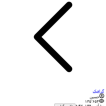
گرافیک
حسین
۱۳۵٬۶۵۴
۱۰ آذر ۱۳۹۰،‏ ۸:۴۷