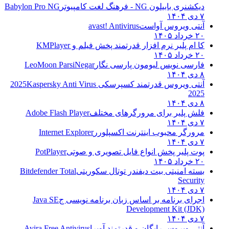
دیکشنری بابیلون NG - فرهنگ لغت کامپیوتر
Babylon Pro NG
۷ دی ۱۴۰۴
آنتی ویروس آواست
avast! Antivirus
۲۰ خرداد ۱۴۰۵
کا ام پلیر نرم افزار قدرتمند پخش فیلم و
KMPlayer
۲۰ خرداد ۱۴۰۵
فارسی نویس لیومون پارسی نگار
LeoMoon ParsiNegar
۸ دی ۱۴۰۴
آنتی ویروس قدرتمند کسپرسکی 2025
Kaspersky Anti Virus
2025
۸ دی ۱۴۰۴
فلش پلیر برای مرورگرهای مختلف
Adobe Flash Player
۷ دی ۱۴۰۴
مرورگر محبوب اینترنت اکسپلورر
Internet Explorer
۷ دی ۱۴۰۴
پوت پلیر پخش انواع فایل تصویری و صوتی
PotPlayer
۲۰ خرداد ۱۴۰۵
بسته امنیتی بیت دیفندر توتال سکوریتی
Bitdefender Total
Security
۷ دی ۱۴۰۴
اجرای برنامه بر اساس زبان برنامه نویسی ج
Java SE
Development Kit (JDK)
۷ دی ۱۴۰۴
آنتی ویروس رایگان و قدرتمند آویرا
Avira Free Antivirus