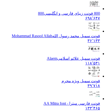
800 فونت زیبای فارسی و انگلیسی
800
۶۹۸٬۶۴۷
فونت سمبل محمد رسول الله
Mohammad Rasool Allah
۳۶٬۱۳۳
فونت سمبل علائم اسلامی
Alaem
۱۱۸٬۵۳۱
فونت سمبل ویژه محرم
۳۹٬۷۱۸
فونت فارسی میترا - A
A Mitra font
۱۳۳٬۴۶۵