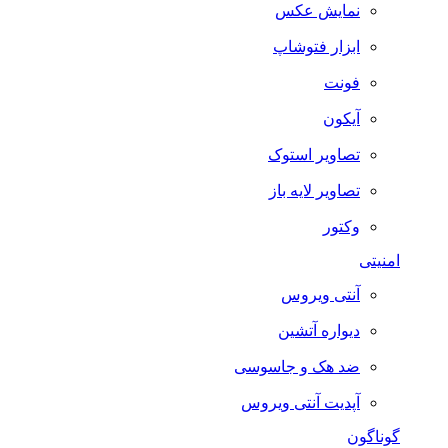
نمایش عکس
ابزار فتوشاپ
فونت
آیکون
تصاویر استوک
تصاویر لایه باز
وکتور
امنیتی
آنتی ویروس
دیواره آتشین
ضد هک و جاسوسی
آپدیت آنتی ویروس
گوناگون