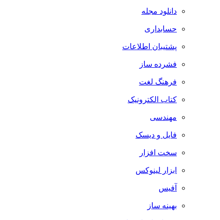
دانلود مجله
حسابداری
پشتیبان اطلاعات
فشرده ساز
فرهنگ لغت
کتاب الکترونیک
مهندسی
فایل و دیسک
سخت افزار
ابزار لینوکس
آفیس
بهینه ساز