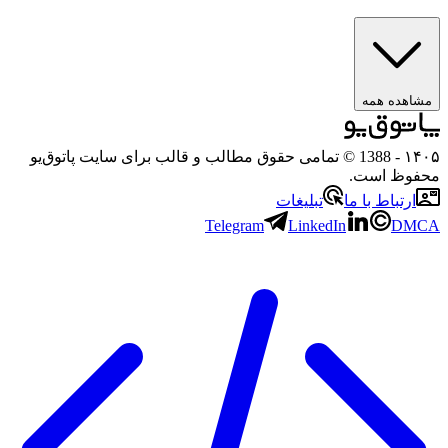
هده همه
۱
- 1388 © تمامی حقوق مطالب و قالب برای سایت پاتوق‌یو
وظ است.
رتباط با ما
تبلیغات
Telegram
LinkedIn
D