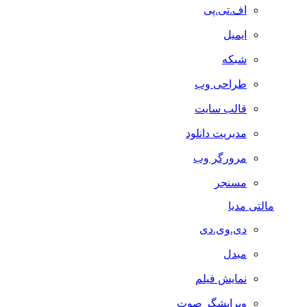
اف.تی.پی
ایمیل
شبکه
طراحی وب
قالب سایت
مدیریت دانلود
مرورگر وب
مسنجر
مالتی مدیا
دی.وی.دی
مبدل
نمایش فیلم
ویرایشگر صوت