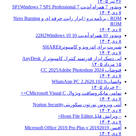
۲۶ تیر ۱۴۰۵
ویندوز 7 همراه آپدیت 7 SP1
Windows 7 SP1 Professional
۷ دی ۱۴۰۴
ROM - برنامه نرو | ابزار رایت حرفه ای و
Nero Burning
ROM
۷ دی ۱۴۰۴
ویندوز 10 همراه آپدیت 10 22H2
Windows 10
۸ دی ۱۴۰۴
شیریت برای اندروید و کامپیوتر
SHAREit
۷ دی ۱۴۰۴
انی دسک ابزار قدرتمند کنترل کامپیوتر از
AnyDesk
۱۵ مرداد ۱۴۰۵
فتوشاپ CC 2025
Adobe Photoshop 2024
۷ دی ۱۴۰۴
واتساپ
WhatsApp PC 2.2620.102.0
۲۰ خرداد ۱۴۰۵
تمامی مایکروسافت ویژوال C
Microsoft Visual C++
۷ دی ۱۴۰۴
آنتی ویروس نورتون سکوریتی
Norton Security
۷ دی ۱۴۰۴
– ویرایش فایل
Hosts File Editor+
۷ دی ۱۴۰۴
آفیس 2019
2019 Microsoft Office 2019 Pro Plus v
۷ دی ۱۴۰۴