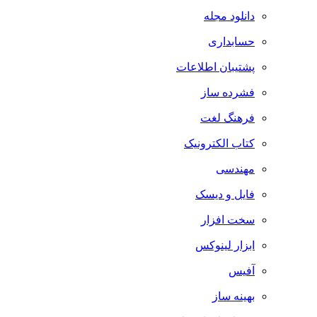
دانلود مجله
حسابداری
پشتیبان اطلاعات
فشرده ساز
فرهنگ لغت
کتاب الکترونیک
مهندسی
فایل و دیسک
سخت افزار
ابزار لینوکس
آفیس
بهینه ساز