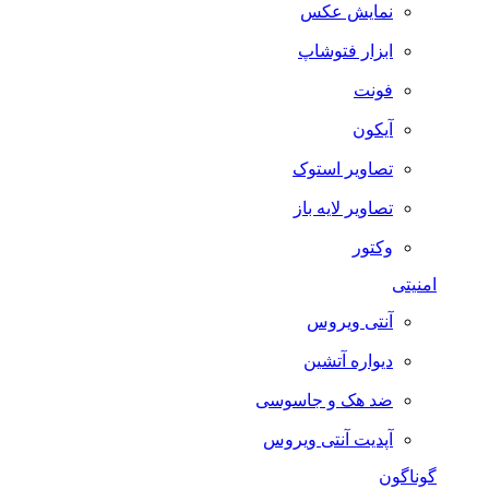
نمایش عکس
ابزار فتوشاپ
فونت
آیکون
تصاویر استوک
تصاویر لایه باز
وکتور
امنیتی
آنتی ویروس
دیواره آتشین
ضد هک و جاسوسی
آپدیت آنتی ویروس
گوناگون