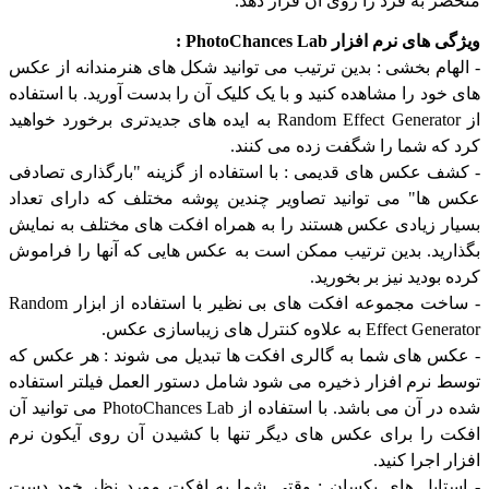
ر به فرد را روی آن قرار دهد.
ی نرم افزار PhotoChances Lab :
هام بخشی : بدین ترتیب می توانید شکل های هنرمندانه از عکس
خود را مشاهده کنید و با یک کلیک آن را بدست آورید. با استفاده
از Random Effect Generator به ایده های جدیدتری برخورد خواهید
که شما را شگفت زده می کنند.
ف عکس های قدیمی : با استفاده از گزینه "بارگذاری تصادفی
ها" می توانید تصاویر چندین پوشه مختلف که دارای تعداد
ر زیادی عکس هستند را به همراه افکت های مختلف به نمایش
رید. بدین ترتیب ممکن است به عکس هایی که آنها را فراموش
بودید نیز بر بخورید.
- ساخت مجموعه افکت های بی نظیر با استفاده از ابزار Random
Eff به علاوه کنترل های زیباسازی عکس.
س های شما به گالری افکت ها تبدیل می شوند : هر عکس که
 نرم افزار ذخیره می شود شامل دستور العمل فیلتر استفاده
شده در آن می باشد. با استفاده از PhotoChances Lab می توانید آن
 را برای عکس های دیگر تنها با کشیدن آن روی آیکون نرم
 اجرا کنید.
تایل های یکسان : وقتی شما به افکت مورد نظر خود دست