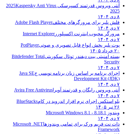
آنتی ویروس قدرتمند کسپرسکی 2025
Kaspersky Anti Virus
2025
۸ دی ۱۴۰۴
فلش پلیر برای مرورگرهای مختلف
Adobe Flash Player
۷ دی ۱۴۰۴
مرورگر محبوب اینترنت اکسپلورر
Internet Explorer
۷ دی ۱۴۰۴
پوت پلیر پخش انواع فایل تصویری و صوتی
PotPlayer
۲۰ خرداد ۱۴۰۵
بسته امنیتی بیت دیفندر توتال سکوریتی
Bitdefender Total
Security
۷ دی ۱۴۰۴
اجرای برنامه بر اساس زبان برنامه نویسی ج
Java SE
Development Kit (JDK)
۷ دی ۱۴۰۴
آنتی ویروس رایگان و قدرتمند آویرا
Avira Free Antivirus
۷ دی ۱۴۰۴
بلو استکس اجرای نرم افزار اندروید در کام
BlueStacks
۲۶ تیر ۱۴۰۵
ویندوز 8.1
8.1 - Microsoft Windows 8.1
۷ دی ۱۴۰۴
دات نت فریم ورک برای تمامی ویندوزها
Microsoft .NET
Framework