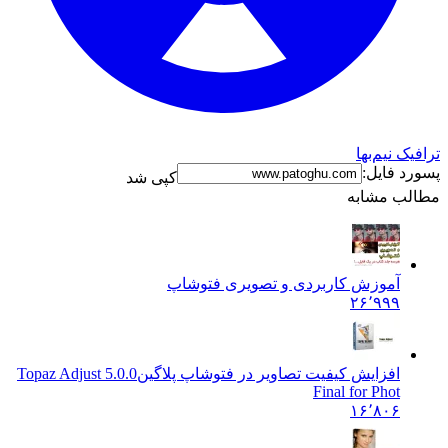
ک نیم‌بها
د فایل:
کپی شد
ب مشابه
آموزش کاربردی و تصویری فتوشاپ
۲۶٬۹۹۹
افزایش کیفیت تصاویر در فتوشاپ پلاگین
Topaz Adjust 5.0.0
Final for Phot
۱۶٬۸۰۶