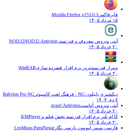
فایرفاکس
Mozilla Firefox v153.0.3
۱۵ مرداد ۱۴۰۵
آنتی ویروس معروف و قدرتمند NOD32
NOD32 Antivirus
۲۰ خرداد ۱۴۰۵
وینرار قدرتمندترین نرم افزار فشرده سازی
WinRAR
۲۰ خرداد ۱۴۰۵
دیکشنری بابیلون NG - فرهنگ لغت کامپیوتر
Babylon Pro NG
۷ دی ۱۴۰۴
آنتی ویروس آواست
avast! Antivirus
۲۰ خرداد ۱۴۰۵
کا ام پلیر نرم افزار قدرتمند پخش فیلم و
KMPlayer
۲۰ خرداد ۱۴۰۵
فارسی نویس لیومون پارسی نگار
LeoMoon ParsiNegar