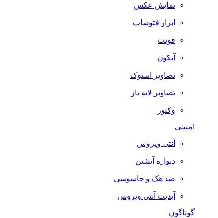
نمایش عکس
ابزار فتوشاپ
فونت
آیکون
تصاویر استوک
تصاویر لایه باز
وکتور
امنیتی
آنتی ویروس
دیواره آتشین
ضد هک و جاسوسی
آپدیت آنتی ویروس
گوناگون