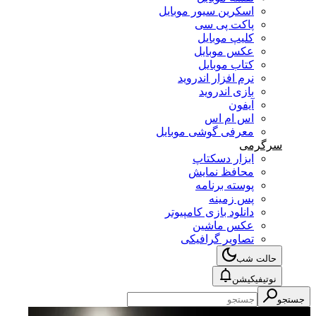
اسکرین سیور موبایل
پاکت پی سی
کلیپ موبایل
عکس موبایل
کتاب موبایل
نرم افزار اندروید
بازی اندروید
آیفون
اس ام اس
معرفی گوشی موبایل
سرگرمی
ابزار دسکتاپ
محافظ نمایش
پوسته برنامه
پس زمینه
دانلود بازی کامپیوتر
عکس ماشین
تصاویر گرافیکی
حالت شب
نوتیفیکیشن
تجو