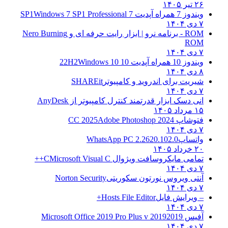
۲۶ تیر ۱۴۰۵
ویندوز 7 همراه آپدیت 7 SP1
Windows 7 SP1 Professional
۷ دی ۱۴۰۴
ROM - برنامه نرو | ابزار رایت حرفه ای و
Nero Burning
ROM
۷ دی ۱۴۰۴
ویندوز 10 همراه آپدیت 10 22H2
Windows 10
۸ دی ۱۴۰۴
شیریت برای اندروید و کامپیوتر
SHAREit
۷ دی ۱۴۰۴
انی دسک ابزار قدرتمند کنترل کامپیوتر از
AnyDesk
۱۵ مرداد ۱۴۰۵
فتوشاپ CC 2025
Adobe Photoshop 2024
۷ دی ۱۴۰۴
واتساپ
WhatsApp PC 2.2620.102.0
۲۰ خرداد ۱۴۰۵
تمامی مایکروسافت ویژوال C
Microsoft Visual C++
۷ دی ۱۴۰۴
آنتی ویروس نورتون سکوریتی
Norton Security
۷ دی ۱۴۰۴
– ویرایش فایل
Hosts File Editor+
۷ دی ۱۴۰۴
آفیس 2019
2019 Microsoft Office 2019 Pro Plus v
۷ دی ۱۴۰۴