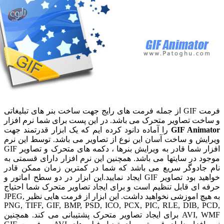
فرمت GIF از جمله فرمت های رایج جهت ساخت بنر های تبلیغاتی
اخت تصاویر متحرک می باشد. در این پست برای شما نرم افزار
GIF Animat
را آماده دانود کرده ایم که یک ابزار قدرتمند جهت
ایش و ساخت آسان این نوع از تصاویر می باشد. توسط این نرم
افزار شما قادر به ویرایش بنرها ، دکمه های متحرک و تصاویر GIF
ود در سایتها می باشد. همچنین این نرم افزار دارای قسمتی به
 جادوگر سریع می باشد که شما در کمترین زمان ممکن قادر
خواهید بود تصاویر GIF ایجاد نمایید.این ابزار در دو سطح اماتور و
ه ای قابل تنظیم است و برای ایجاد تصاویر متحرک شما احتیاج
به هیچ اموزشی نخواهید داشت. این ابزار از فرمت هایی نظیر JPEG,
PNG, TIFF, GIF, BMP, PSD, ICO, PCX, PIC, RLE, DIB, P
AVI, WMF برای ایجاد تصاویر متحرک پشتیبانی می کند. همچنین