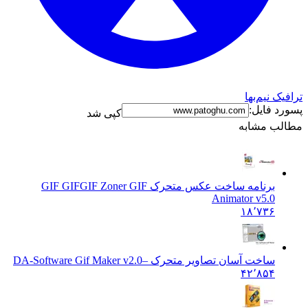
فیک نیم‌بها
رد فایل:
کپی شد
الب مشابه
برنامه ساخت عکس متحرک GIF GIF
GIF Zoner GIF
Animator v5.0
۱۸٬۷۳۶
ساخت آسان تصاویر متحرک –
DA-Software Gif Maker v2.0
۴۲٬۸۵۴