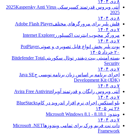
۸ دی ۱۴۰۴
آنتی ویروس قدرتمند کسپرسکی 2025
Kaspersky Anti Virus
2025
۸ دی ۱۴۰۴
فلش پلیر برای مرورگرهای مختلف
Adobe Flash Player
۷ دی ۱۴۰۴
مرورگر محبوب اینترنت اکسپلورر
Internet Explorer
۷ دی ۱۴۰۴
پوت پلیر پخش انواع فایل تصویری و صوتی
PotPlayer
۲۰ خرداد ۱۴۰۵
بسته امنیتی بیت دیفندر توتال سکوریتی
Bitdefender Total
Security
۷ دی ۱۴۰۴
اجرای برنامه بر اساس زبان برنامه نویسی ج
Java SE
Development Kit (JDK)
۷ دی ۱۴۰۴
آنتی ویروس رایگان و قدرتمند آویرا
Avira Free Antivirus
۷ دی ۱۴۰۴
بلو استکس اجرای نرم افزار اندروید در کام
BlueStacks
۲۶ تیر ۱۴۰۵
ویندوز 8.1
8.1 - Microsoft Windows 8.1
۷ دی ۱۴۰۴
دات نت فریم ورک برای تمامی ویندوزها
Microsoft .NET
Framework