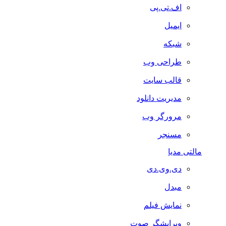
اف.تی.پی
ایمیل
شبکه
طراحی وب
قالب سایت
مدیریت دانلود
مرورگر وب
مسنجر
مالتی مدیا
دی.وی.دی
مبدل
نمایش فیلم
ویرایشگر صوت