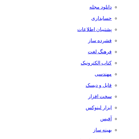
دانلود مجله
حسابداری
پشتیبان اطلاعات
فشرده ساز
فرهنگ لغت
کتاب الکترونیک
مهندسی
فایل و دیسک
سخت افزار
ابزار لینوکس
آفیس
بهینه ساز