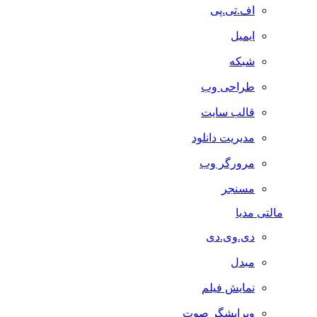
اف.تی.پی
ایمیل
شبکه
طراحی وب
قالب سایت
مدیریت دانلود
مرورگر وب
مسنجر
مالتی مدیا
دی.وی.دی
مبدل
نمایش فیلم
ویرایشگر صوت