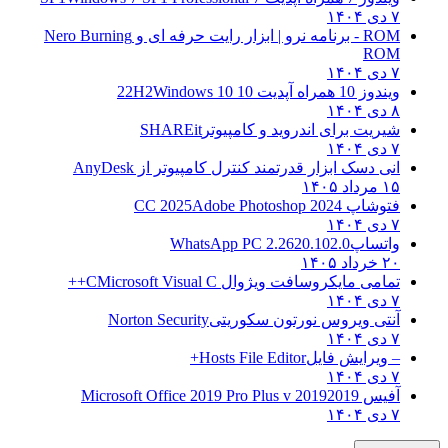
۷ دی ۱۴۰۴
ROM - برنامه نرو | ابزار رایت حرفه ای و
Nero Burning
ROM
۷ دی ۱۴۰۴
ویندوز 10 همراه آپدیت 10 22H2
Windows 10
۸ دی ۱۴۰۴
شیریت برای اندروید و کامپیوتر
SHAREit
۷ دی ۱۴۰۴
انی دسک ابزار قدرتمند کنترل کامپیوتر از
AnyDesk
۱۵ مرداد ۱۴۰۵
فتوشاپ CC 2025
Adobe Photoshop 2024
۷ دی ۱۴۰۴
واتساپ
WhatsApp PC 2.2620.102.0
۲۰ خرداد ۱۴۰۵
تمامی مایکروسافت ویژوال C
Microsoft Visual C++
۷ دی ۱۴۰۴
آنتی ویروس نورتون سکوریتی
Norton Security
۷ دی ۱۴۰۴
– ویرایش فایل
Hosts File Editor+
۷ دی ۱۴۰۴
آفیس 2019
2019 Microsoft Office 2019 Pro Plus v
۷ دی ۱۴۰۴