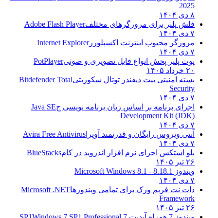
2025
۸ دی ۱۴۰۴
فلش پلیر برای مرورگرهای مختلف
Adobe Flash Player
۷ دی ۱۴۰۴
مرورگر محبوب اینترنت اکسپلورر
Internet Explorer
۷ دی ۱۴۰۴
پوت پلیر پخش انواع فایل تصویری و صوتی
PotPlayer
۲۰ خرداد ۱۴۰۵
بسته امنیتی بیت دیفندر توتال سکوریتی
Bitdefender Total
Security
۷ دی ۱۴۰۴
اجرای برنامه بر اساس زبان برنامه نویسی ج
Java SE
Development Kit (JDK)
۷ دی ۱۴۰۴
آنتی ویروس رایگان و قدرتمند آویرا
Avira Free Antivirus
۷ دی ۱۴۰۴
بلو استکس اجرای نرم افزار اندروید در کام
BlueStacks
۲۶ تیر ۱۴۰۵
ویندوز 8.1
8.1 - Microsoft Windows 8.1
۷ دی ۱۴۰۴
دات نت فریم ورک برای تمامی ویندوزها
Microsoft .NET
Framework
۲۶ تیر ۱۴۰۵
ویندوز 7 همراه آپدیت 7 SP1
Windows 7 SP1 Professional