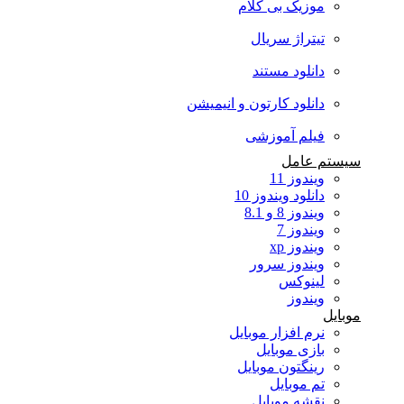
موزیک بی کلام
تیتراژ سریال
دانلود مستند
دانلود کارتون و انیمیشن
فیلم آموزشی
سیستم عامل
ویندوز 11
دانلود ویندوز 10
ویندوز 8 و 8.1
ویندوز 7
ویندوز xp
ویندوز سرور
لینوکس
ویندوز
موبایل
نرم افزار موبایل
بازی موبایل
رینگتون موبایل
تم موبایل
نقشه موبایل