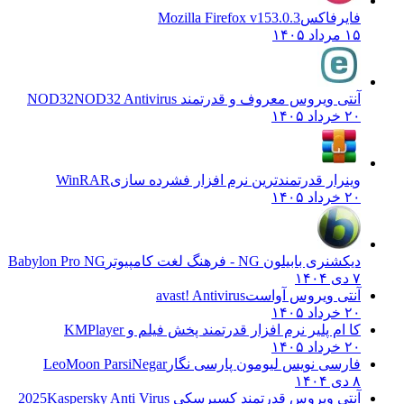
فایرفاکس
Mozilla Firefox v153.0.3
۱۵ مرداد ۱۴۰۵
آنتی ویروس معروف و قدرتمند NOD32
NOD32 Antivirus
۲۰ خرداد ۱۴۰۵
وینرار قدرتمندترین نرم افزار فشرده سازی
WinRAR
۲۰ خرداد ۱۴۰۵
دیکشنری بابیلون NG - فرهنگ لغت کامپیوتر
Babylon Pro NG
۷ دی ۱۴۰۴
آنتی ویروس آواست
avast! Antivirus
۲۰ خرداد ۱۴۰۵
کا ام پلیر نرم افزار قدرتمند پخش فیلم و
KMPlayer
۲۰ خرداد ۱۴۰۵
فارسی نویس لیومون پارسی نگار
LeoMoon ParsiNegar
۸ دی ۱۴۰۴
آنتی ویروس قدرتمند کسپرسکی 2025
Kaspersky Anti Virus