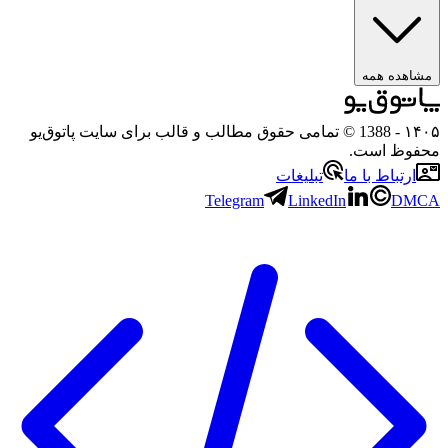
ه همه
- 1388 © تمامی حقوق مطالب و قالب برای سایت پاتوق‌یو
 است.
باط با ما
تبلیغات
Telegram
LinkedIn