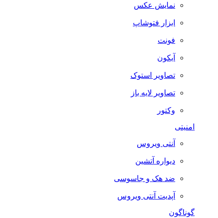
نمایش عکس
ابزار فتوشاپ
فونت
آیکون
تصاویر استوک
تصاویر لایه باز
وکتور
امنیتی
آنتی ویروس
دیواره آتشین
ضد هک و جاسوسی
آپدیت آنتی ویروس
گوناگون