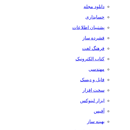
دانلود مجله
حسابداری
پشتیبان اطلاعات
فشرده ساز
فرهنگ لغت
کتاب الکترونیک
مهندسی
فایل و دیسک
سخت افزار
ابزار لینوکس
آفیس
بهینه ساز