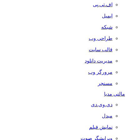
اف.تی.پی
ایمیل
شبکه
طراحی وب
قالب سایت
مدیریت دانلود
مرورگر وب
مسنجر
مالتی مدیا
دی.وی.دی
مبدل
نمایش فیلم
ویرایشگر صوت