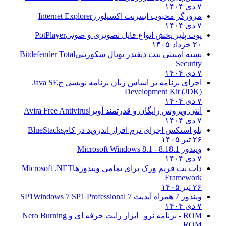
۷ دی ۱۴۰۴
مرورگر محبوب اینترنت اکسپلورر
Internet Explorer
۷ دی ۱۴۰۴
پوت پلیر پخش انواع فایل تصویری و صوتی
PotPlayer
۲۰ خرداد ۱۴۰۵
بسته امنیتی بیت دیفندر توتال سکوریتی
Bitdefender Total
Security
۷ دی ۱۴۰۴
اجرای برنامه بر اساس زبان برنامه نویسی ج
Java SE
Development Kit (JDK)
۷ دی ۱۴۰۴
آنتی ویروس رایگان و قدرتمند آویرا
Avira Free Antivirus
۷ دی ۱۴۰۴
بلو استکس اجرای نرم افزار اندروید در کام
BlueStacks
۲۶ تیر ۱۴۰۵
ویندوز 8.1
8.1 - Microsoft Windows 8.1
۷ دی ۱۴۰۴
دات نت فریم ورک برای تمامی ویندوزها
Microsoft .NET
Framework
۲۶ تیر ۱۴۰۵
ویندوز 7 همراه آپدیت 7 SP1
Windows 7 SP1 Professional
۷ دی ۱۴۰۴
ROM - برنامه نرو | ابزار رایت حرفه ای و
Nero Burning
ROM