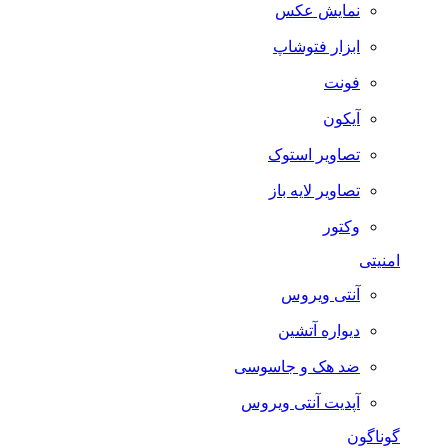
نمایش عکس
ابزار فتوشاپ
فونت
آیکون
تصاویر استوک
تصاویر لایه باز
وکتور
امنیتی
آنتی ویروس
دیواره آتشین
ضد هک و جاسوسی
آپدیت آنتی ویروس
گوناگون