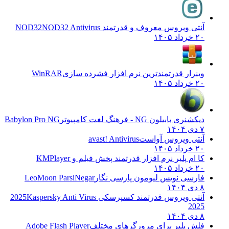
آنتی ویروس معروف و قدرتمند NOD32
NOD32 Antivirus
۲۰ خرداد ۱۴۰۵
وینرار قدرتمندترین نرم افزار فشرده سازی
WinRAR
۲۰ خرداد ۱۴۰۵
دیکشنری بابیلون NG - فرهنگ لغت کامپیوتر
Babylon Pro NG
۷ دی ۱۴۰۴
آنتی ویروس آواست
avast! Antivirus
۲۰ خرداد ۱۴۰۵
کا ام پلیر نرم افزار قدرتمند پخش فیلم و
KMPlayer
۲۰ خرداد ۱۴۰۵
فارسی نویس لیومون پارسی نگار
LeoMoon ParsiNegar
۸ دی ۱۴۰۴
آنتی ویروس قدرتمند کسپرسکی 2025
Kaspersky Anti Virus
2025
۸ دی ۱۴۰۴
فلش پلیر برای مرورگرهای مختلف
Adobe Flash Player