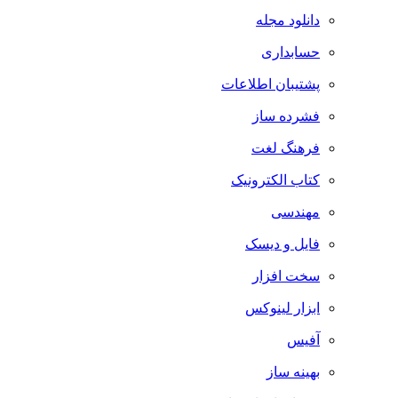
دانلود مجله
حسابداری
پشتیبان اطلاعات
فشرده ساز
فرهنگ لغت
کتاب الکترونیک
مهندسی
فایل و دیسک
سخت افزار
ابزار لینوکس
آفیس
بهینه ساز