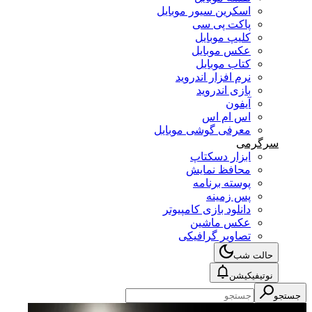
اسکرین سیور موبایل
پاکت پی سی
کلیپ موبایل
عکس موبایل
کتاب موبایل
نرم افزار اندروید
بازی اندروید
آیفون
اس ام اس
معرفی گوشی موبایل
سرگرمی
ابزار دسکتاپ
محافظ نمایش
پوسته برنامه
پس زمینه
دانلود بازی کامپیوتر
عکس ماشین
تصاویر گرافیکی
حالت شب
نوتیفیکیشن
جستجو