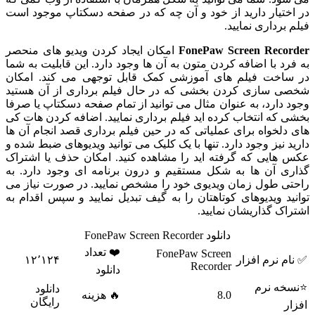
در اختیار دارید از خود و آن چه که در صفحه دسکتاپ موجود است
فیلم برداری نمایید.
FonePaw Screen Recorder
امکان ایجاد کردن ویدیو های منحصر
به فرد با اضافه کردن متون به آن ها وجود دارد. این قابلیت به شما
در ساخت فیلم های آموزشی کمک قابل توجهی می کند. امکان
شخصی سازی کردن بخشی که در حال فیلم برداری از آن هستید
وجود دارد، به عنوان مثال می توانید از تمام صفحه دسکتاپ یا صرفا
بخشی که انتخاب کرده اید فیلم برداری نمایید. اضافه کردن هات کی
های دلخواه برای عملیاتی که در حین فیلم برداری قصد انجام آن ها
دارید نیز وجود دارد. تنها با یک کلیک می توانید ویدیوهای ضبط شده و
عکس هایی که گرفته اید را مشاهده کنید. امکان حذف یا اشتراک
گذاری آن ها به شکل مستقیم و درون برنامه ای وجود دارد. به
راحتی طول زمان ویدیوی خود را مشخص نمایید. در صورت نیاز می
توانید ویدیوهای کوتاهتان را به گیف تبدیل نمایید و سپس اقدام به
اشتراک گذاریشان نمایید.
دانلود FonePaw Screen Recorder
❤️ تعداد
FonePaw Screen
✅ نام نرم افزار
۱۲٬۱۲۴
Recorder
دانلود
⭐نسخه نرم
دانلود
8.0
🔥 هزینه
رایگان
افزار