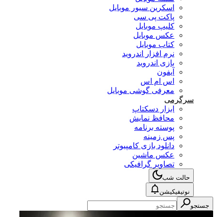
اسکرین سیور موبایل
پاکت پی سی
کلیپ موبایل
عکس موبایل
کتاب موبایل
نرم افزار اندروید
بازی اندروید
آیفون
اس ام اس
معرفی گوشی موبایل
سرگرمی
ابزار دسکتاپ
محافظ نمایش
پوسته برنامه
پس زمینه
دانلود بازی کامپیوتر
عکس ماشین
تصاویر گرافیکی
حالت شب
نوتیفیکیشن
جستجو