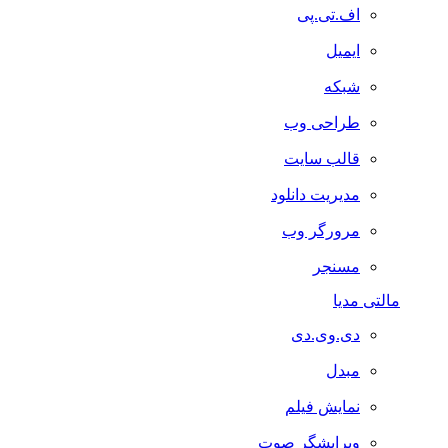
اف.تی.پی
ایمیل
شبکه
طراحی وب
قالب سایت
مدیریت دانلود
مرورگر وب
مسنجر
مالتی مدیا
دی.وی.دی
مبدل
نمایش فیلم
ویرایشگر صوت