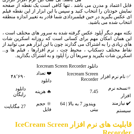
قابل اعتماد و مدرن می باشد . تنها کافی است یک نقطه از صفحه
نمایش خودتان را انتخاب کنید و سپس با این ابزار از این نقطه فیلم
ای عکس بگیرید در حین فیلمبرداذی شما قادر به تغییر اندازه منطقه
انتخاب شده می باشید.
نکته مهم دیگر آپلود عکس گرفته شده به سرور های مختلف است ،
این همان امکان مهم برای کسانی است که روزانه اسکرین شات
های زیادی را به اشتراک می گذارند چون با این ابزار هم می توانید از
نقاط مختلف دسکتاپ ، محیط چت ، نرم افزارها ، فیلم ها و...
اسکرین شات بگیرید و سریعا آن را آپلود و به اشتراک بگذارید.
دانلود Icecream Screen Recorder
❤️ تعداد
Icecream Screen
✅ نام نرم افزار
۴۸٬۶۹۰
Recorder
دانلود
⭐نسخه نرم
دانلود
7.45
🔥 هزینه
رایگان
افزار
✔️ نیازمند
ویندوز 7 به بالا | 64
🔆 حجم
27 مگابایت
بیتی
فایل
سیستم
قابلیت های نرم افزار IceCream Screen
Recorder