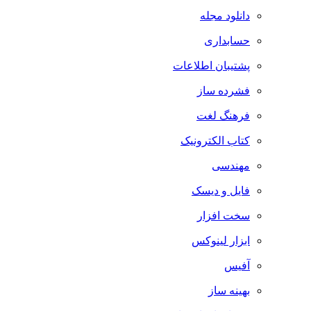
دانلود مجله
حسابداری
پشتیبان اطلاعات
فشرده ساز
فرهنگ لغت
کتاب الکترونیک
مهندسی
فایل و دیسک
سخت افزار
ابزار لینوکس
آفیس
بهینه ساز