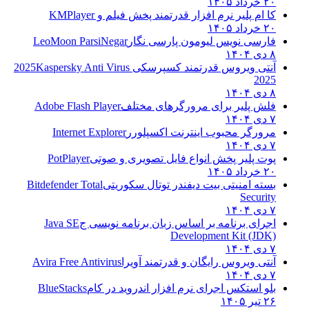
۲۰ خرداد ۱۴۰۵
کا ام پلیر نرم افزار قدرتمند پخش فیلم و
KMPlayer
۲۰ خرداد ۱۴۰۵
فارسی نویس لیومون پارسی نگار
LeoMoon ParsiNegar
۸ دی ۱۴۰۴
آنتی ویروس قدرتمند کسپرسکی 2025
Kaspersky Anti Virus
2025
۸ دی ۱۴۰۴
فلش پلیر برای مرورگرهای مختلف
Adobe Flash Player
۷ دی ۱۴۰۴
مرورگر محبوب اینترنت اکسپلورر
Internet Explorer
۷ دی ۱۴۰۴
پوت پلیر پخش انواع فایل تصویری و صوتی
PotPlayer
۲۰ خرداد ۱۴۰۵
بسته امنیتی بیت دیفندر توتال سکوریتی
Bitdefender Total
Security
۷ دی ۱۴۰۴
اجرای برنامه بر اساس زبان برنامه نویسی ج
Java SE
Development Kit (JDK)
۷ دی ۱۴۰۴
آنتی ویروس رایگان و قدرتمند آویرا
Avira Free Antivirus
۷ دی ۱۴۰۴
بلو استکس اجرای نرم افزار اندروید در کام
BlueStacks
۲۶ تیر ۱۴۰۵