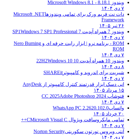
ویندوز 8.1
8.1 - Microsoft Windows 8.1
۷ دی ۱۴۰۴
دات نت فریم ورک برای تمامی ویندوزها
Microsoft .NET
Framework
۲۶ تیر ۱۴۰۵
ویندوز 7 همراه آپدیت 7 SP1
Windows 7 SP1 Professional
۷ دی ۱۴۰۴
ROM - برنامه نرو | ابزار رایت حرفه ای و
Nero Burning
ROM
۷ دی ۱۴۰۴
ویندوز 10 همراه آپدیت 10 22H2
Windows 10
۸ دی ۱۴۰۴
شیریت برای اندروید و کامپیوتر
SHAREit
۷ دی ۱۴۰۴
انی دسک ابزار قدرتمند کنترل کامپیوتر از
AnyDesk
۱۵ مرداد ۱۴۰۵
فتوشاپ CC 2025
Adobe Photoshop 2024
۷ دی ۱۴۰۴
واتساپ
WhatsApp PC 2.2620.102.0
۲۰ خرداد ۱۴۰۵
تمامی مایکروسافت ویژوال C
Microsoft Visual C++
۷ دی ۱۴۰۴
آنتی ویروس نورتون سکوریتی
Norton Security
۷ دی ۱۴۰۴