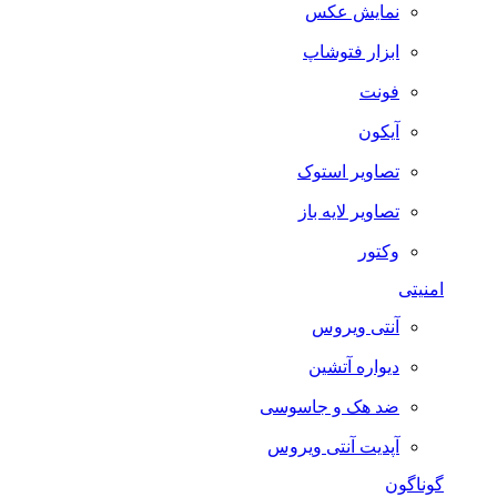
نمایش عکس
ابزار فتوشاپ
فونت
آیکون
تصاویر استوک
تصاویر لایه باز
وکتور
امنیتی
آنتی ویروس
دیواره آتشین
ضد هک و جاسوسی
آپدیت آنتی ویروس
گوناگون