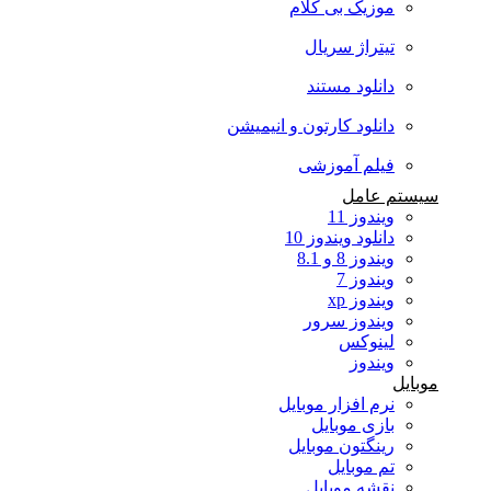
موزیک بی کلام
تیتراژ سریال
دانلود مستند
دانلود کارتون و انیمیشن
فیلم آموزشی
سیستم عامل
ویندوز 11
دانلود ویندوز 10
ویندوز 8 و 8.1
ویندوز 7
ویندوز xp
ویندوز سرور
لینوکس
ویندوز
موبایل
نرم افزار موبایل
بازی موبایل
رینگتون موبایل
تم موبایل
نقشه موبایل