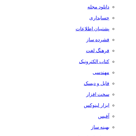
دانلود مجله
حسابداری
پشتیبان اطلاعات
فشرده ساز
فرهنگ لغت
کتاب الکترونیک
مهندسی
فایل و دیسک
سخت افزار
ابزار لینوکس
آفیس
بهینه ساز