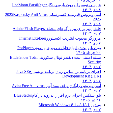
۲۰ خرداد ۱۴۰۵
فارسی نویس لیومون پارسی نگار
LeoMoon ParsiNegar
۸ دی ۱۴۰۴
آنتی ویروس قدرتمند کسپرسکی 2025
Kaspersky Anti Virus
2025
۸ دی ۱۴۰۴
فلش پلیر برای مرورگرهای مختلف
Adobe Flash Player
۷ دی ۱۴۰۴
مرورگر محبوب اینترنت اکسپلورر
Internet Explorer
۷ دی ۱۴۰۴
پوت پلیر پخش انواع فایل تصویری و صوتی
PotPlayer
۲۰ خرداد ۱۴۰۵
بسته امنیتی بیت دیفندر توتال سکوریتی
Bitdefender Total
Security
۷ دی ۱۴۰۴
اجرای برنامه بر اساس زبان برنامه نویسی ج
Java SE
Development Kit (JDK)
۷ دی ۱۴۰۴
آنتی ویروس رایگان و قدرتمند آویرا
Avira Free Antivirus
۷ دی ۱۴۰۴
بلو استکس اجرای نرم افزار اندروید در کام
BlueStacks
۲۶ تیر ۱۴۰۵
ویندوز 8.1
8.1 - Microsoft Windows 8.1
۷ دی ۱۴۰۴