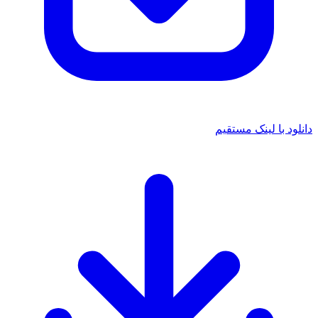
د با لینک مستقیم