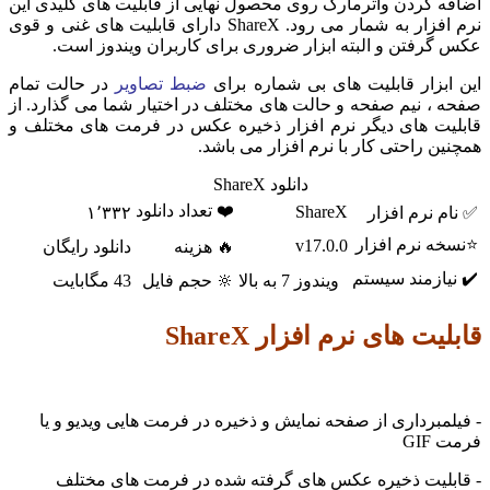
 کردن واترمارک روی محصول نهایی از قابلیت های کلیدی این
نرم افزار به شمار می رود. ShareX دارای قابلیت های غنی و قوی
رفتن و البته ابزار ضروری برای کاربران ویندوز است.
بزار قابلیت های بی شماره برای
ضبط تصاویر
در حالت تمام
، نیم صفحه و حالت های مختلف در اختیار شما می گذارد. از
ت های دیگر نرم افزار ذخیره عکس در فرمت های مختلف و
ن راحتی کار با نرم افزار می باشد.
دانلود ShareX
❤️ تعداد دانلود
ShareX
 نرم افزار
۱٬۳۳۲
ه نرم افزار
v17.0.0
🔥 هزینه
دانلود رایگان
ازمند سیستم
ویندوز 7 به بالا
🔆 حجم فایل
43 مگابایت
ت های نرم افزار ShareX
مبرداری از صفحه نمایش و ذخیره در فرمت هایی ویدیو و یا
GI
لیت ذخیره عکس های گرفته شده در فرمت های مختلف