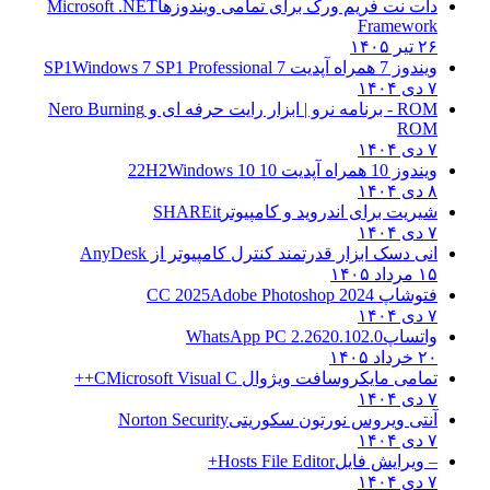
دات نت فریم ورک برای تمامی ویندوزها
Microsoft .NET
Framework
۲۶ تیر ۱۴۰۵
ویندوز 7 همراه آپدیت 7 SP1
Windows 7 SP1 Professional
۷ دی ۱۴۰۴
ROM - برنامه نرو | ابزار رایت حرفه ای و
Nero Burning
ROM
۷ دی ۱۴۰۴
ویندوز 10 همراه آپدیت 10 22H2
Windows 10
۸ دی ۱۴۰۴
شیریت برای اندروید و کامپیوتر
SHAREit
۷ دی ۱۴۰۴
انی دسک ابزار قدرتمند کنترل کامپیوتر از
AnyDesk
۱۵ مرداد ۱۴۰۵
فتوشاپ CC 2025
Adobe Photoshop 2024
۷ دی ۱۴۰۴
واتساپ
WhatsApp PC 2.2620.102.0
۲۰ خرداد ۱۴۰۵
تمامی مایکروسافت ویژوال C
Microsoft Visual C++
۷ دی ۱۴۰۴
آنتی ویروس نورتون سکوریتی
Norton Security
۷ دی ۱۴۰۴
– ویرایش فایل
Hosts File Editor+
۷ دی ۱۴۰۴