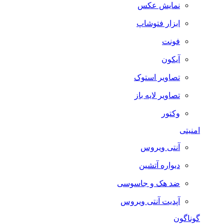
نمایش عکس
ابزار فتوشاپ
فونت
آیکون
تصاویر استوک
تصاویر لایه باز
وکتور
امنیتی
آنتی ویروس
دیواره آتشین
ضد هک و جاسوسی
آپدیت آنتی ویروس
گوناگون