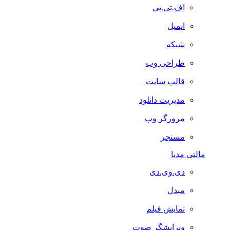
اف.تی.پی
ایمیل
شبکه
طراحی وب
قالب سایت
مدیریت دانلود
مرورگر وب
مسنجر
مالتی مدیا
دی.وی.دی
مبدل
نمایش فیلم
ویرایشگر صوت