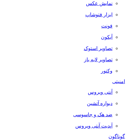
نمایش عکس
ابزار فتوشاپ
فونت
آیکون
تصاویر استوک
تصاویر لایه باز
وکتور
امنیتی
آنتی ویروس
دیواره آتشین
ضد هک و جاسوسی
آپدیت آنتی ویروس
گوناگون