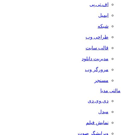
اف.تی.پی
ایمیل
شبکه
طراحی وب
قالب سایت
مدیریت دانلود
مرورگر وب
مسنجر
مالتی مدیا
دی.وی.دی
مبدل
نمایش فیلم
ویرایشگر صوت