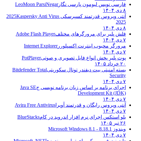
فارسی نویس لیومون پارسی نگار
LeoMoon ParsiNegar
۸ دی ۱۴۰۴
آنتی ویروس قدرتمند کسپرسکی 2025
Kaspersky Anti Virus
2025
۸ دی ۱۴۰۴
فلش پلیر برای مرورگرهای مختلف
Adobe Flash Player
۷ دی ۱۴۰۴
مرورگر محبوب اینترنت اکسپلورر
Internet Explorer
۷ دی ۱۴۰۴
پوت پلیر پخش انواع فایل تصویری و صوتی
PotPlayer
۲۰ خرداد ۱۴۰۵
بسته امنیتی بیت دیفندر توتال سکوریتی
Bitdefender Total
Security
۷ دی ۱۴۰۴
اجرای برنامه بر اساس زبان برنامه نویسی ج
Java SE
Development Kit (JDK)
۷ دی ۱۴۰۴
آنتی ویروس رایگان و قدرتمند آویرا
Avira Free Antivirus
۷ دی ۱۴۰۴
بلو استکس اجرای نرم افزار اندروید در کام
BlueStacks
۲۶ تیر ۱۴۰۵
ویندوز 8.1
8.1 - Microsoft Windows 8.1
۷ دی ۱۴۰۴
دات نت فریم ورک برای تمامی ویندوزها
Microsoft .NET