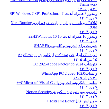
Framework
۲۶ تیر ۱۴۰۵
ویندوز 7 همراه آپدیت 7 SP1
Windows 7 SP1 Professional
۷ دی ۱۴۰۴
ROM - برنامه نرو | ابزار رایت حرفه ای و
Nero Burning
ROM
۷ دی ۱۴۰۴
ویندوز 10 همراه آپدیت 10 22H2
Windows 10
۸ دی ۱۴۰۴
شیریت برای اندروید و کامپیوتر
SHAREit
۷ دی ۱۴۰۴
انی دسک ابزار قدرتمند کنترل کامپیوتر از
AnyDesk
۱۵ مرداد ۱۴۰۵
فتوشاپ CC 2025
Adobe Photoshop 2024
۷ دی ۱۴۰۴
واتساپ
WhatsApp PC 2.2620.102.0
۲۰ خرداد ۱۴۰۵
تمامی مایکروسافت ویژوال C
Microsoft Visual C++
۷ دی ۱۴۰۴
آنتی ویروس نورتون سکوریتی
Norton Security
۷ دی ۱۴۰۴
– ویرایش فایل
Hosts File Editor+
۷ دی ۱۴۰۴