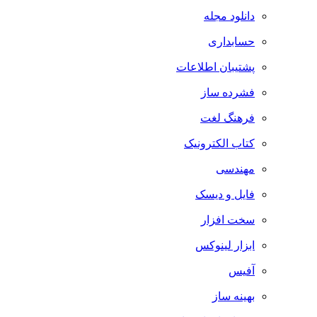
دانلود مجله
حسابداری
پشتیبان اطلاعات
فشرده ساز
فرهنگ لغت
کتاب الکترونیک
مهندسی
فایل و دیسک
سخت افزار
ابزار لینوکس
آفیس
بهینه ساز