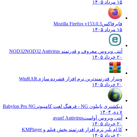
۱۵ مرداد ۱۴۰۵
فایرفاکس
Mozilla Firefox v153.0.3
۱۵ مرداد ۱۴۰۵
آنتی ویروس معروف و قدرتمند NOD32
NOD32 Antivirus
۲۰ خرداد ۱۴۰۵
وینرار قدرتمندترین نرم افزار فشرده سازی
WinRAR
۲۰ خرداد ۱۴۰۵
دیکشنری بابیلون NG - فرهنگ لغت کامپیوتر
Babylon Pro NG
۷ دی ۱۴۰۴
آنتی ویروس آواست
avast! Antivirus
۲۰ خرداد ۱۴۰۵
کا ام پلیر نرم افزار قدرتمند پخش فیلم و
KMPlayer
۲۰ خرداد ۱۴۰۵