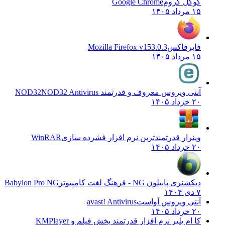
گوگل کروم
Google Chrome
۱۵ مرداد ۱۴۰۵
فایرفاکس
Mozilla Firefox v153.0.3
۱۵ مرداد ۱۴۰۵
آنتی ویروس معروف و قدرتمند NOD32
NOD32 Antivirus
۲۰ خرداد ۱۴۰۵
وینرار قدرتمندترین نرم افزار فشرده سازی
WinRAR
۲۰ خرداد ۱۴۰۵
دیکشنری بابیلون NG - فرهنگ لغت کامپیوتر
Babylon Pro NG
۷ دی ۱۴۰۴
آنتی ویروس آواست
avast! Antivirus
۲۰ خرداد ۱۴۰۵
کا ام پلیر نرم افزار قدرتمند پخش فیلم و
KMPlayer