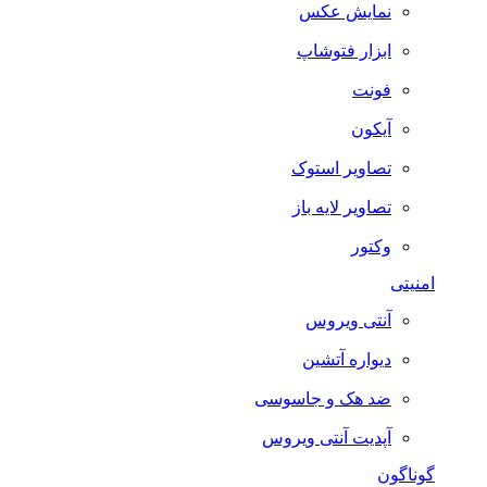
نمایش عکس
ابزار فتوشاپ
فونت
آیکون
تصاویر استوک
تصاویر لایه باز
وکتور
امنیتی
آنتی ویروس
دیواره آتشین
ضد هک و جاسوسی
آپدیت آنتی ویروس
گوناگون