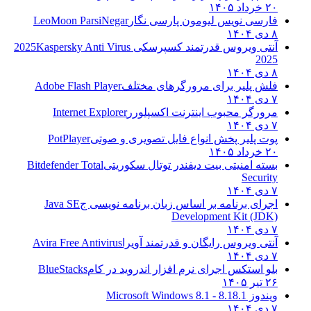
۲۰ خرداد ۱۴۰۵
فارسی نویس لیومون پارسی نگار
LeoMoon ParsiNegar
۸ دی ۱۴۰۴
آنتی ویروس قدرتمند کسپرسکی 2025
Kaspersky Anti Virus
2025
۸ دی ۱۴۰۴
فلش پلیر برای مرورگرهای مختلف
Adobe Flash Player
۷ دی ۱۴۰۴
مرورگر محبوب اینترنت اکسپلورر
Internet Explorer
۷ دی ۱۴۰۴
پوت پلیر پخش انواع فایل تصویری و صوتی
PotPlayer
۲۰ خرداد ۱۴۰۵
بسته امنیتی بیت دیفندر توتال سکوریتی
Bitdefender Total
Security
۷ دی ۱۴۰۴
اجرای برنامه بر اساس زبان برنامه نویسی ج
Java SE
Development Kit (JDK)
۷ دی ۱۴۰۴
آنتی ویروس رایگان و قدرتمند آویرا
Avira Free Antivirus
۷ دی ۱۴۰۴
بلو استکس اجرای نرم افزار اندروید در کام
BlueStacks
۲۶ تیر ۱۴۰۵
ویندوز 8.1
8.1 - Microsoft Windows 8.1
۷ دی ۱۴۰۴