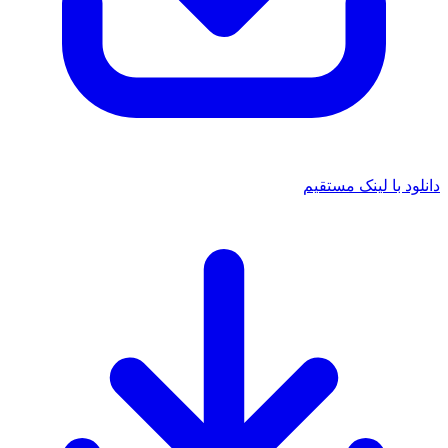
د با لینک مستقیم