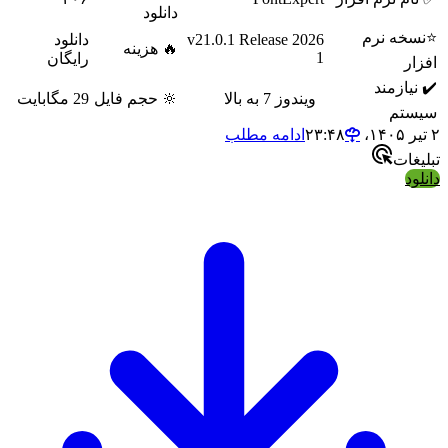
دانلود
خه نرم
2026 v21.0.1 Release
دانلود
🔥 هزینه
1
رایگان
ر
یازمند
ویندوز 7 به بالا
🔆 حجم فایل
29 مگابایت
تم
ادامه مطلب
ات
د