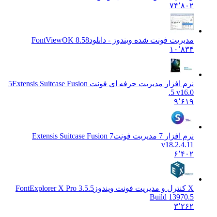
۷۴٬۸۰۲
مدیریت فونت شده ویندوز - دانلود
FontViewOK 8.58
۱۰٬۸۳۴
نرم افزار مدیریت حرفه ای فونت 5
Extensis Suitcase Fusion
5 v16.0.
۹٬۶۱۹
نرم افزار 7 مدیریت فونت
Extensis Suitcase Fusion 7
v18.2.4.11
۶٬۴۰۲
X کنترل و مدیریت فونت ویندوز
FontExplorer X Pro 3.5.5
Build 13970.5
۳٬۲۶۲