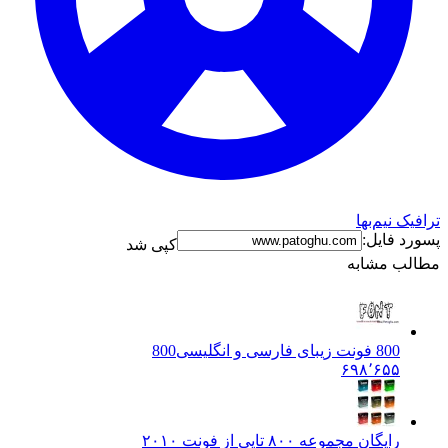
ک نیم‌بها
د فایل:
کپی شد
ب مشابه
800 فونت زیبای فارسی و انگلیسی
800
۶۹۸٬۶۵۵
رایگان مجموعه ۸۰۰ تایی از فونت ۲۰۱۰