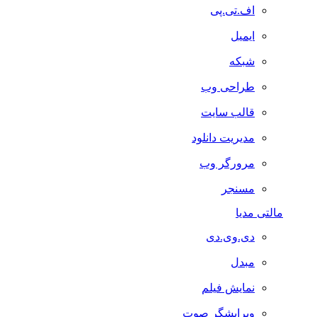
اف.تی.پی
ایمیل
شبکه
طراحی وب
قالب سایت
مدیریت دانلود
مرورگر وب
مسنجر
مالتی مدیا
دی.وی.دی
مبدل
نمایش فیلم
ویرایشگر صوت