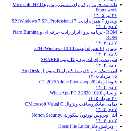
دات نت فریم ورک برای تمامی ویندوزها
Microsoft .NET
Framework
۲۶ تیر ۱۴۰۵
ویندوز 7 همراه آپدیت 7 SP1
Windows 7 SP1 Professional
۷ دی ۱۴۰۴
ROM - برنامه نرو | ابزار رایت حرفه ای و
Nero Burning
ROM
۷ دی ۱۴۰۴
ویندوز 10 همراه آپدیت 10 22H2
Windows 10
۸ دی ۱۴۰۴
شیریت برای اندروید و کامپیوتر
SHAREit
۷ دی ۱۴۰۴
انی دسک ابزار قدرتمند کنترل کامپیوتر از
AnyDesk
۱۵ مرداد ۱۴۰۵
فتوشاپ CC 2025
Adobe Photoshop 2024
۷ دی ۱۴۰۴
واتساپ
WhatsApp PC 2.2620.102.0
۲۰ خرداد ۱۴۰۵
تمامی مایکروسافت ویژوال C
Microsoft Visual C++
۷ دی ۱۴۰۴
آنتی ویروس نورتون سکوریتی
Norton Security
۷ دی ۱۴۰۴
– ویرایش فایل
Hosts File Editor+