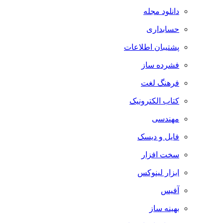
دانلود مجله
حسابداری
پشتیبان اطلاعات
فشرده ساز
فرهنگ لغت
کتاب الکترونیک
مهندسی
فایل و دیسک
سخت افزار
ابزار لینوکس
آفیس
بهینه ساز