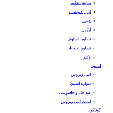
نمایش عکس
ابزار فتوشاپ
فونت
آیکون
تصاویر استوک
تصاویر لایه باز
وکتور
امنیتی
آنتی ویروس
دیواره آتشین
ضد هک و جاسوسی
آپدیت آنتی ویروس
گوناگون