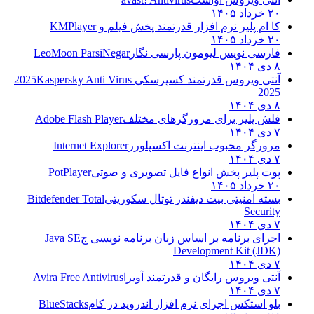
۲۰ خرداد ۱۴۰۵
کا ام پلیر نرم افزار قدرتمند پخش فیلم و
KMPlayer
۲۰ خرداد ۱۴۰۵
فارسی نویس لیومون پارسی نگار
LeoMoon ParsiNegar
۸ دی ۱۴۰۴
آنتی ویروس قدرتمند کسپرسکی 2025
Kaspersky Anti Virus
2025
۸ دی ۱۴۰۴
فلش پلیر برای مرورگرهای مختلف
Adobe Flash Player
۷ دی ۱۴۰۴
مرورگر محبوب اینترنت اکسپلورر
Internet Explorer
۷ دی ۱۴۰۴
پوت پلیر پخش انواع فایل تصویری و صوتی
PotPlayer
۲۰ خرداد ۱۴۰۵
بسته امنیتی بیت دیفندر توتال سکوریتی
Bitdefender Total
Security
۷ دی ۱۴۰۴
اجرای برنامه بر اساس زبان برنامه نویسی ج
Java SE
Development Kit (JDK)
۷ دی ۱۴۰۴
آنتی ویروس رایگان و قدرتمند آویرا
Avira Free Antivirus
۷ دی ۱۴۰۴
بلو استکس اجرای نرم افزار اندروید در کام
BlueStacks