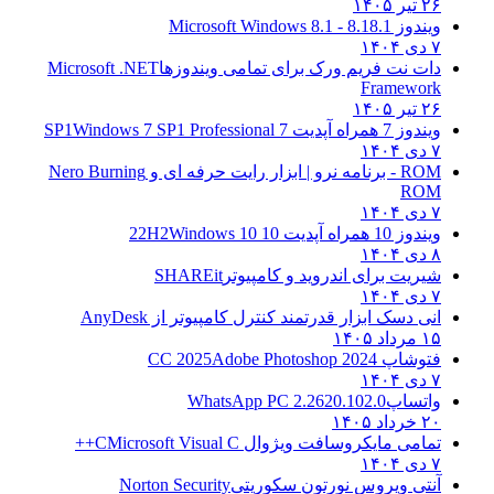
۲۶ تیر ۱۴۰۵
ویندوز 8.1
8.1 - Microsoft Windows 8.1
۷ دی ۱۴۰۴
دات نت فریم ورک برای تمامی ویندوزها
Microsoft .NET
Framework
۲۶ تیر ۱۴۰۵
ویندوز 7 همراه آپدیت 7 SP1
Windows 7 SP1 Professional
۷ دی ۱۴۰۴
ROM - برنامه نرو | ابزار رایت حرفه ای و
Nero Burning
ROM
۷ دی ۱۴۰۴
ویندوز 10 همراه آپدیت 10 22H2
Windows 10
۸ دی ۱۴۰۴
شیریت برای اندروید و کامپیوتر
SHAREit
۷ دی ۱۴۰۴
انی دسک ابزار قدرتمند کنترل کامپیوتر از
AnyDesk
۱۵ مرداد ۱۴۰۵
فتوشاپ CC 2025
Adobe Photoshop 2024
۷ دی ۱۴۰۴
واتساپ
WhatsApp PC 2.2620.102.0
۲۰ خرداد ۱۴۰۵
تمامی مایکروسافت ویژوال C
Microsoft Visual C++
۷ دی ۱۴۰۴
آنتی ویروس نورتون سکوریتی
Norton Security