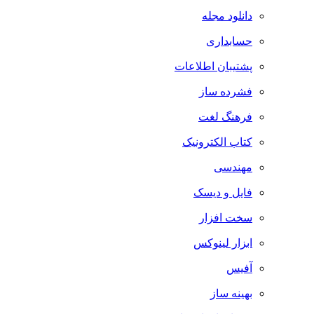
دانلود مجله
حسابداری
پشتیبان اطلاعات
فشرده ساز
فرهنگ لغت
کتاب الکترونیک
مهندسی
فایل و دیسک
سخت افزار
ابزار لینوکس
آفیس
بهینه ساز