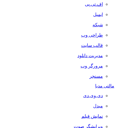
اف.تی.پی
ایمیل
شبکه
طراحی وب
قالب سایت
مدیریت دانلود
مرورگر وب
مسنجر
مالتی مدیا
دی.وی.دی
مبدل
نمایش فیلم
ویرایشگر صوت