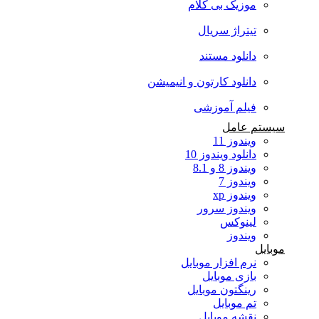
موزیک بی کلام
تیتراژ سریال
دانلود مستند
دانلود کارتون و انیمیشن
فیلم آموزشی
سیستم عامل
ویندوز 11
دانلود ویندوز 10
ویندوز 8 و 8.1
ویندوز 7
ویندوز xp
ویندوز سرور
لینوکس
ویندوز
موبایل
نرم افزار موبایل
بازی موبایل
رینگتون موبایل
تم موبایل
نقشه موبایل