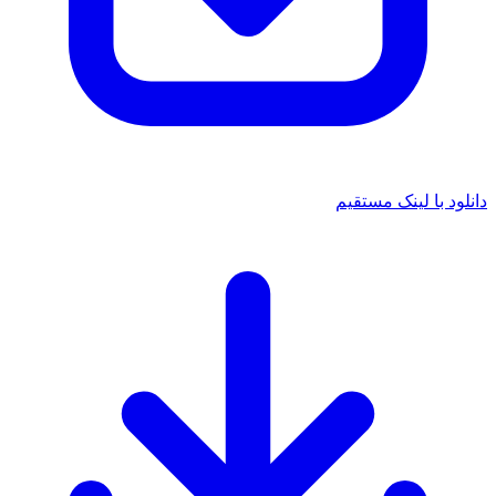
د با لینک مستقیم