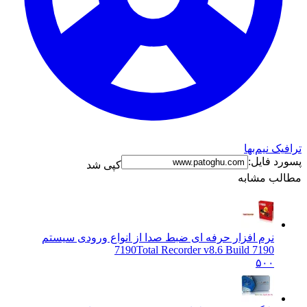
ک نیم‌بها
د فایل:
کپی شد
ب مشابه
نرم افزار حرفه ای ضبط صدا از انواع ورودی سیستم
7190
Total Recorder v8.6 Build 7190
۵۰۰