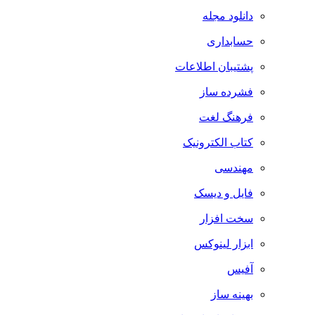
دانلود مجله
حسابداری
پشتیبان اطلاعات
فشرده ساز
فرهنگ لغت
کتاب الکترونیک
مهندسی
فایل و دیسک
سخت افزار
ابزار لینوکس
آفیس
بهینه ساز