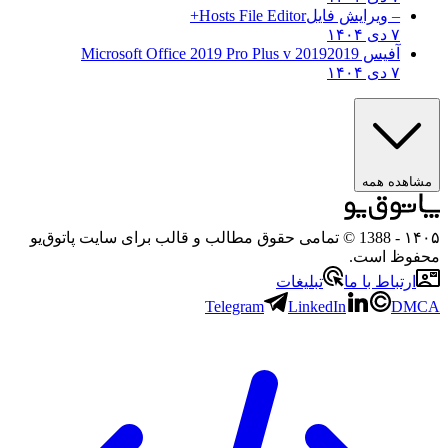
– ویرایش فایل
Hosts File Editor+
۷ دی ۱۴۰۴
آفیس 2019
2019 Microsoft Office 2019 Pro Plus v
۷ دی ۱۴۰۴
هده همه
۱
- 1388 © تمامی حقوق مطالب و قالب برای سایت پاتوق‌یو
وظ است.
رتباط با ما
تبلیغات
Telegram
LinkedIn
D