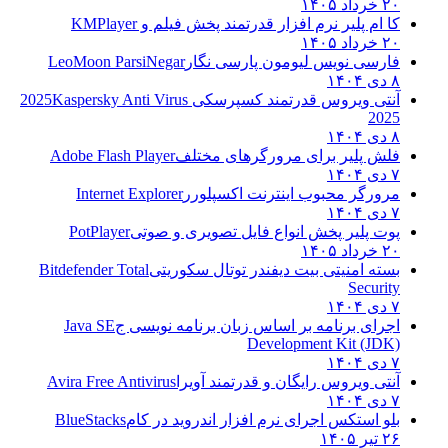
۲۰ خرداد ۱۴۰۵
کا ام پلیر نرم افزار قدرتمند پخش فیلم و
KMPlayer
۲۰ خرداد ۱۴۰۵
فارسی نویس لیومون پارسی نگار
LeoMoon ParsiNegar
۸ دی ۱۴۰۴
آنتی ویروس قدرتمند کسپرسکی 2025
Kaspersky Anti Virus
2025
۸ دی ۱۴۰۴
فلش پلیر برای مرورگرهای مختلف
Adobe Flash Player
۷ دی ۱۴۰۴
مرورگر محبوب اینترنت اکسپلورر
Internet Explorer
۷ دی ۱۴۰۴
پوت پلیر پخش انواع فایل تصویری و صوتی
PotPlayer
۲۰ خرداد ۱۴۰۵
بسته امنیتی بیت دیفندر توتال سکوریتی
Bitdefender Total
Security
۷ دی ۱۴۰۴
اجرای برنامه بر اساس زبان برنامه نویسی ج
Java SE
Development Kit (JDK)
۷ دی ۱۴۰۴
آنتی ویروس رایگان و قدرتمند آویرا
Avira Free Antivirus
۷ دی ۱۴۰۴
بلو استکس اجرای نرم افزار اندروید در کام
BlueStacks
۲۶ تیر ۱۴۰۵