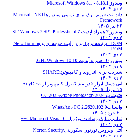
ویندوز 8.1
8.1 - Microsoft Windows 8.1
۷ دی ۱۴۰۴
دات نت فریم ورک برای تمامی ویندوزها
Microsoft .NET
Framework
۲۶ تیر ۱۴۰۵
ویندوز 7 همراه آپدیت 7 SP1
Windows 7 SP1 Professional
۷ دی ۱۴۰۴
ROM - برنامه نرو | ابزار رایت حرفه ای و
Nero Burning
ROM
۷ دی ۱۴۰۴
ویندوز 10 همراه آپدیت 10 22H2
Windows 10
۸ دی ۱۴۰۴
شیریت برای اندروید و کامپیوتر
SHAREit
۷ دی ۱۴۰۴
انی دسک ابزار قدرتمند کنترل کامپیوتر از
AnyDesk
۱۵ مرداد ۱۴۰۵
فتوشاپ CC 2025
Adobe Photoshop 2024
۷ دی ۱۴۰۴
واتساپ
WhatsApp PC 2.2620.102.0
۲۰ خرداد ۱۴۰۵
تمامی مایکروسافت ویژوال C
Microsoft Visual C++
۷ دی ۱۴۰۴
آنتی ویروس نورتون سکوریتی
Norton Security
۷ دی ۱۴۰۴