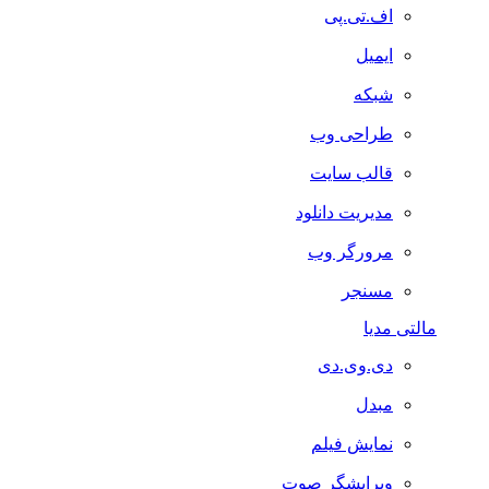
اف.تی.پی
ایمیل
شبکه
طراحی وب
قالب سایت
مدیریت دانلود
مرورگر وب
مسنجر
مالتی مدیا
دی.وی.دی
مبدل
نمایش فیلم
ویرایشگر صوت