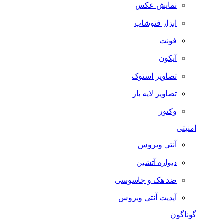
نمایش عکس
ابزار فتوشاپ
فونت
آیکون
تصاویر استوک
تصاویر لایه باز
وکتور
امنیتی
آنتی ویروس
دیواره آتشین
ضد هک و جاسوسی
آپدیت آنتی ویروس
گوناگون