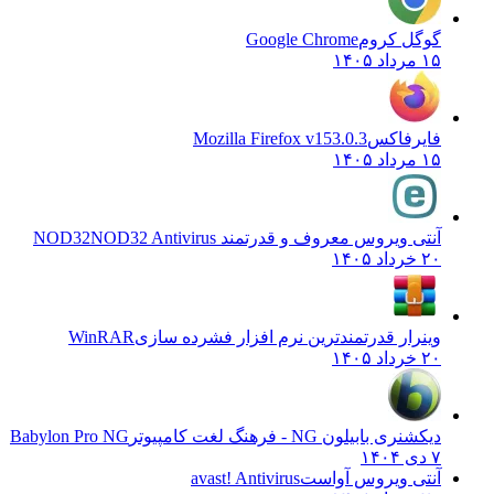
گوگل کروم
Google Chrome
۱۵ مرداد ۱۴۰۵
فایرفاکس
Mozilla Firefox v153.0.3
۱۵ مرداد ۱۴۰۵
آنتی ویروس معروف و قدرتمند NOD32
NOD32 Antivirus
۲۰ خرداد ۱۴۰۵
وینرار قدرتمندترین نرم افزار فشرده سازی
WinRAR
۲۰ خرداد ۱۴۰۵
دیکشنری بابیلون NG - فرهنگ لغت کامپیوتر
Babylon Pro NG
۷ دی ۱۴۰۴
آنتی ویروس آواست
avast! Antivirus