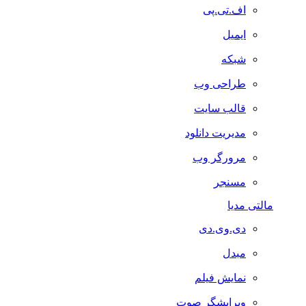
اف.تی.پی
ایمیل
شبکه
طراحی وب
قالب سایت
مدیریت دانلود
مرورگر وب
مسنجر
مالتی مدیا
دی.وی.دی
مبدل
نمایش فیلم
ویرایشگر صوت