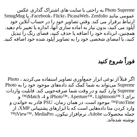
Photo Supreme به راحتی با سایت های اشتراک گذاری عکس
عمومی مانند Facebook، Flickr، PicasaWeb، Zenfolio، یا SmugMug
ارتباط برقرار می کند. وقتی تصاویر خود را در حساب آنلاین خود
آپلود می کنید، بدون نیاز به آماده سازی آنها، اندازه یا تغییر نام دهید.
همچنین، ابرداده خود را اضافه یا حذف کنید، فضای رنگ را تبدیل
کنید، یا امضای شخصی خود را به تصاویر آپلود شده خود اضافه کنید.
فوراً شروع کنید
اگر قبلاً از نوعی ابزار جمع‌آوری تصاویر استفاده می‌کردید ، Photo
Supreme می‌تواند به شما کمک کند داده‌های موجود خود را به Photo
Supreme وارد کنید و در وقت شما صرفه‌جویی کند. قابلیت واردات
برای iPhoto™، Aperture™، Lightroom™ 3 و 4، iMatch™ و
FotoTime™ موجود است. در همان زمان، PSU قادر به خواندن و
وارد کردن متا داده‌هایی است که با ابزارهای پشتیبانی XMP، از
جمله محصولات Adobe، نرم‌افزار نیکون، iView™، MediaPro™
نوشته شده‌اند.