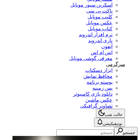
اسکرین سیور موبایل
پاکت پی سی
کلیپ موبایل
عکس موبایل
کتاب موبایل
نرم افزار اندروید
بازی اندروید
آیفون
اس ام اس
معرفی گوشی موبایل
سرگرمی
ابزار دسکتاپ
محافظ نمایش
پوسته برنامه
پس زمینه
دانلود بازی کامپیوتر
عکس ماشین
تصاویر گرافیکی
حالت شب
نوتیفیکیشن
جستجو