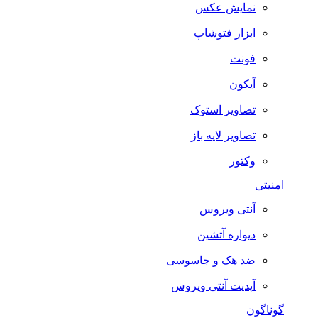
نمایش عکس
ابزار فتوشاپ
فونت
آیکون
تصاویر استوک
تصاویر لایه باز
وکتور
امنیتی
آنتی ویروس
دیواره آتشین
ضد هک و جاسوسی
آپدیت آنتی ویروس
گوناگون