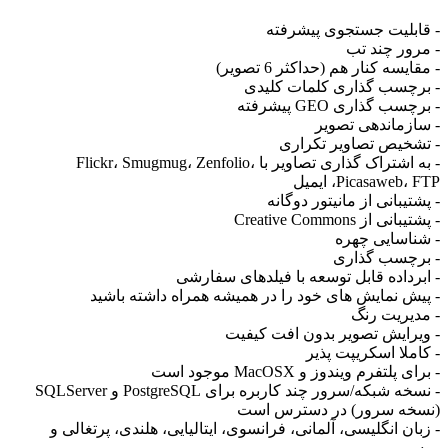
- قابلیت جستجوی پیشرفته
- مرور چند تب
- مقایسه کنار هم (حداکثر 6 تصویر)
- برچسب گذاری کلمات کلیدی
- برچسب گذاری GEO پیشرفته
- سازماندهی تصویر
- تشخیص تصاویر تکراری
- به اشتراک گذاری تصاویر با Flickr، Smugmug، Zenfolio،
Picasaweb، FTP، ایمیل
- پشتیبانی از مانیتور دوگانه
- پشتیبانی از Creative Commons
- شناسایی چهره
- برچسب گذاری
- ابرداده قابل توسعه با فیلدهای سفارشی
- پیش نمایش های خود را در همیشه همراه داشته باشید
- مدیریت رنگ
- ویرایش تصویر بدون افت کیفیت
- کاملا اسکریپت پذیر
- برای پلتفرم ویندوز و MacOSX موجود است
- نسخه شبکه/سرور چند کاربره برای PostgreSQL و SQLServer
(نسخه سرور) در دسترس است
- زبان انگلیسی، آلمانی، فرانسوی، ایتالیایی، هلندی، پرتغالی و
روسی