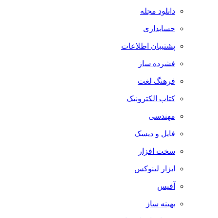
دانلود مجله
حسابداری
پشتیبان اطلاعات
فشرده ساز
فرهنگ لغت
کتاب الکترونیک
مهندسی
فایل و دیسک
سخت افزار
ابزار لینوکس
آفیس
بهینه ساز