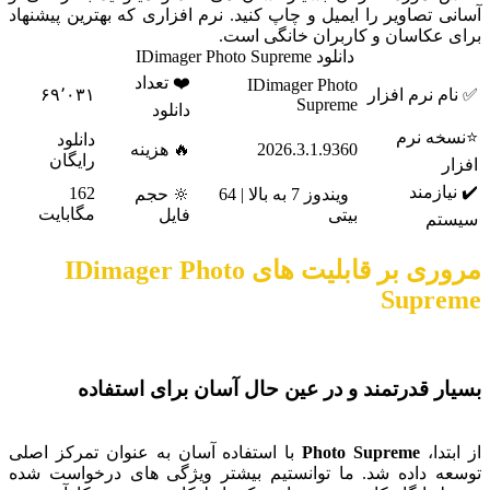
آسانی تصاویر را ایمیل و چاپ کنید. نرم افزاری که بهترین پیشنهاد
برای عکاسان و کاربران خانگی است.
دانلود IDimager Photo Supreme
❤️ تعداد
IDimager Photo
✅ نام نرم افزار
۶۹٬۰۳۱
Supreme
دانلود
⭐نسخه نرم
دانلود
2026.3.1.9360
🔥 هزینه
رایگان
افزار
✔️ نیازمند
162
ویندوز 7 به بالا | 64
🔆 حجم
مگابایت
بیتی
فایل
سیستم
مروری بر قابلیت های IDimager Photo
Supreme
بسیار قدرتمند و در عین حال آسان برای استفاده
از ابتدا،
Photo Supreme
با استفاده آسان به عنوان تمرکز اصلی
توسعه داده شد. ما توانستیم بیشتر ویژگی های درخواست شده