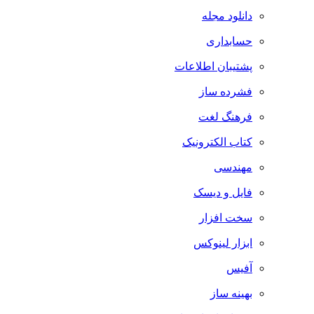
دانلود مجله
حسابداری
پشتیبان اطلاعات
فشرده ساز
فرهنگ لغت
کتاب الکترونیک
مهندسی
فایل و دیسک
سخت افزار
ابزار لینوکس
آفیس
بهینه ساز