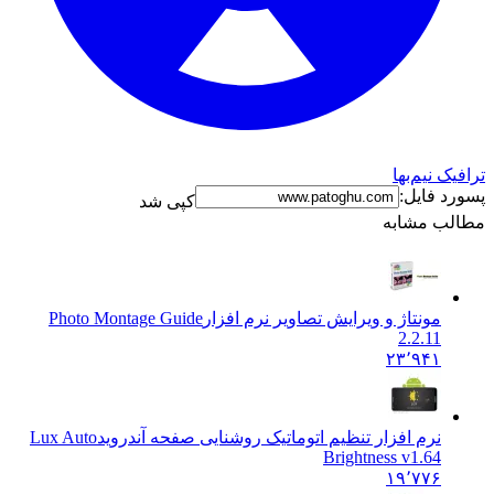
 نیم‌بها
 فایل:
کپی شد
ب مشابه
مونتاژ و ویرایش تصاویر نرم افزار
Photo Montage Guide
2.2.11
۲۳٬۹۴۱
نرم افزار تنظیم اتوماتیک روشنایی صفحه آندروید
Lux Auto
Brightness v1.64
۱۹٬۷۷۶