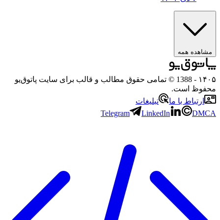
ده همه
- 1388 © تمامی حقوق مطالب و قالب برای سایت پاتوق‌یو
ظ است.
تباط با ما
تبلیغات
Telegram
LinkedIn
D