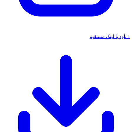
د با لینک مستقیم