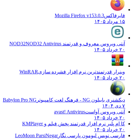
فایرفاکس
Mozilla Firefox v153.0.3
۱۵ مرداد ۱۴۰۵
آنتی ویروس معروف و قدرتمند NOD32
NOD32 Antivirus
۲۰ خرداد ۱۴۰۵
وینرار قدرتمندترین نرم افزار فشرده سازی
WinRAR
۲۰ خرداد ۱۴۰۵
دیکشنری بابیلون NG - فرهنگ لغت کامپیوتر
Babylon Pro NG
۷ دی ۱۴۰۴
آنتی ویروس آواست
avast! Antivirus
۲۰ خرداد ۱۴۰۵
کا ام پلیر نرم افزار قدرتمند پخش فیلم و
KMPlayer
۲۰ خرداد ۱۴۰۵
فارسی نویس لیومون پارسی نگار
LeoMoon ParsiNegar