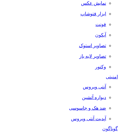
نمایش عکس
ابزار فتوشاپ
فونت
آیکون
تصاویر استوک
تصاویر لایه باز
وکتور
امنیتی
آنتی ویروس
دیواره آتشین
ضد هک و جاسوسی
آپدیت آنتی ویروس
گوناگون