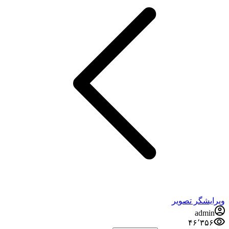
شگر تصویر
adm
۴۶٬۳