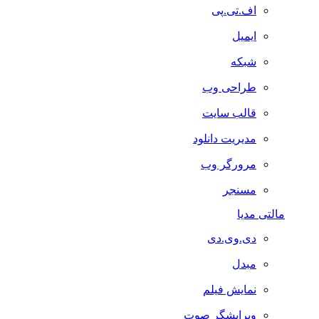
اف.تی.پی
ایمیل
شبکه
طراحی وب
قالب سایت
مدیریت دانلود
مرورگر وب
مسنجر
مالتی مدیا
دی.وی.دی
مبدل
نمایش فیلم
ویرایشگر صوت