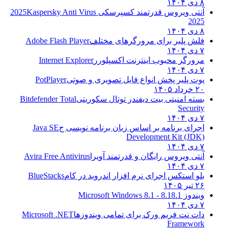
۸ دی ۱۴۰۴
آنتی ویروس قدرتمند کسپرسکی 2025
Kaspersky Anti Virus
2025
۸ دی ۱۴۰۴
فلش پلیر برای مرورگرهای مختلف
Adobe Flash Player
۷ دی ۱۴۰۴
مرورگر محبوب اینترنت اکسپلورر
Internet Explorer
۷ دی ۱۴۰۴
پوت پلیر پخش انواع فایل تصویری و صوتی
PotPlayer
۲۰ خرداد ۱۴۰۵
بسته امنیتی بیت دیفندر توتال سکوریتی
Bitdefender Total
Security
۷ دی ۱۴۰۴
اجرای برنامه بر اساس زبان برنامه نویسی ج
Java SE
Development Kit (JDK)
۷ دی ۱۴۰۴
آنتی ویروس رایگان و قدرتمند آویرا
Avira Free Antivirus
۷ دی ۱۴۰۴
بلو استکس اجرای نرم افزار اندروید در کام
BlueStacks
۲۶ تیر ۱۴۰۵
ویندوز 8.1
8.1 - Microsoft Windows 8.1
۷ دی ۱۴۰۴
دات نت فریم ورک برای تمامی ویندوزها
Microsoft .NET
Framework