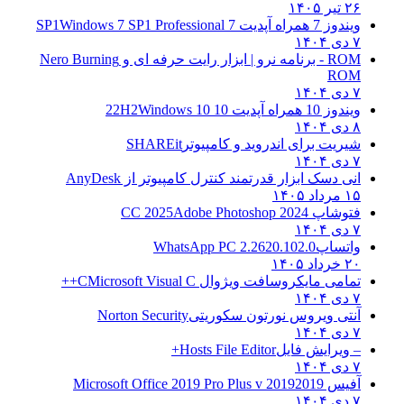
۲۶ تیر ۱۴۰۵
ویندوز 7 همراه آپدیت 7 SP1
Windows 7 SP1 Professional
۷ دی ۱۴۰۴
ROM - برنامه نرو | ابزار رایت حرفه ای و
Nero Burning
ROM
۷ دی ۱۴۰۴
ویندوز 10 همراه آپدیت 10 22H2
Windows 10
۸ دی ۱۴۰۴
شیریت برای اندروید و کامپیوتر
SHAREit
۷ دی ۱۴۰۴
انی دسک ابزار قدرتمند کنترل کامپیوتر از
AnyDesk
۱۵ مرداد ۱۴۰۵
فتوشاپ CC 2025
Adobe Photoshop 2024
۷ دی ۱۴۰۴
واتساپ
WhatsApp PC 2.2620.102.0
۲۰ خرداد ۱۴۰۵
تمامی مایکروسافت ویژوال C
Microsoft Visual C++
۷ دی ۱۴۰۴
آنتی ویروس نورتون سکوریتی
Norton Security
۷ دی ۱۴۰۴
– ویرایش فایل
Hosts File Editor+
۷ دی ۱۴۰۴
آفیس 2019
2019 Microsoft Office 2019 Pro Plus v
۷ دی ۱۴۰۴