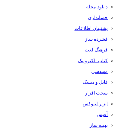
دانلود مجله
حسابداری
پشتیبان اطلاعات
فشرده ساز
فرهنگ لغت
کتاب الکترونیک
مهندسی
فایل و دیسک
سخت افزار
ابزار لینوکس
آفیس
بهینه ساز