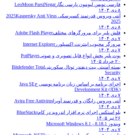
فارسی نویس لیومون پارسی نگار
LeoMoon ParsiNegar
۸ دی ۱۴۰۴
آنتی ویروس قدرتمند کسپرسکی 2025
Kaspersky Anti Virus
2025
۸ دی ۱۴۰۴
فلش پلیر برای مرورگرهای مختلف
Adobe Flash Player
۷ دی ۱۴۰۴
مرورگر محبوب اینترنت اکسپلورر
Internet Explorer
۷ دی ۱۴۰۴
پوت پلیر پخش انواع فایل تصویری و صوتی
PotPlayer
۲۰ خرداد ۱۴۰۵
بسته امنیتی بیت دیفندر توتال سکوریتی
Bitdefender Total
Security
۷ دی ۱۴۰۴
اجرای برنامه بر اساس زبان برنامه نویسی ج
Java SE
Development Kit (JDK)
۷ دی ۱۴۰۴
آنتی ویروس رایگان و قدرتمند آویرا
Avira Free Antivirus
۷ دی ۱۴۰۴
بلو استکس اجرای نرم افزار اندروید در کام
BlueStacks
۲۶ تیر ۱۴۰۵
ویندوز 8.1
8.1 - Microsoft Windows 8.1
۷ دی ۱۴۰۴