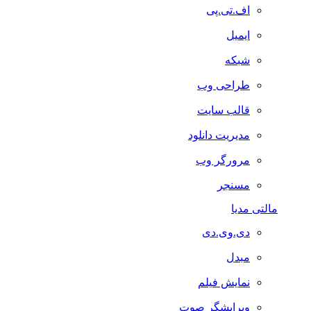
اف.تی.پی
ایمیل
شبکه
طراحی وب
قالب سایت
مدیریت دانلود
مرورگر وب
مسنجر
مالتی مدیا
دی.وی.دی
مبدل
نمایش فیلم
ویرایشگر صوت