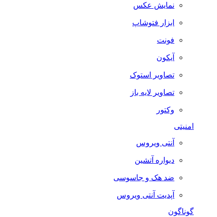
نمایش عکس
ابزار فتوشاپ
فونت
آیکون
تصاویر استوک
تصاویر لایه باز
وکتور
امنیتی
آنتی ویروس
دیواره آتشین
ضد هک و جاسوسی
آپدیت آنتی ویروس
گوناگون