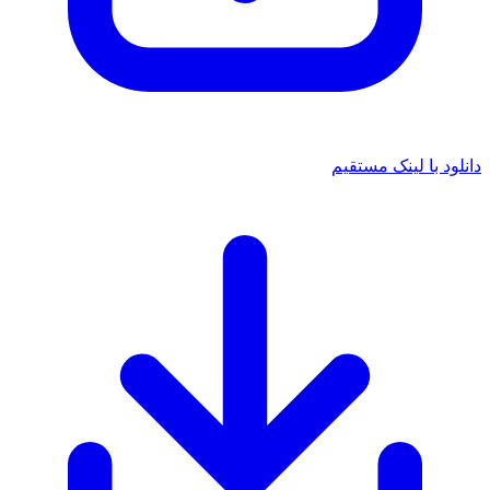
د با لینک مستقیم