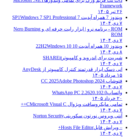
دات نت فریم ورک برای تمامی ویندوزها
Microsoft .NET
Framework
۲۶ تیر ۱۴۰۵
ویندوز 7 همراه آپدیت 7 SP1
Windows 7 SP1 Professional
۷ دی ۱۴۰۴
ROM - برنامه نرو | ابزار رایت حرفه ای و
Nero Burning
ROM
۷ دی ۱۴۰۴
ویندوز 10 همراه آپدیت 10 22H2
Windows 10
۸ دی ۱۴۰۴
شیریت برای اندروید و کامپیوتر
SHAREit
۷ دی ۱۴۰۴
انی دسک ابزار قدرتمند کنترل کامپیوتر از
AnyDesk
۱۵ مرداد ۱۴۰۵
فتوشاپ CC 2025
Adobe Photoshop 2024
۷ دی ۱۴۰۴
واتساپ
WhatsApp PC 2.2620.102.0
۲۰ خرداد ۱۴۰۵
تمامی مایکروسافت ویژوال C
Microsoft Visual C++
۷ دی ۱۴۰۴
آنتی ویروس نورتون سکوریتی
Norton Security
۷ دی ۱۴۰۴
– ویرایش فایل
Hosts File Editor+
۷ دی ۱۴۰۴