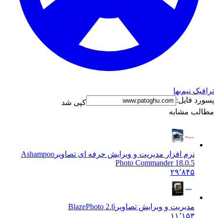
ک نیم‌بها
د فایل:
کپی شد
ب مشابه
نرم افزار مدیریت و ویرایش حرفه ای تصاویر
Ashampoo
Photo Commander 18.0.5
۲۹٬۸۴۵
مدیریت و ویرایش تصاویر
BlazePhoto 2.6
۱۱٬۱۵۳