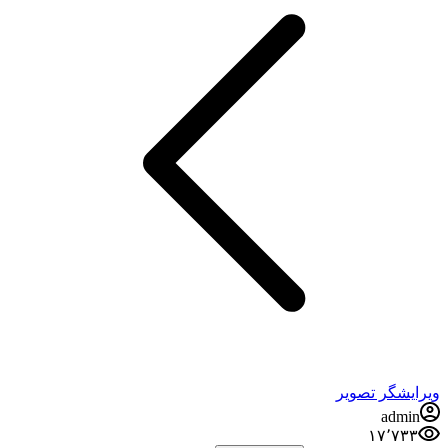
یشگر تصویر
admi
۱۷٬۷۳