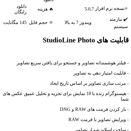
دانلود
ه نرم افزار
5.0.7
🔥 هزینه
رایگان
یازمند
ویندوز 7 به بالا
🔆 حجم فایل
145 مگابایت
تم
های StudioLine Photo
لتر هوشمندانه تصاویر و جستجو برای یافتن سریع تصاویر
لیت امتیاز دهی به تصاویر
تب سازی تصاویر بر اساس تاریخ ایجاد
- هیستوگرام زنده با 18 نمایش برای تجزیه و تحلیل عمیق عکس های
کردن فرمت های RAW و DNG
ایش تصاویر با فرمت RAW
خت اسلاید شو از تصاویر