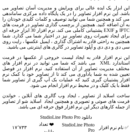
ابزار یک ایده عالی برای ویرایش و مدیریت آسان تصاویر می
. این نرم افزار تصاویر را در یک پایگاه داده مرکزی ساماندهی
ند و همچنین شما می توانید توصیف و کلمات کلیدی خودتان را
ن اضافه کنید. همچنین از برچسب گذاری تصاویر در فرمت های
IPTC و EXIF پشتیبانی کاملی می کند. نرم افزار 30 ابزار حرفه ای
 ایجاد تغییرات روی تصاویر نیز در اختیار شما می گذارد. شما
ین به راحتی قادر به اشتراک گذاری ، ایمیل عکسها ، رایت روی
ی و دی دی و آپلود تصاویر در گالری های اینترنتی می باشید.
نرم افزار قادر به ایجاد لیست خروجی از عکسها در فرمت
استاندارد XML می باشد که شما می توانید در نرم افزار های
ف مدیریت تصاویر از آن استفاده کنید. نرم افزار در فوصل
ن شده به شما یادآوری می کند تا از تصاویر خود با کمک نرم
ر پشتیبان گیری کنید که عملیات بک آپ گیری از تصاویر شما
با یک کلیک و در محیط نرم افزار انجام می شود.
 اسلاید از تصاویر ، ایجاد وب گالری های آنلاین ، خواندن
 های صوتی و تصویری و همچنین ایجاد اسلاید شو از تصاویر
مله کارهای دیگر این نرم افزار فوق حرفه ای می باشد.
دانلود StudioLine Photo Pro
❤️ تعداد
StudioLine Photo
م نرم افزار
۱۷٬۷۳۳
Pro
دانلود