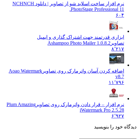
رم افزار ساخت اسلاید شو از تصاویر | دانلود NCH
NCH
PhotoStage Professional 11
۶۰
بزاری قدرتمند جهت اشتراک گذاری و ایمیل
صاویر
Ashampoo Photo Mailer 1.0.8.2
۸٬۲۱
ضافه کردن آسان واترمارک روی تصاویر
Aoao Watermark
v8.
۱۱٬۷۹
رم افزار – قرار دادن واترمارک روی تصاویر
Plum Amazing
iWatermark Pro 2.5.2
۶٬۹۲
خود را بنویسید