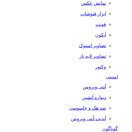
نمایش عکس
ابزار فتوشاپ
فونت
آیکون
تصاویر استوک
تصاویر لایه باز
وکتور
منیتی
آنتی ویروس
دیواره آتشین
ضد هک و جاسوسی
آپدیت آنتی ویروس
وناگون