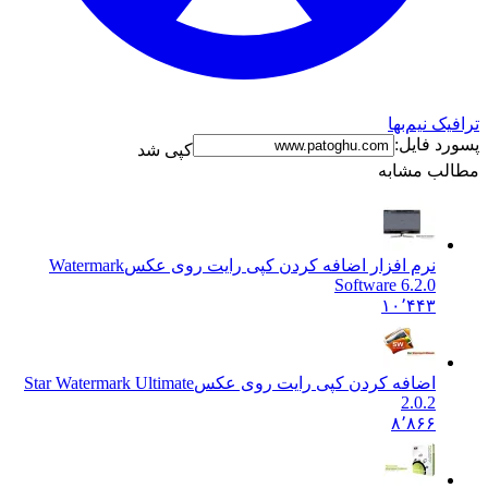
نیم‌بها
فایل:
کپی شد
 مشابه
رم افزار اضافه کردن کپی رایت روی عکس
Watermark
Software 6.2.
۱۰٬۴۴
ضافه کردن کپی رایت روی عکس
Star Watermark Ultimate
2.0.
۸٬۸۶