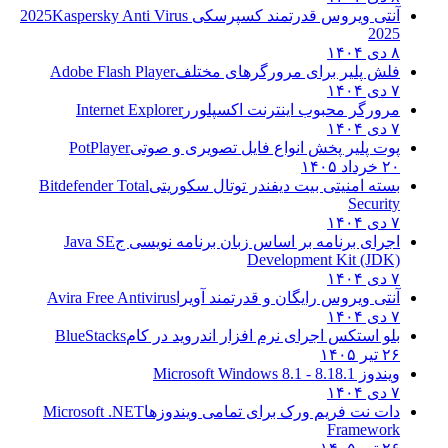
نتی ویروس قدرتمند کسپرسکی 2025
Kaspersky Anti Virus
202
دی ۱۴۰۴
لش پلیر برای مرورگرهای مختلف
Adobe Flash Player
دی ۱۴۰۴
رورگر محبوب اینترنت اکسپلورر
Internet Explorer
دی ۱۴۰۴
وت پلیر پخش انواع فایل تصویری و صوتی
PotPlayer
 خرداد ۱۴۰۵
سته امنیتی بیت دیفندر توتال سکوریتی
Bitdefender Total
Securit
دی ۱۴۰۴
جرای برنامه بر اساس زبان برنامه نویسی ج
Java SE
Development Kit (JDK
دی ۱۴۰۴
نتی ویروس رایگان و قدرتمند آویرا
Avira Free Antivirus
دی ۱۴۰۴
لو استکس اجرای نرم افزار اندروید در کام
BlueStacks
 تیر ۱۴۰۵
یندوز 8.1
8.1 - Microsoft Windows 8.1
دی ۱۴۰۴
ات نت فریم ورک برای تمامی ویندوزها
Microsoft .NET
Framewor