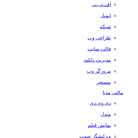
اف.تی.پی
ایمیل
شبکه
طراحی وب
قالب سایت
مدیریت دانلود
مرورگر وب
مسنجر
التی مدیا
دی.وی.دی
مبدل
نمایش فیلم
ویرایشگر صوت