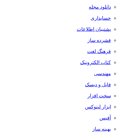
دانلود مجله
حسابداری
پشتیبان اطلاعات
فشرده ساز
فرهنگ لغت
کتاب الکترونیک
مهندسی
فایل و دیسک
سخت افزار
ابزار لینوکس
آفیس
بهینه ساز