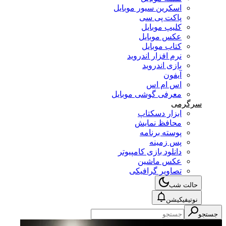
اسکرین سیور موبایل
پاکت پی سی
کلیپ موبایل
عکس موبایل
کتاب موبایل
نرم افزار اندروید
بازی اندروید
آیفون
اس ام اس
معرفی گوشی موبایل
رگرمی
ابزار دسکتاپ
محافظ نمایش
پوسته برنامه
پس زمینه
دانلود بازی کامپیوتر
عکس ماشین
تصاویر گرافیکی
حالت شب
نوتیفیکیشن