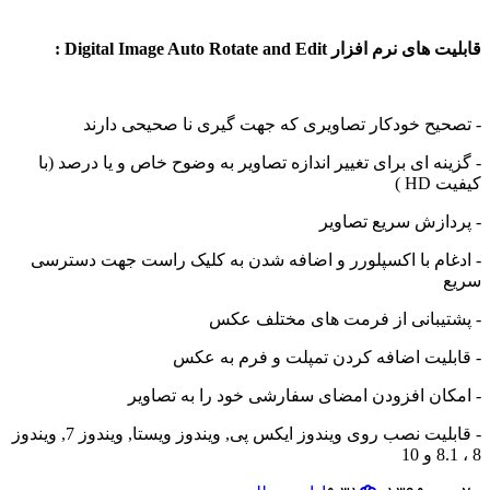
م افزار Digital Image Auto Rotate and Edit :
یح خودکار تصاویری که جهت گیری نا صحیحی دارند
نه ای برای تغییر اندازه تصاویر به وضوح خاص و یا درصد (با
H )
ازش سریع تصاویر
ام با اکسپلورر و اضافه شدن به کلیک راست جهت دسترسی
یبانی از فرمت های مختلف عکس
لیت اضافه کردن تمپلت و فرم به عکس
ان افزودن امضای سفارشی خود را به تصاویر
- قابلیت نصب روی ویندوز ایکس پی, ویندوز ویستا, ویندوز 7, ویندوز