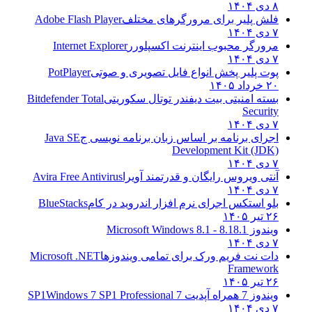
۸ دی ۱۴۰۴
فلش پلیر برای مرورگرهای مختلف
Adobe Flash Player
۷ دی ۱۴۰۴
مرورگر محبوب اینترنت اکسپلورر
Internet Explorer
۷ دی ۱۴۰۴
پوت پلیر پخش انواع فایل تصویری و صوتی
PotPlayer
۲۰ خرداد ۱۴۰۵
بسته امنیتی بیت دیفندر توتال سکوریتی
Bitdefender Total
Security
۷ دی ۱۴۰۴
اجرای برنامه بر اساس زبان برنامه نویسی ج
Java SE
Development Kit (JDK)
۷ دی ۱۴۰۴
آنتی ویروس رایگان و قدرتمند آویرا
Avira Free Antivirus
۷ دی ۱۴۰۴
بلو استکس اجرای نرم افزار اندروید در کام
BlueStacks
۲۶ تیر ۱۴۰۵
ویندوز 8.1
8.1 - Microsoft Windows 8.1
۷ دی ۱۴۰۴
دات نت فریم ورک برای تمامی ویندوزها
Microsoft .NET
Framework
۲۶ تیر ۱۴۰۵
ویندوز 7 همراه آپدیت 7 SP1
Windows 7 SP1 Professional
۷ دی ۱۴۰۴