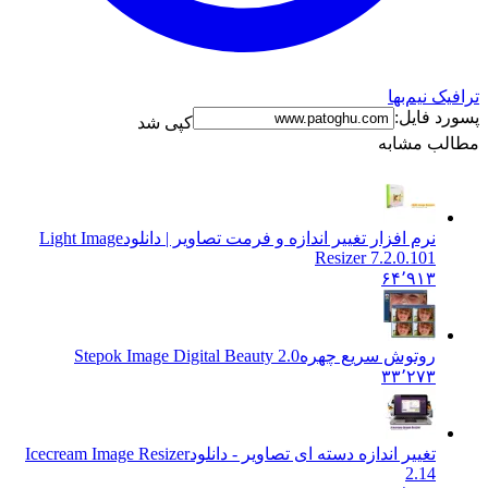
 نیم‌بها
 فایل:
کپی شد
ب مشابه
نرم افزار تغییر اندازه و فرمت تصاویر | دانلود
Light Image
Resizer 7.2.0.101
۶۴٬۹۱۳
روتوش سريع چهره
Stepok Image Digital Beauty 2.0
۳۳٬۲۷۳
تغییر اندازه دسته ای تصاویر - دانلود
Icecream Image Resizer
2.14