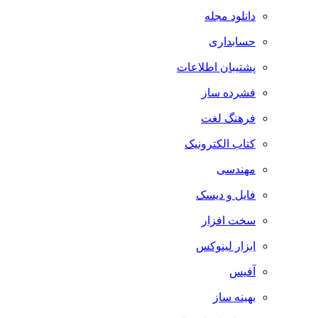
دانلود مجله
حسابداری
پشتیبان اطلاعات
فشرده ساز
فرهنگ لغت
کتاب الکترونیک
مهندسی
فایل و دیسک
سخت افزار
ابزار لینوکس
آفیس
بهینه ساز