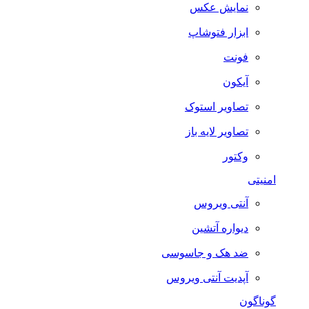
نمایش عکس
ابزار فتوشاپ
فونت
آیکون
تصاویر استوک
تصاویر لایه باز
وکتور
امنیتی
آنتی ویروس
دیواره آتشین
ضد هک و جاسوسی
آپدیت آنتی ویروس
گوناگون