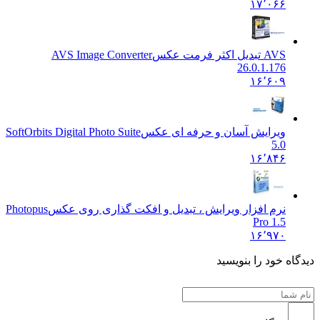
۱۷٬۰۶۶
AVS تبدیل اکثر فرمت عکس
AVS Image Converter
26.0.1.176
۱۶٬۶۰۹
ویرایش آسان و حرفه ای عکس
SoftOrbits Digital Photo Suite
5.0
۱۶٬۸۴۶
نرم افزار ویرایش ، تبدیل و افکت گذاری روی عکس
Photopus
Pro 1.5
۱۶٬۹۷۰
ه خود را بنویسید