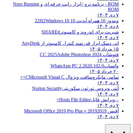
ROM - برنامه نرو | ابزار رایت حرفه ای و
Nero Burning
ROM
۷ دی ۱۴۰۴
ویندوز 10 همراه آپدیت 10 22H2
Windows 10
۸ دی ۱۴۰۴
شیریت برای اندروید و کامپیوتر
SHAREit
۷ دی ۱۴۰۴
انی دسک ابزار قدرتمند کنترل کامپیوتر از
AnyDesk
۱۵ مرداد ۱۴۰۵
فتوشاپ CC 2025
Adobe Photoshop 2024
۷ دی ۱۴۰۴
واتساپ
WhatsApp PC 2.2620.102.0
۲۰ خرداد ۱۴۰۵
تمامی مایکروسافت ویژوال C
Microsoft Visual C++
۷ دی ۱۴۰۴
آنتی ویروس نورتون سکوریتی
Norton Security
۷ دی ۱۴۰۴
– ویرایش فایل
Hosts File Editor+
۷ دی ۱۴۰۴
آفیس 2019
2019 Microsoft Office 2019 Pro Plus v
۷ دی ۱۴۰۴