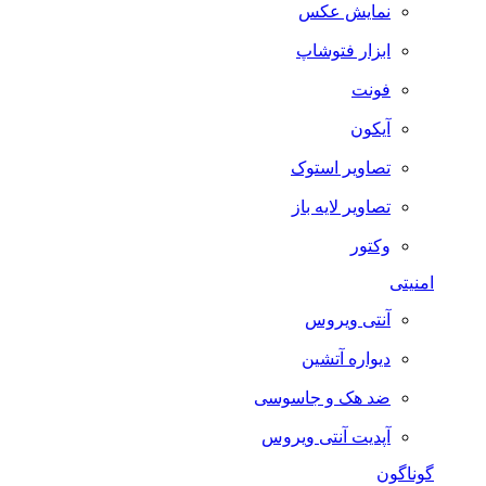
نمایش عکس
ابزار فتوشاپ
فونت
آیکون
تصاویر استوک
تصاویر لایه باز
وکتور
امنیتی
آنتی ویروس
دیواره آتشین
ضد هک و جاسوسی
آپدیت آنتی ویروس
گوناگون