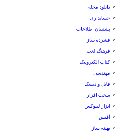
دانلود مجله
حسابداری
پشتیبان اطلاعات
فشرده ساز
فرهنگ لغت
کتاب الکترونیک
مهندسی
فایل و دیسک
سخت افزار
ابزار لینوکس
آفیس
بهینه ساز