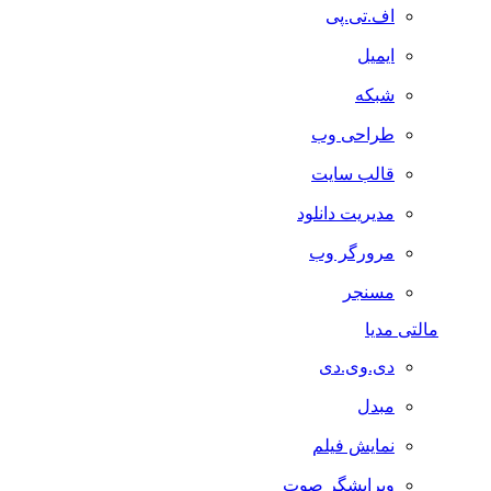
اف.تی.پی
ایمیل
شبکه
طراحی وب
قالب سایت
مدیریت دانلود
مرورگر وب
مسنجر
مالتی مدیا
دی.وی.دی
مبدل
نمایش فیلم
ویرایشگر صوت