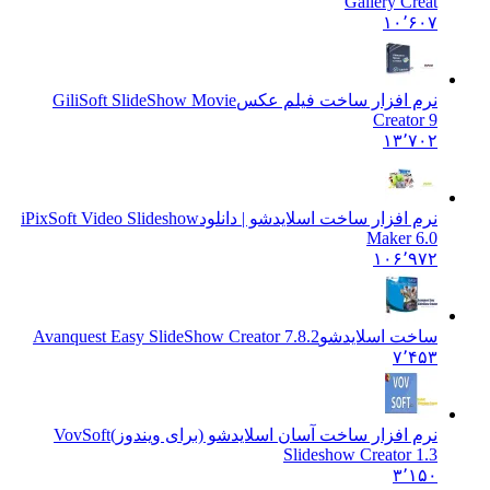
Gallery Creat
۱۰٬۶۰۷
نرم افزار ساخت فیلم عکس
GiliSoft SlideShow Movie
Creator 9
۱۳٬۷۰۲
نرم افزار ساخت اسلایدشو | دانلود
iPixSoft Video Slideshow
Maker 6.0
۱۰۶٬۹۷۲
ساخت اسلایدشو
Avanquest Easy SlideShow Creator 7.8.2
۷٬۴۵۳
نرم افزار ساخت آسان اسلایدشو (برای ویندوز)
VovSoft
Slideshow Creator 1.3
۳٬۱۵۰