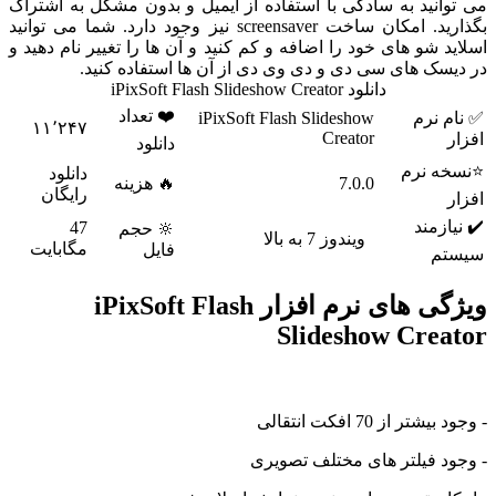
نید به سادگی با استفاده از ایمیل و بدون مشکل به اشتراک
بگذارید. امکان ساخت screensaver نیز وجود دارد. شما می توانید
 شو های خود را اضافه و کم کنید و آن ها را تغییر نام دهید و
ک های سی دی و دی وی دی از آن ها استفاده کنید.
دانلود iPixSoft Flash Slideshow Creator
❤️ تعداد
 نرم
iPixSoft Flash Slideshow
۱۱٬۲۴۷
Creator
دانلود
 نرم
دانلود
7.0.0
🔥 هزینه
رایگان
زمند
47
🔆 حجم
ویندوز 7 به بالا
مگابایت
فایل
م
ویژگی های نرم افزار iPixSoft Flash
Slideshow Cre
 از 70 افکت انتقالی
 فیلتر های مختلف تصویری