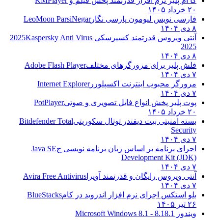
کا ام پلیر نرم افزار قدرتمند پخش فیلم و
KMPlayer
۲۰ خرداد ۱۴۰۵
فارسی نویس لیومون پارسی نگار
LeoMoon ParsiNegar
۸ دی ۱۴۰۴
آنتی ویروس قدرتمند کسپرسکی 2025
Kaspersky Anti Virus
2025
۸ دی ۱۴۰۴
فلش پلیر برای مرورگرهای مختلف
Adobe Flash Player
۷ دی ۱۴۰۴
مرورگر محبوب اینترنت اکسپلورر
Internet Explorer
۷ دی ۱۴۰۴
پوت پلیر پخش انواع فایل تصویری و صوتی
PotPlayer
۲۰ خرداد ۱۴۰۵
بسته امنیتی بیت دیفندر توتال سکوریتی
Bitdefender Total
Security
۷ دی ۱۴۰۴
اجرای برنامه بر اساس زبان برنامه نویسی ج
Java SE
Development Kit (JDK)
۷ دی ۱۴۰۴
آنتی ویروس رایگان و قدرتمند آویرا
Avira Free Antivirus
۷ دی ۱۴۰۴
بلو استکس اجرای نرم افزار اندروید در کام
BlueStacks
۲۶ تیر ۱۴۰۵
ویندوز 8.1
8.1 - Microsoft Windows 8.1