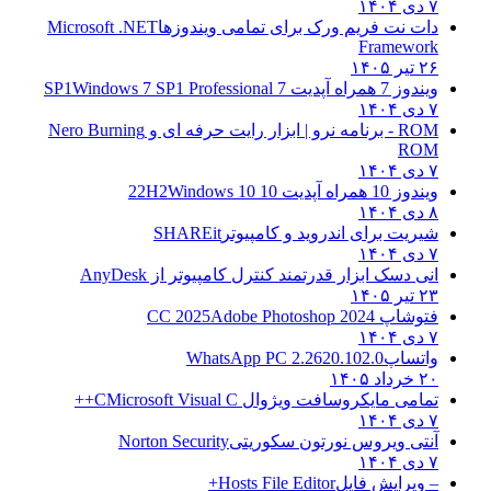
۷ دی ۱۴۰۴
دات نت فریم ورک برای تمامی ویندوزها
Microsoft .NET
Framework
۲۶ تیر ۱۴۰۵
ویندوز 7 همراه آپدیت 7 SP1
Windows 7 SP1 Professional
۷ دی ۱۴۰۴
ROM - برنامه نرو | ابزار رایت حرفه ای و
Nero Burning
ROM
۷ دی ۱۴۰۴
ویندوز 10 همراه آپدیت 10 22H2
Windows 10
۸ دی ۱۴۰۴
شیریت برای اندروید و کامپیوتر
SHAREit
۷ دی ۱۴۰۴
انی دسک ابزار قدرتمند کنترل کامپیوتر از
AnyDesk
۲۳ تیر ۱۴۰۵
فتوشاپ CC 2025
Adobe Photoshop 2024
۷ دی ۱۴۰۴
واتساپ
WhatsApp PC 2.2620.102.0
۲۰ خرداد ۱۴۰۵
تمامی مایکروسافت ویژوال C
Microsoft Visual C++
۷ دی ۱۴۰۴
آنتی ویروس نورتون سکوریتی
Norton Security
۷ دی ۱۴۰۴
– ویرایش فایل
Hosts File Editor+