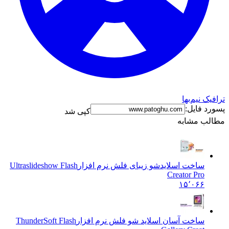
نیم‌بها
فایل:
کپی شد
 مشابه
ساخت اسلایدشو زیبای فلش نرم افزار
Ultraslideshow Flash
Creator Pro
۱۵٬۰۶۶
ساخت آسان اسلاید شو فلش نرم افزار
ThunderSoft Flash