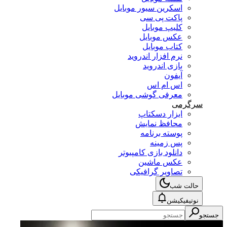
اسکرین سیور موبایل
پاکت پی سی
کلیپ موبایل
عکس موبایل
کتاب موبایل
نرم افزار اندروید
بازی اندروید
آیفون
اس ام اس
معرفی گوشی موبایل
سرگرمی
ابزار دسکتاپ
محافظ نمایش
پوسته برنامه
پس زمینه
دانلود بازی کامپیوتر
عکس ماشین
تصاویر گرافیکی
حالت شب
نوتیفیکیشن
جستجو