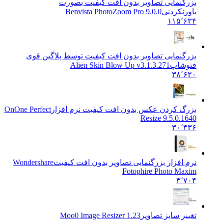
بزرگنمایی تصاویر بدون افت کیفیت بصورت
باورنکردنی
Benvista PhotoZoom Pro 9.0.0
۱۱۵٬۶۳۴
بزرگنمایی تصاویر بدون افت کیفیت توسط پلاگین قوی
فتوشاپ
Alien Skin Blow Up v3.1.3.271
۳۸٬۶۲۰
بزرگ کردن عکس بدون افت کیفیت نرم افزار
OnOne Perfect
Resize 9.5.0.1640
۳۰٬۳۳۶
نرم افزار بزرگنمایی تصاویر بدون افت کیفیت
Wondershare
Fotophire Photo Maxim
۳٬۷۰۴
تغییر سایز تصاویر
Moo0 Image Resizer 1.23