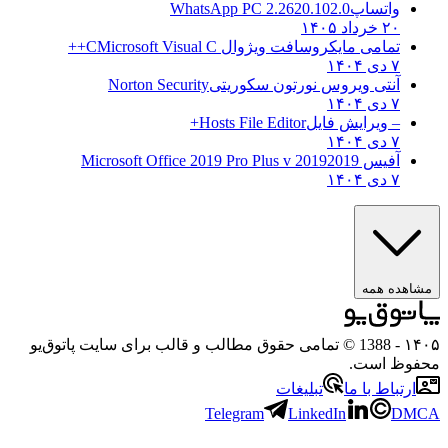
واتساپ
WhatsApp PC 2.2620.102.0
۲۰ خرداد ۱۴۰۵
تمامی مایکروسافت ویژوال C
Microsoft Visual C++
۷ دی ۱۴۰۴
آنتی ویروس نورتون سکوریتی
Norton Security
۷ دی ۱۴۰۴
– ویرایش فایل
Hosts File Editor+
۷ دی ۱۴۰۴
آفیس 2019
2019 Microsoft Office 2019 Pro Plus v
۷ دی ۱۴۰۴
مشاهده همه
۱۴۰۵
- 1388 © تمامی حقوق مطالب و قالب برای سایت پاتوق‌یو
محفوظ است.
ارتباط با ما
تبلیغات
Telegram
LinkedIn
DMCA