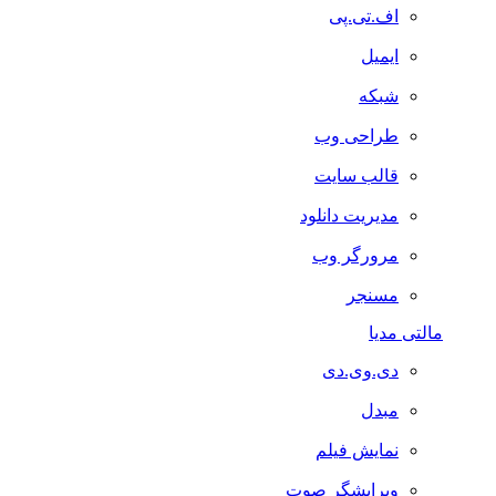
اف.تی.پی
ایمیل
شبکه
طراحی وب
قالب سایت
مدیریت دانلود
مرورگر وب
مسنجر
مالتی مدیا
دی.وی.دی
مبدل
نمایش فیلم
ویرایشگر صوت