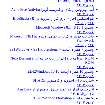
Development Kit (JDK)
۷ دی ۱۴۰۴
آنتی ویروس رایگان و قدرتمند آویرا
Avira Free Antivirus
۷ دی ۱۴۰۴
بلو استکس اجرای نرم افزار اندروید در کام
BlueStacks
۲۶ تیر ۱۴۰۵
ویندوز 8.1
8.1 - Microsoft Windows 8.1
۷ دی ۱۴۰۴
دات نت فریم ورک برای تمامی ویندوزها
Microsoft .NET
Framework
۲۶ تیر ۱۴۰۵
ویندوز 7 همراه آپدیت 7 SP1
Windows 7 SP1 Professional
۷ دی ۱۴۰۴
ROM - برنامه نرو | ابزار رایت حرفه ای و
Nero Burning
ROM
۷ دی ۱۴۰۴
ویندوز 10 همراه آپدیت 10 22H2
Windows 10
۸ دی ۱۴۰۴
شیریت برای اندروید و کامپیوتر
SHAREit
۷ دی ۱۴۰۴
انی دسک ابزار قدرتمند کنترل کامپیوتر از
AnyDesk
۱۵ مرداد ۱۴۰۵
فتوشاپ CC 2025
Adobe Photoshop 2024
۷ دی ۱۴۰۴