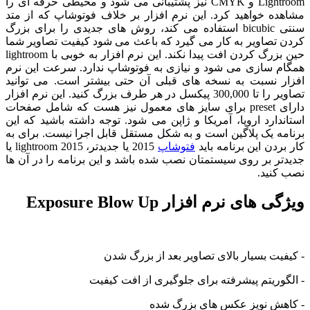
Lightroom و CMYK نیز پشتیبانی می شود و محیطی حرفه ای را
مشاهده خواهید کرد. این نرم افزار بر خلاف فوتوشاپ که از متد
سنتی bicubic استفاده می کند، روش های جدیدی را برای بزرگ
کردن تصاویر به کار می گیرد که باعث می شود کیفیت تصاویر شما
حین بزرگ کردن افت پیدا نکند. این نرم افزار به خوبی با lightroom
همگام سازی می شود و نیازی به فوتوشاپ ندارد. سرعت این نرم
افزار نسبت به نسخه های قبلی آن حتی بیشتر است. می توانید
تصاویر را تا 300,000 پیکسل در هر طرف بزرگ کنید. این نرم افزار
دارای preset برای سایز های معمول نیز هست که شامل صفحات
استاندارد اروپا، آمریکا و ژاپن می شود. توجه داشته باشید که این
برنامه یک پلاگین است و به شکل مستقل قابل اجرا نیست. برای به
کار بردن این برنامه باید
فتوشاپ
2015 یا جدیدتر، lightroom 2015 یا
جدیدتر بر روی سیستمتان نصب شده باشد و این برنامه را در آن ها
نصب کنید.
ویژگی های نرم افزار Exposure Blow Up
- کیفیت بسیار بالای تصاویر بعد از بزرگ شدن
- الگوریتم پیشرفته برای جلوگیری از افت کیفیت
- کاهش نویز عکس های بزرگ شده