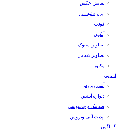
نمایش عکس
ابزار فتوشاپ
فونت
آیکون
تصاویر استوک
تصاویر لایه باز
وکتور
امنیتی
آنتی ویروس
دیواره آتشین
ضد هک و جاسوسی
آپدیت آنتی ویروس
گوناگون