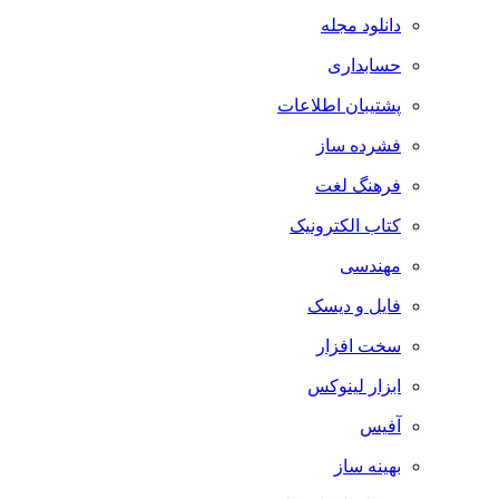
دانلود مجله
حسابداری
پشتیبان اطلاعات
فشرده ساز
فرهنگ لغت
کتاب الکترونیک
مهندسی
فایل و دیسک
سخت افزار
ابزار لینوکس
آفیس
بهینه ساز