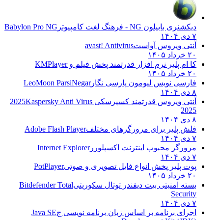
دیکشنری بابیلون NG - فرهنگ لغت کامپیوتر
Babylon Pro NG
۷ دی ۱۴۰۴
آنتی ویروس آواست
avast! Antivirus
۲۰ خرداد ۱۴۰۵
کا ام پلیر نرم افزار قدرتمند پخش فیلم و
KMPlayer
۲۰ خرداد ۱۴۰۵
فارسی نویس لیومون پارسی نگار
LeoMoon ParsiNegar
۸ دی ۱۴۰۴
آنتی ویروس قدرتمند کسپرسکی 2025
Kaspersky Anti Virus
2025
۸ دی ۱۴۰۴
فلش پلیر برای مرورگرهای مختلف
Adobe Flash Player
۷ دی ۱۴۰۴
مرورگر محبوب اینترنت اکسپلورر
Internet Explorer
۷ دی ۱۴۰۴
پوت پلیر پخش انواع فایل تصویری و صوتی
PotPlayer
۲۰ خرداد ۱۴۰۵
بسته امنیتی بیت دیفندر توتال سکوریتی
Bitdefender Total
Security
۷ دی ۱۴۰۴
اجرای برنامه بر اساس زبان برنامه نویسی ج
Java SE