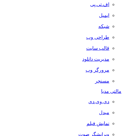
اف.تی.پی
ایمیل
شبکه
طراحی وب
قالب سایت
مدیریت دانلود
مرورگر وب
مسنجر
مالتی مدیا
دی.وی.دی
مبدل
نمایش فیلم
ویرایشگر صوت