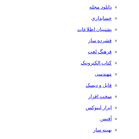
دانلود مجله
حسابداری
پشتیبان اطلاعات
فشرده ساز
فرهنگ لغت
کتاب الکترونیک
مهندسی
فایل و دیسک
سخت افزار
ابزار لینوکس
آفیس
بهینه ساز