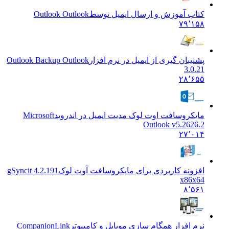
کتاب آموزش و ارسال ایمیل توسط
Outlook Outlook
۷۹٬۱۵۸
پشتیبان گیری از ایمیل در نرم افزار
Outlook Backup Outlook
3.0.21
۲۸٬۶۵۵
مایکروسافت اوت لوک مدیت ایمیل در اندروید
Microsoft
Outlook v5.2626.2
۲۷٬۰۱۴
افزونه کاربردی برای مایکروسافت آوت لوک
gSyncit 4.2.191
x86x64
۸٬۵۶۱
نرم افزار همگام سازی موبایل و کامپیوتر
CompanionLink