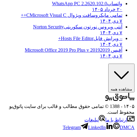
واتساپ
WhatsApp PC 2.2620.102.0
۲۰ خرداد ۱۴۰۵
تمامی مایکروسافت ویژوال C
Microsoft Visual C++
۷ دی ۱۴۰۴
آنتی ویروس نورتون سکوریتی
Norton Security
۷ دی ۱۴۰۴
– ویرایش فایل
Hosts File Editor+
۷ دی ۱۴۰۴
آفیس 2019
2019 Microsoft Office 2019 Pro Plus v
۷ دی ۱۴۰۴
مشاهده همه
۱۴۰۵
- 1388 © تمامی حقوق مطالب و قالب برای سایت پاتوق‌یو
محفوظ است.
ارتباط با ما
تبلیغات
Telegram
LinkedIn
DMCA