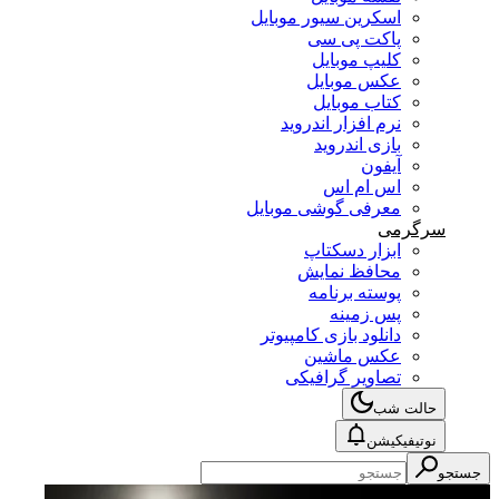
اسکرین سیور موبایل
پاکت پی سی
کلیپ موبایل
عکس موبایل
کتاب موبایل
نرم افزار اندروید
بازی اندروید
آیفون
اس ام اس
معرفی گوشی موبایل
سرگرمی
ابزار دسکتاپ
محافظ نمایش
پوسته برنامه
پس زمینه
دانلود بازی کامپیوتر
عکس ماشین
تصاویر گرافیکی
حالت شب
نوتیفیکیشن
جستجو