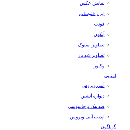
نمایش عکس
ابزار فتوشاپ
فونت
آیکون
تصاویر استوک
تصاویر لایه باز
وکتور
امنیتی
آنتی ویروس
دیواره آتشین
ضد هک و جاسوسی
آپدیت آنتی ویروس
گوناگون