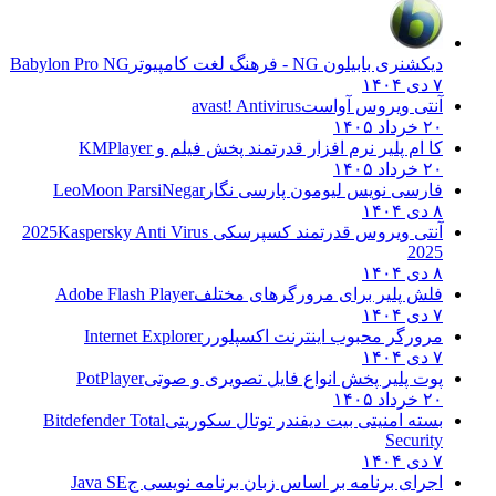
دیکشنری بابیلون NG - فرهنگ لغت کامپیوتر
Babylon Pro NG
۷ دی ۱۴۰۴
آنتی ویروس آواست
avast! Antivirus
۲۰ خرداد ۱۴۰۵
کا ام پلیر نرم افزار قدرتمند پخش فیلم و
KMPlayer
۲۰ خرداد ۱۴۰۵
فارسی نویس لیومون پارسی نگار
LeoMoon ParsiNegar
۸ دی ۱۴۰۴
آنتی ویروس قدرتمند کسپرسکی 2025
Kaspersky Anti Virus
2025
۸ دی ۱۴۰۴
فلش پلیر برای مرورگرهای مختلف
Adobe Flash Player
۷ دی ۱۴۰۴
مرورگر محبوب اینترنت اکسپلورر
Internet Explorer
۷ دی ۱۴۰۴
پوت پلیر پخش انواع فایل تصویری و صوتی
PotPlayer
۲۰ خرداد ۱۴۰۵
بسته امنیتی بیت دیفندر توتال سکوریتی
Bitdefender Total
Security
۷ دی ۱۴۰۴
اجرای برنامه بر اساس زبان برنامه نویسی ج
Java SE