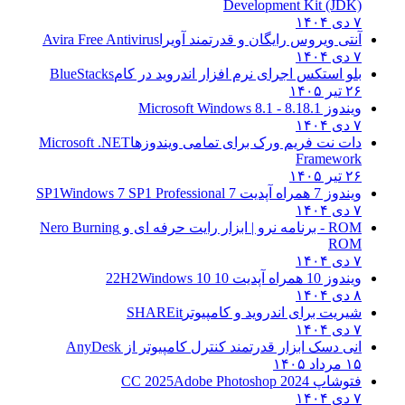
Development Kit (JDK)
۷ دی ۱۴۰۴
آنتی ویروس رایگان و قدرتمند آویرا
Avira Free Antivirus
۷ دی ۱۴۰۴
بلو استکس اجرای نرم افزار اندروید در کام
BlueStacks
۲۶ تیر ۱۴۰۵
ویندوز 8.1
8.1 - Microsoft Windows 8.1
۷ دی ۱۴۰۴
دات نت فریم ورک برای تمامی ویندوزها
Microsoft .NET
Framework
۲۶ تیر ۱۴۰۵
ویندوز 7 همراه آپدیت 7 SP1
Windows 7 SP1 Professional
۷ دی ۱۴۰۴
ROM - برنامه نرو | ابزار رایت حرفه ای و
Nero Burning
ROM
۷ دی ۱۴۰۴
ویندوز 10 همراه آپدیت 10 22H2
Windows 10
۸ دی ۱۴۰۴
شیریت برای اندروید و کامپیوتر
SHAREit
۷ دی ۱۴۰۴
انی دسک ابزار قدرتمند کنترل کامپیوتر از
AnyDesk
۱۵ مرداد ۱۴۰۵
فتوشاپ CC 2025
Adobe Photoshop 2024
۷ دی ۱۴۰۴