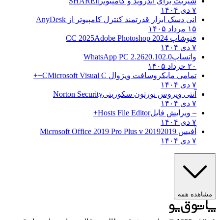
یت برای اندروید و کامپیوتر
SHAREit
 دسک ابزار قدرتمند کنترل کامپیوتر از
AnyDesk
۱
اپ CC 2025
Adobe Photoshop 2024
تساپ
WhatsApp PC 2.2620.102.0
۱
می مایکروسافت ویژوال C
Microsoft Visual C++
ی ویروس نورتون سکوریتی
Norton Security
یرایش فایل
Hosts File Editor+
 2019
2019 Microsoft Office 2019 Pro Plus v
همه