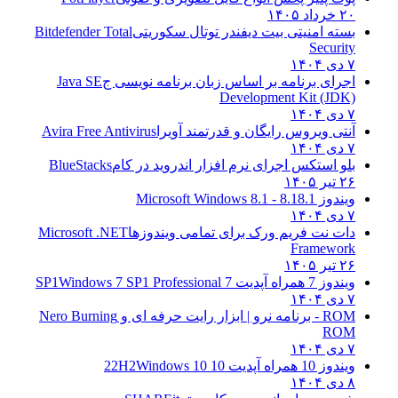
۱
ه امنیتی بیت دیفندر توتال سکوریتی
Bitdefender Total
Secur
ای برنامه بر اساس زبان برنامه نویسی ج
Java SE
Development Kit (J
ی ویروس رایگان و قدرتمند آویرا
Avira Free Antivirus
 استکس اجرای نرم افزار اندروید در کام
BlueStacks
۱
وز 8.1
8.1 - Microsoft Windows 8.1
 نت فریم ورک برای تمامی ویندوزها
Microsoft .NET
Framewo
۱
مراه آپدیت 7 SP1
Windows 7 SP1 Professional
| ابزار رایت حرفه ای و
Nero Burning
R
مراه آپدیت 10 22H2
Windows 10