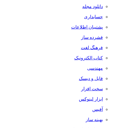
دانلود مجله
حسابداری
پشتیبان اطلاعات
فشرده ساز
فرهنگ لغت
کتاب الکترونیک
مهندسی
فایل و دیسک
سخت افزار
ابزار لینوکس
آفیس
بهینه ساز