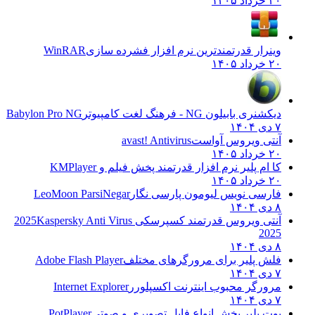
۱
رار قدرتمندترین نرم افزار فشرده سازی
WinRAR
۱
ی بابیلون NG - فرهنگ لغت کامپیوتر
Babylon Pro NG
تی ویروس آواست
avast! Antivirus
۱
ام پلیر نرم افزار قدرتمند پخش فیلم و
KMPlayer
۱
سی نویس لیومون پارسی نگار
LeoMoon ParsiNegar
ی ویروس قدرتمند کسپرسکی 2025
Kaspersky Anti Virus
20
 پلیر برای مرورگرهای مختلف
Adobe Flash Player
رگر محبوب اینترنت اکسپلورر
Internet Explorer
 پلیر پخش انواع فایل تصویری و صوتی
PotPlayer