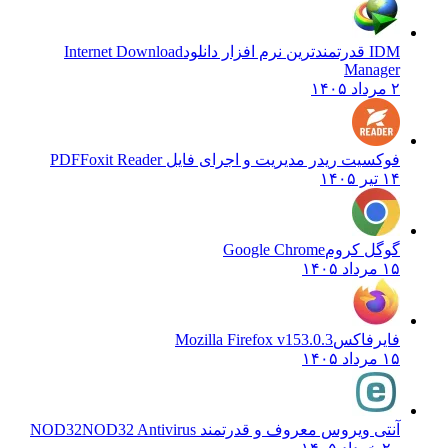
رم افزار دانلود
Internet Download
Manag
سیت ریدر مدیریت و اجرای فایل PDF
Foxit Reader
۱
گل کروم
Google Chrome
۱
یرفاکس
Mozilla Firefox v153.0.3
۱
ی ویروس معروف و قدرتمند NOD32
NOD32 Antivirus