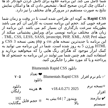
 می کند. این برنامه علاوه برای کامل کردن خودکار کد ها
چک کردن صحیح کدها ، تشخیص دادن کد ها و امکان نمایش
 صورت مستقیم در مرورگر های مختلف را نیز دارد.
Ra
به گونه ای طراحی شده است تا در وقت و زمان شما
ی کند .حجم این برنامه نسبت به کارایی آن کم می باشد
سرعت بارگذاری آن بسیار کم می باشد .این برنامه از
 مختلف برنامه نویسی برای ویرایش پشتیبانی میکند از
جمله TML, CSS, LESS, SASS, jаvascript, PHP, XML, ASP, Perl .
این برنامه با جدیدترین نسخه های css و php یعنی نسخه 3 CSS و
HTML ورژن 5 به روز شده است. شما در این برنامه می توانید به
ر موجود کد هگزای رنگ هایی را که میخواهید بردارید و
نید. هم چنین شما می توایند در این برنامه به جستجو کد ها
 یا کد مورد نظر را جایگرین کنید.
دانلود Blumentals Rapid CSS
❤️ تعداد
م افزار
Blumentals Rapid CSS
۷۰۵
دانلود
رم
دانلود
2025 v18.4.0.271
🔥 هزینه
رایگان
د
102
ویندوز 7 | 64 بیتی به
🔆 حجم فایل
مگابایت
بالا