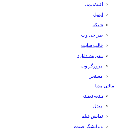
اف.تی.پی
ایمیل
شبکه
طراحی وب
قالب سایت
مدیریت دانلود
مرورگر وب
مسنجر
تی مدیا
دی.وی.دی
مبدل
نمایش فیلم
ویرایشگر صوت