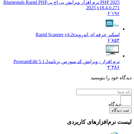
نرم افزار ویرایش پی اچ پی
Blumentals Rapid PHP
2025 v18.4.0.
۶٬۱
نر حرفه ای اندروید
Rapid Scanner v4.2e
۶٬۸
 افزار - ویرایش کد سورس برنامه
ProgramEdit 5.1.2
۴٬۳
د را بنویسید
گاه
ه
م‌افزارهای کاربردی