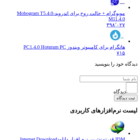
وگرام + حالت روح برای اندروید
Mobogram T5.4.0-
M11.
۳۹۸٬۰
گرام برای کامپیوتر ویندوز PC
1.4.0 Hotgram PC
۷
د را بنویسید
گاه
ه
م‌افزارهای کاربردی
رم افزار دانلود
Internet Download