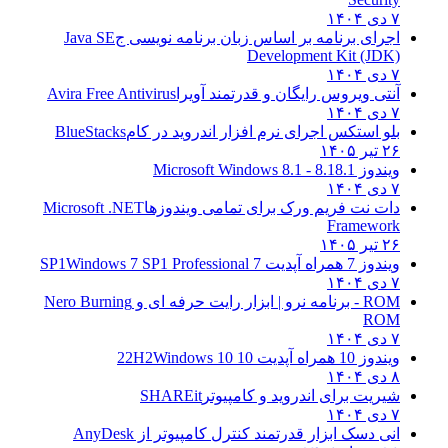
ای برنامه بر اساس زبان برنامه نویسی ج
Java SE
Development Kit (J
ی ویروس رایگان و قدرتمند آویرا
Avira Free Antivirus
 استکس اجرای نرم افزار اندروید در کام
BlueStacks
۱
وز 8.1
8.1 - Microsoft Windows 8.1
 نت فریم ورک برای تمامی ویندوزها
Microsoft .NET
Framewo
۱
مراه آپدیت 7 SP1
Windows 7 SP1 Professional
| ابزار رایت حرفه ای و
Nero Burning
R
مراه آپدیت 10 22H2
Windows 10
یت برای اندروید و کامپیوتر
SHAREit
 دسک ابزار قدرتمند کنترل کامپیوتر از
AnyDesk