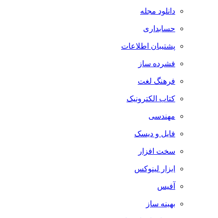
دانلود مجله
حسابداری
پشتیبان اطلاعات
فشرده ساز
فرهنگ لغت
کتاب الکترونیک
مهندسی
فایل و دیسک
سخت افزار
ابزار لینوکس
آفیس
بهینه ساز