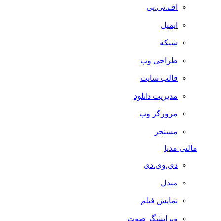
اف.تی.پی
ایمیل
شبکه
طراحی وب
قالب سایت
مدیریت دانلود
مرورگر وب
مسنجر
تی مدیا
دی.وی.دی
مبدل
نمایش فیلم
ویرایشگر صوت