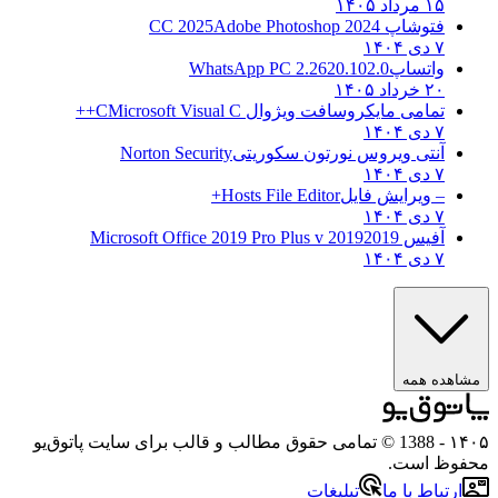
۱
اپ CC 2025
Adobe Photoshop 2024
تساپ
WhatsApp PC 2.2620.102.0
۱
می مایکروسافت ویژوال C
Microsoft Visual C++
ی ویروس نورتون سکوریتی
Norton Security
یرایش فایل
Hosts File Editor+
 2019
2019 Microsoft Office 2019 Pro Plus v
همه
- 1388 © تمامی حقوق مطالب و قالب برای سایت پاتوق‌یو
ست.
 با ما
تبلیغات