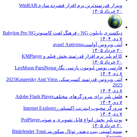
رار قدرتمندترین نرم افزار فشرده سازی
WinRAR
۱
ی بابیلون NG - فرهنگ لغت کامپیوتر
Babylon Pro NG
تی ویروس آواست
avast! Antivirus
۱
ام پلیر نرم افزار قدرتمند پخش فیلم و
KMPlayer
۱
سی نویس لیومون پارسی نگار
LeoMoon ParsiNegar
ی ویروس قدرتمند کسپرسکی 2025
Kaspersky Anti Virus
20
 پلیر برای مرورگرهای مختلف
Adobe Flash Player
رگر محبوب اینترنت اکسپلورر
Internet Explorer
 پلیر پخش انواع فایل تصویری و صوتی
PotPlayer
۱
ه امنیتی بیت دیفندر توتال سکوریتی
Bitdefender Total
Secur