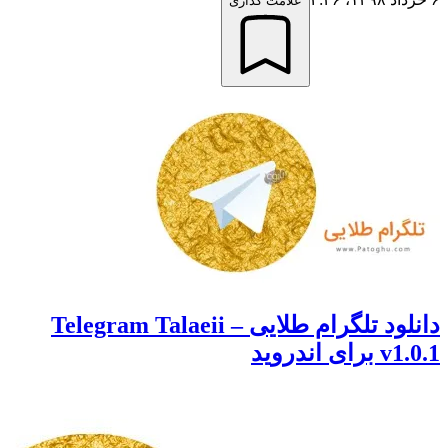
علامت گذاری
دانلود تلگرام طلایی – Telegram Talaeii
د