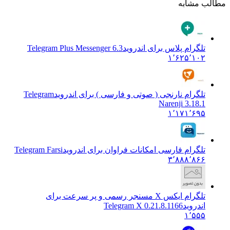
شابه
رام پلاس برای اندروید
Telegram Plus Messenger 6.3
۱٬۶۲۵٬۱
رام نارنجی ( صوتی و فارسی ) برای اندروید
Telegram
Narenji 3.1
۱٬۱۷۱٬۶
رام فارسی امکانات فراوان برای اندروید
Telegram Farsi
۳٬۸۸۸٬۸
تلگرام ایکس X مسنجر رسمی و پر سرعت برای
روید
Telegram X 0.21.8.1166
۱٬۵