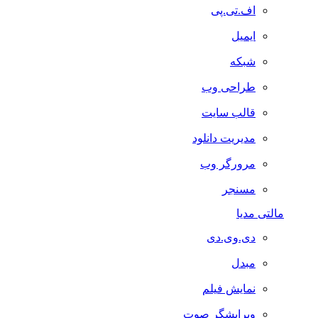
اف.تی.پی
ایمیل
شبکه
طراحی وب
قالب سایت
مدیریت دانلود
مرورگر وب
مسنجر
مالتی مدیا
دی.وی.دی
مبدل
نمایش فیلم
ویرایشگر صوت