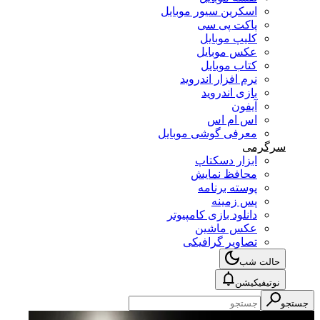
اسکرین سیور موبایل
پاکت پی سی
کلیپ موبایل
عکس موبایل
کتاب موبایل
نرم افزار اندروید
بازی اندروید
آیفون
اس ام اس
معرفی گوشی موبایل
سرگرمی
ابزار دسکتاپ
محافظ نمایش
پوسته برنامه
پس زمینه
دانلود بازی کامپیوتر
عکس ماشین
تصاویر گرافیکی
حالت شب
نوتیفیکیشن
جستجو