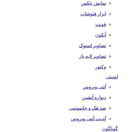
نمایش عکس
ابزار فتوشاپ
فونت
آیکون
تصاویر استوک
تصاویر لایه باز
وکتور
امنیتی
آنتی ویروس
دیواره آتشین
ضد هک و جاسوسی
آپدیت آنتی ویروس
گوناگون