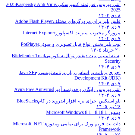
آنتی ویروس قدرتمند کسپرسکی 2025
Kaspersky Anti Virus
2025
۸ دی ۱۴۰۴
فلش پلیر برای مرورگرهای مختلف
Adobe Flash Player
۷ دی ۱۴۰۴
مرورگر محبوب اینترنت اکسپلورر
Internet Explorer
۷ دی ۱۴۰۴
پوت پلیر پخش انواع فایل تصویری و صوتی
PotPlayer
۲۰ خرداد ۱۴۰۵
بسته امنیتی بیت دیفندر توتال سکوریتی
Bitdefender Total
Security
۷ دی ۱۴۰۴
اجرای برنامه بر اساس زبان برنامه نویسی ج
Java SE
Development Kit (JDK)
۷ دی ۱۴۰۴
آنتی ویروس رایگان و قدرتمند آویرا
Avira Free Antivirus
۷ دی ۱۴۰۴
بلو استکس اجرای نرم افزار اندروید در کام
BlueStacks
۲۶ تیر ۱۴۰۵
ویندوز 8.1
8.1 - Microsoft Windows 8.1
۷ دی ۱۴۰۴
دات نت فریم ورک برای تمامی ویندوزها
Microsoft .NET
Framework
۲۶ تیر ۱۴۰۵