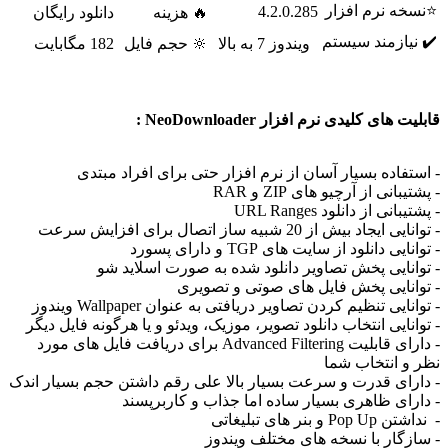
⭐نسخه نرم افزار
4.2.0.285
🔥 هزینه
دانلود رایگان
✔️ نیازمند سیستم
ویندوز 7 به بالا
🔆 حجم فایل
182 مگابایت
قابلیت های کلیدی نرم افزار NeoDownloader :
- استفاده بسیار آسان از نرم افزار حتی برای افراد مبتدی
- پشتیبانی از آرچیو های ZIP و RAR
- پشتیبانی از دانلود URL Ranges
- توانایی ایجاد بیش از 20 شبیه ساز اتصال برای افزایش سرعت
- توانایی دانلود از سایت های TGP و دارای پسورد
- توانایی پخش تصاویر دانلود شده به صورت اسلاید شو
- توانایی پخش فایل های صوتی و تصویری
- توانایی تنظیم کردن تصاویر دریافتی به عنوان Wallpaper ویندوز
- توانایی انتخاب دانلود تصویر، موزیک، ویدئو و یا هرگونه فایل دیگر
- دارای قابلیت Advanced Filtering برای دریافت فایل های مورد
نظر و انتخاب شما
- دارای قدرت و سرعت بسیار بالا علی رقم داشتن حجم بسیار اندک
- دارای ظاهری بسیار ساده اما جذاب و کاربرپسند
- نداشتن Pop Up و بنر های تبلیغاتی
- سازگار با نسخه های مختلف ویندوز