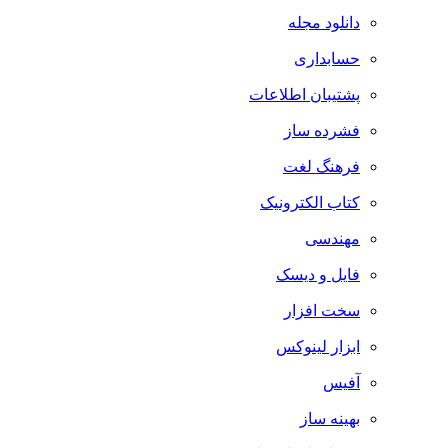
دانلود مجله
حسابداری
پشتیبان اطلاعات
فشرده ساز
فرهنگ لغت
کتاب الکترونیک
مهندسی
فایل و دیسک
سخت افزار
ابزار لینوکس
آفیس
بهینه ساز